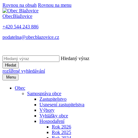
Rovnou na obsah
Rovnou na menu
Obec
Blažovice
+420 544 243 886
podatelna@obecblazovice.cz
Hledaný výraz
Hledat
rozšířené vyhledávání
Menu
Obec
Samospráva obce
Zastupitelstvo
Usnesení zastupitelstva
Výbory
Vyhlášky obce
Hospodaření
Rok 2026
Rok 2025
Rok 2024