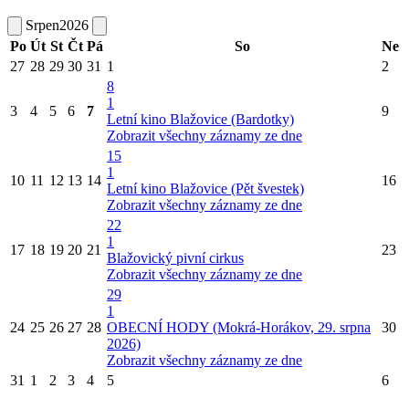
Srpen
2026
Po
Út
St
Čt
Pá
So
Ne
27
28
29
30
31
1
2
8
1
3
4
5
6
7
9
Letní kino Blažovice (Bardotky)
Zobrazit všechny záznamy ze dne
15
1
10
11
12
13
14
16
Letní kino Blažovice (Pět švestek)
Zobrazit všechny záznamy ze dne
22
1
17
18
19
20
21
23
Blažovický pivní cirkus
Zobrazit všechny záznamy ze dne
29
1
24
25
26
27
28
OBECNÍ HODY (Mokrá-Horákov, 29. srpna
30
2026)
Zobrazit všechny záznamy ze dne
31
1
2
3
4
5
6