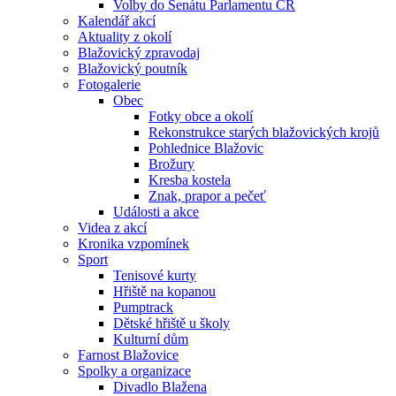
Volby do Senátu Parlamentu ČR
Kalendář akcí
Aktuality z okolí
Blažovický zpravodaj
Blažovický poutník
Fotogalerie
Obec
Fotky obce a okolí
Rekonstrukce starých blažovických krojů
Pohlednice Blažovic
Brožury
Kresba kostela
Znak, prapor a pečeť
Události a akce
Videa z akcí
Kronika vzpomínek
Sport
Tenisové kurty
Hřiště na kopanou
Pumptrack
Dětské hřiště u školy
Kulturní dům
Farnost Blažovice
Spolky a organizace
Divadlo Blažena