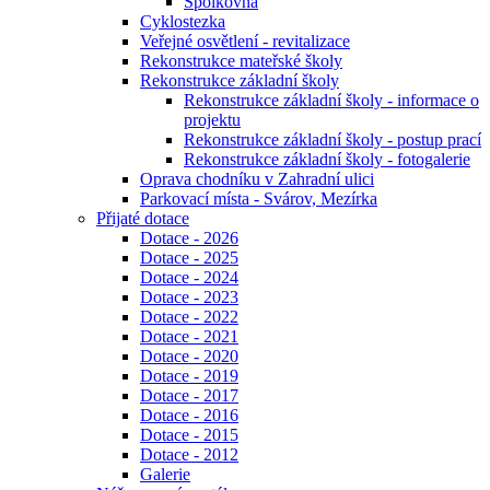
Spolkovna
Cyklostezka
Veřejné osvětlení - revitalizace
Rekonstrukce mateřské školy
Rekonstrukce základní školy
Rekonstrukce základní školy - informace o
projektu
Rekonstrukce základní školy - postup prací
Rekonstrukce základní školy - fotogalerie
Oprava chodníku v Zahradní ulici
Parkovací místa - Svárov, Mezírka
Přijaté dotace
Dotace - 2026
Dotace - 2025
Dotace - 2024
Dotace - 2023
Dotace - 2022
Dotace - 2021
Dotace - 2020
Dotace - 2019
Dotace - 2017
Dotace - 2016
Dotace - 2015
Dotace - 2012
Galerie