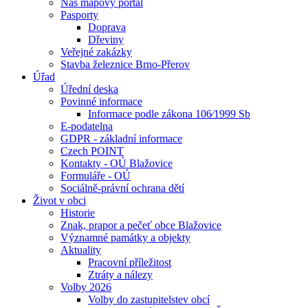
Náš mapový portál
Pasporty
Doprava
Dřeviny
Veřejné zakázky
Stavba železnice Brno-Přerov
Úřad
Úřední deska
Povinné informace
Informace podle zákona 106⁄1999 Sb
E-podatelna
GDPR - základní informace
Czech POINT
Kontakty - OÚ Blažovice
Formuláře - OÚ
Sociálně-právní ochrana dětí
Život v obci
Historie
Znak, prapor a pečeť obce Blažovice
Významné památky a objekty
Aktuality
Pracovní příležitost
Ztráty a nálezy
Volby 2026
Volby do zastupitelstev obcí