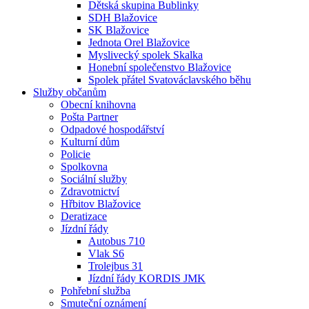
Dětská skupina Bublinky
SDH Blažovice
SK Blažovice
Jednota Orel Blažovice
Myslivecký spolek Skalka
Honební společenstvo Blažovice
Spolek přátel Svatováclavského běhu
Služby občanům
Obecní knihovna
Pošta Partner
Odpadové hospodářství
Kulturní dům
Policie
Spolkovna
Sociální služby
Zdravotnictví
Hřbitov Blažovice
Deratizace
Jízdní řády
Autobus 710
Vlak S6
Trolejbus 31
Jízdní řády KORDIS JMK
Pohřební služba
Smuteční oznámení