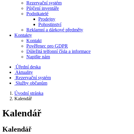
Rezervační systém
Půjčení inventáře
Podnikatelé
Prodejny
Pohostinství
Reklamní a dárkové předměty
Kontakty
Kontakt
Pověřenec pro GDPR
Důležitá telfonní čísla a informace
Napište nám
Úřední deska
Aktuality
Rezervační systém
Služby občanům
Úvodní stránka
Kalendář
Kalendář
Kalendář