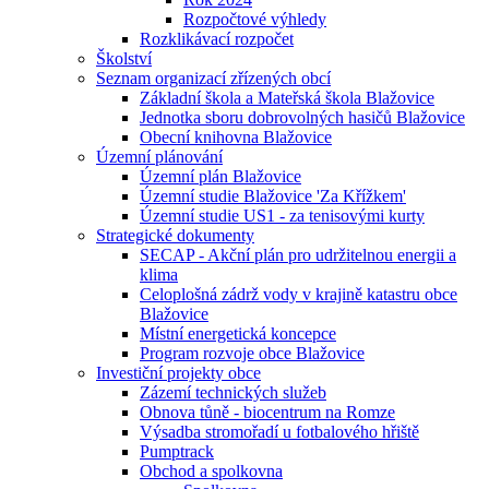
Rozpočtové výhledy
Rozklikávací rozpočet
Školství
Seznam organizací zřízených obcí
Základní škola a Mateřská škola Blažovice
Jednotka sboru dobrovolných hasičů Blažovice
Obecní knihovna Blažovice
Územní plánování
Územní plán Blažovice
Územní studie Blažovice 'Za Křížkem'
Územní studie US1 - za tenisovými kurty
Strategické dokumenty
SECAP - Akční plán pro udržitelnou energii a
klima
Celoplošná zádrž vody v krajině katastru obce
Blažovice
Místní energetická koncepce
Program rozvoje obce Blažovice
Investiční projekty obce
Zázemí technických služeb
Obnova tůně - biocentrum na Romze
Výsadba stromořadí u fotbalového hřiště
Pumptrack
Obchod a spolkovna