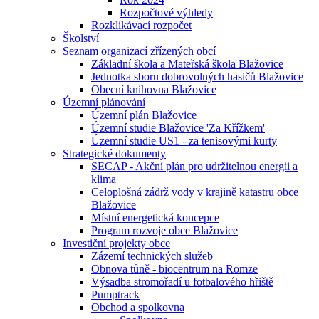
Rozpočtové výhledy
Rozklikávací rozpočet
Školství
Seznam organizací zřízených obcí
Základní škola a Mateřská škola Blažovice
Jednotka sboru dobrovolných hasičů Blažovice
Obecní knihovna Blažovice
Územní plánování
Územní plán Blažovice
Územní studie Blažovice 'Za Křížkem'
Územní studie US1 - za tenisovými kurty
Strategické dokumenty
SECAP - Akční plán pro udržitelnou energii a
klima
Celoplošná zádrž vody v krajině katastru obce
Blažovice
Místní energetická koncepce
Program rozvoje obce Blažovice
Investiční projekty obce
Zázemí technických služeb
Obnova tůně - biocentrum na Romze
Výsadba stromořadí u fotbalového hřiště
Pumptrack
Obchod a spolkovna