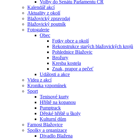
Volby do Senátu Parlamentu ČR
Kalendář akcí
Aktuality z okolí
Blažovický zpravodaj
Blažovický poutník
Fotogalerie
Obec
Fotky obce a okolí
Rekonstrukce starých blažovických krojů
Pohlednice Blažovic
Brožury
Kresba kostela
Znak, prapor a pečeť
Události a akce
Videa z akcí
Kronika vzpomínek
Sport
Tenisové kurty
Hřiště na kopanou
Pumptrack
Dětské hřiště u školy
Kulturní dům
Farnost Blažovice
Spolky a organizace
Divadlo Blažena