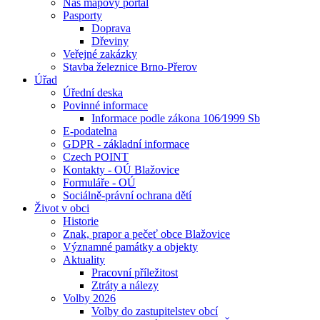
Náš mapový portál
Pasporty
Doprava
Dřeviny
Veřejné zakázky
Stavba železnice Brno-Přerov
Úřad
Úřední deska
Povinné informace
Informace podle zákona 106⁄1999 Sb
E-podatelna
GDPR - základní informace
Czech POINT
Kontakty - OÚ Blažovice
Formuláře - OÚ
Sociálně-právní ochrana dětí
Život v obci
Historie
Znak, prapor a pečeť obce Blažovice
Významné památky a objekty
Aktuality
Pracovní příležitost
Ztráty a nálezy
Volby 2026
Volby do zastupitelstev obcí