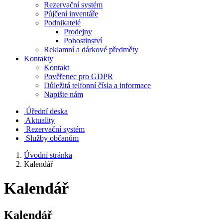
Rezervační systém
Půjčení inventáře
Podnikatelé
Prodejny
Pohostinství
Reklamní a dárkové předměty
Kontakty
Kontakt
Pověřenec pro GDPR
Důležitá telfonní čísla a informace
Napište nám
Úřední deska
Aktuality
Rezervační systém
Služby občanům
Úvodní stránka
Kalendář
Kalendář
Kalendář