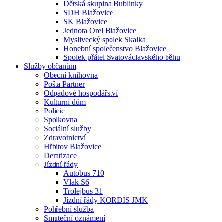
Dětská skupina Bublinky
SDH Blažovice
SK Blažovice
Jednota Orel Blažovice
Myslivecký spolek Skalka
Honební společenstvo Blažovice
Spolek přátel Svatováclavského běhu
Služby občanům
Obecní knihovna
Pošta Partner
Odpadové hospodářství
Kulturní dům
Policie
Spolkovna
Sociální služby
Zdravotnictví
Hřbitov Blažovice
Deratizace
Jízdní řády
Autobus 710
Vlak S6
Trolejbus 31
Jízdní řády KORDIS JMK
Pohřební služba
Smuteční oznámení