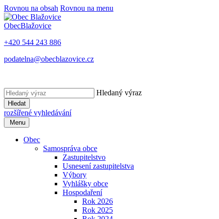
Rovnou na obsah
Rovnou na menu
Obec
Blažovice
+420 544 243 886
podatelna@obecblazovice.cz
Hledaný výraz
Hledat
rozšířené vyhledávání
Menu
Obec
Samospráva obce
Zastupitelstvo
Usnesení zastupitelstva
Výbory
Vyhlášky obce
Hospodaření
Rok 2026
Rok 2025
Rok 2024