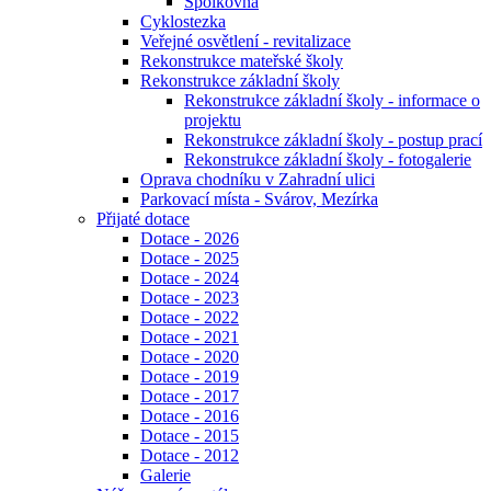
Spolkovna
Cyklostezka
Veřejné osvětlení - revitalizace
Rekonstrukce mateřské školy
Rekonstrukce základní školy
Rekonstrukce základní školy - informace o
projektu
Rekonstrukce základní školy - postup prací
Rekonstrukce základní školy - fotogalerie
Oprava chodníku v Zahradní ulici
Parkovací místa - Svárov, Mezírka
Přijaté dotace
Dotace - 2026
Dotace - 2025
Dotace - 2024
Dotace - 2023
Dotace - 2022
Dotace - 2021
Dotace - 2020
Dotace - 2019
Dotace - 2017
Dotace - 2016
Dotace - 2015
Dotace - 2012
Galerie