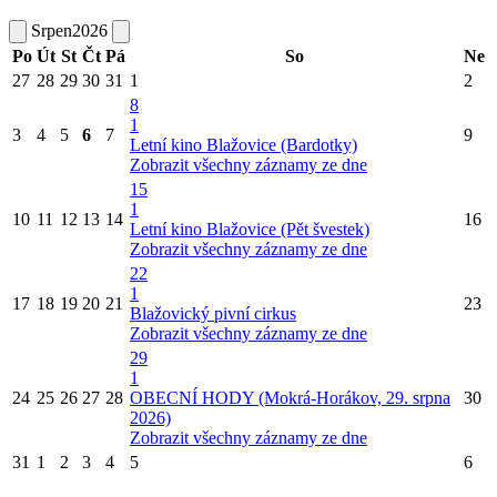
Srpen
2026
Po
Út
St
Čt
Pá
So
Ne
27
28
29
30
31
1
2
8
1
3
4
5
6
7
9
Letní kino Blažovice (Bardotky)
Zobrazit všechny záznamy ze dne
15
1
10
11
12
13
14
16
Letní kino Blažovice (Pět švestek)
Zobrazit všechny záznamy ze dne
22
1
17
18
19
20
21
23
Blažovický pivní cirkus
Zobrazit všechny záznamy ze dne
29
1
24
25
26
27
28
OBECNÍ HODY (Mokrá-Horákov, 29. srpna
30
2026)
Zobrazit všechny záznamy ze dne
31
1
2
3
4
5
6