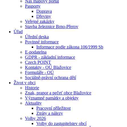
Náš mapový portál
Pasporty
Doprava
Dřeviny
Veřejné zakázky
Stavba železnice Brno-Přerov
Úřad
Úřední deska
Povinné informace
Informace podle zákona 106⁄1999 Sb
E-podatelna
GDPR - základní informace
Czech POINT
Kontakty - OÚ Blažovice
Formuláře - OÚ
Sociálně-právní ochrana dětí
Život v obci
Historie
Znak, prapor a pečeť obce Blažovice
Významné památky a objekty
Aktuality
Pracovní příležitost
Ztráty a nálezy
Volby 2026
Volby do zastupitelstev obcí