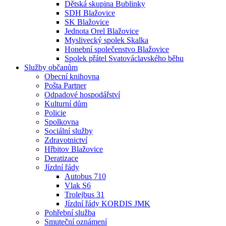
Dětská skupina Bublinky
SDH Blažovice
SK Blažovice
Jednota Orel Blažovice
Myslivecký spolek Skalka
Honební společenstvo Blažovice
Spolek přátel Svatováclavského běhu
Služby občanům
Obecní knihovna
Pošta Partner
Odpadové hospodářství
Kulturní dům
Policie
Spolkovna
Sociální služby
Zdravotnictví
Hřbitov Blažovice
Deratizace
Jízdní řády
Autobus 710
Vlak S6
Trolejbus 31
Jízdní řády KORDIS JMK
Pohřební služba
Smuteční oznámení