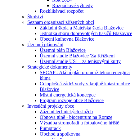
Rozpočtové výhledy
Rozklikávací rozpočet
Školství
Seznam organizací zřízených obcí
Základní škola a Mateřská škola Blažovice
Jednotka sboru dobrovolných hasičů Blažovice
Obecní knihovna Blažovice
Územní plánování
Územní plán Blažovice
Územní studie Blažovice 'Za Křížkem'
Územní studie US1 - za tenisovými kurty
Strategické dokumenty
SECAP - Akční plán pro udržitelnou energii a
klima
Celoplošná zádrž vody v krajině katastru obce
Blažovice
Místní energetická koncepce
Program rozvoje obce Blažovice
Investiční projekty obce
Zázemí technických služeb
Obnova tůně - biocentrum na Romze
Výsadba stromořadí u fotbalového hřiště
Pumptrack
Obchod a spolkovna