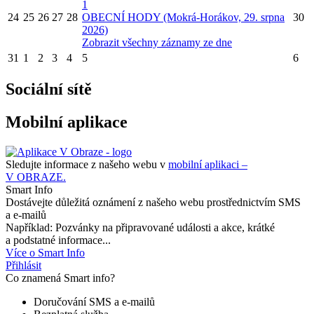
1
24
25
26
27
28
OBECNÍ HODY (Mokrá-Horákov, 29. srpna
30
2026)
Zobrazit všechny záznamy ze dne
31
1
2
3
4
5
6
Sociální sítě
Mobilní aplikace
Sledujte informace z našeho webu v
mobilní aplikaci –
V OBRAZE.
Smart Info
Dostávejte důležitá oznámení z našeho webu prostřednictvím SMS
a e-mailů
Například: Pozvánky na připravované události a akce, krátké
a podstatné informace...
Více o Smart Info
Přihlásit
Co znamená Smart info?
Doručování SMS a e-mailů