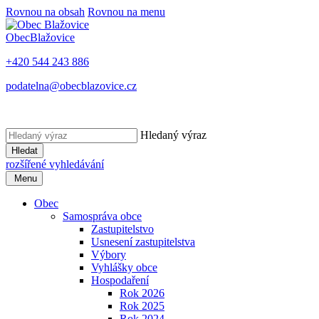
Rovnou na obsah
Rovnou na menu
Obec
Blažovice
+420 544 243 886
podatelna@obecblazovice.cz
Hledaný výraz
Hledat
rozšířené vyhledávání
Menu
Obec
Samospráva obce
Zastupitelstvo
Usnesení zastupitelstva
Výbory
Vyhlášky obce
Hospodaření
Rok 2026
Rok 2025
Rok 2024