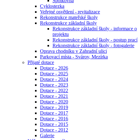
Spolkovna
Cyklostezka
Veřejné osvětlení - revitalizace
Rekonstrukce mateřské školy
Rekonstrukce základní školy
Rekonstrukce základní školy - informace o
projektu
Rekonstrukce základní školy - postup prací
Rekonstrukce základní školy - fotogalerie
Oprava chodníku v Zahradní ulici
Parkovací místa - Svárov, Mezírka
Přijaté dotace
Dotace - 2026
Dotace - 2025
Dotace - 2024
Dotace - 2023
Dotace - 2022
Dotace - 2021
Dotace - 2020
Dotace - 2019
Dotace - 2017
Dotace - 2016
Dotace - 2015
Dotace - 2012
Galerie