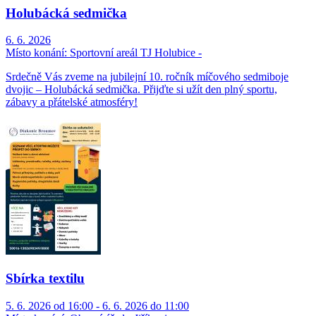
Holubácká sedmička
6. 6. 2026
Místo konání:
Sportovní areál TJ Holubice -
Srdečně Vás zveme na jubilejní 10. ročník míčového sedmiboje
dvojic – Holubácká sedmička. Přijďte si užít den plný sportu,
zábavy a přátelské atmosféry!
Sbírka textilu
5. 6. 2026 od 16:00 - 6. 6. 2026 do 11:00