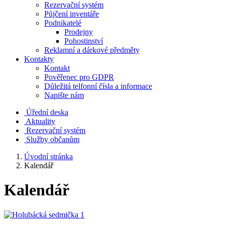
Rezervační systém
Půjčení inventáře
Podnikatelé
Prodejny
Pohostinství
Reklamní a dárkové předměty
Kontakty
Kontakt
Pověřenec pro GDPR
Důležitá telfonní čísla a informace
Napište nám
Úřední deska
Aktuality
Rezervační systém
Služby občanům
Úvodní stránka
Kalendář
Kalendář