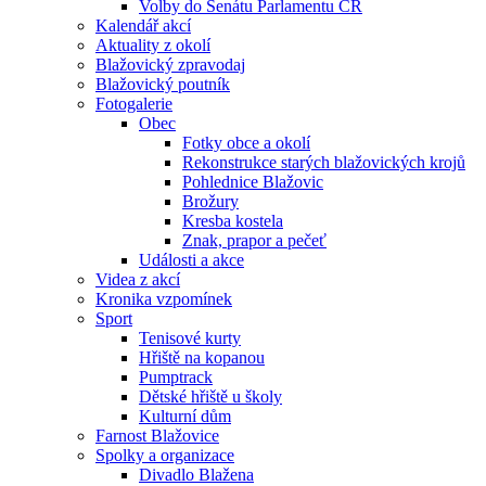
Volby do Senátu Parlamentu ČR
Kalendář akcí
Aktuality z okolí
Blažovický zpravodaj
Blažovický poutník
Fotogalerie
Obec
Fotky obce a okolí
Rekonstrukce starých blažovických krojů
Pohlednice Blažovic
Brožury
Kresba kostela
Znak, prapor a pečeť
Události a akce
Videa z akcí
Kronika vzpomínek
Sport
Tenisové kurty
Hřiště na kopanou
Pumptrack
Dětské hřiště u školy
Kulturní dům
Farnost Blažovice
Spolky a organizace
Divadlo Blažena