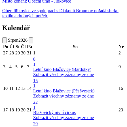
Místo konání:
Obecní úřad - Jiříkovice
Obec Jiříkovice ve spolupráci s Diakonií Broumov pořádá sbírku
textilu a drobných potřeb.
Kalendář
Srpen
2026
Po
Út
St
Čt
Pá
So
Ne
27
28
29
30
31
1
2
8
1
3
4
5
6
7
9
Letní kino Blažovice (Bardotky)
Zobrazit všechny záznamy ze dne
15
1
10
11
12
13
14
16
Letní kino Blažovice (Pět švestek)
Zobrazit všechny záznamy ze dne
22
1
17
18
19
20
21
23
Blažovický pivní cirkus
Zobrazit všechny záznamy ze dne
29