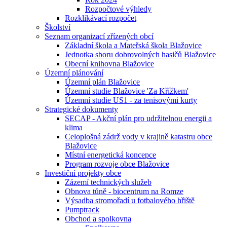
Rozpočtové výhledy
Rozklikávací rozpočet
Školství
Seznam organizací zřízených obcí
Základní škola a Mateřská škola Blažovice
Jednotka sboru dobrovolných hasičů Blažovice
Obecní knihovna Blažovice
Územní plánování
Územní plán Blažovice
Územní studie Blažovice 'Za Křížkem'
Územní studie US1 - za tenisovými kurty
Strategické dokumenty
SECAP - Akční plán pro udržitelnou energii a
klima
Celoplošná zádrž vody v krajině katastru obce
Blažovice
Místní energetická koncepce
Program rozvoje obce Blažovice
Investiční projekty obce
Zázemí technických služeb
Obnova tůně - biocentrum na Romze
Výsadba stromořadí u fotbalového hřiště
Pumptrack
Obchod a spolkovna