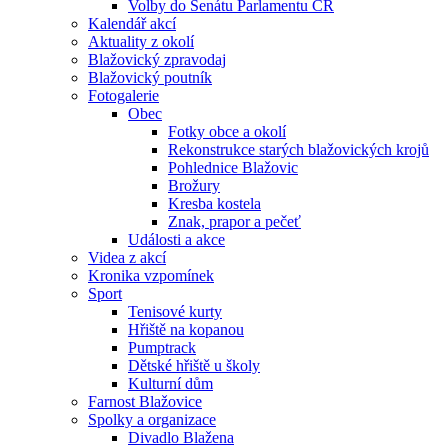
Volby do Senátu Parlamentu ČR
Kalendář akcí
Aktuality z okolí
Blažovický zpravodaj
Blažovický poutník
Fotogalerie
Obec
Fotky obce a okolí
Rekonstrukce starých blažovických krojů
Pohlednice Blažovic
Brožury
Kresba kostela
Znak, prapor a pečeť
Události a akce
Videa z akcí
Kronika vzpomínek
Sport
Tenisové kurty
Hřiště na kopanou
Pumptrack
Dětské hřiště u školy
Kulturní dům
Farnost Blažovice
Spolky a organizace
Divadlo Blažena