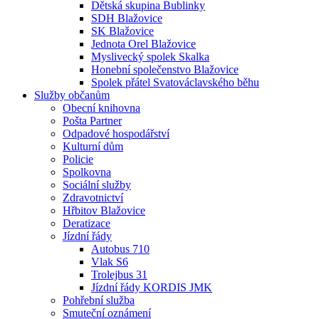
Dětská skupina Bublinky
SDH Blažovice
SK Blažovice
Jednota Orel Blažovice
Myslivecký spolek Skalka
Honební společenstvo Blažovice
Spolek přátel Svatováclavského běhu
Služby občanům
Obecní knihovna
Pošta Partner
Odpadové hospodářství
Kulturní dům
Policie
Spolkovna
Sociální služby
Zdravotnictví
Hřbitov Blažovice
Deratizace
Jízdní řády
Autobus 710
Vlak S6
Trolejbus 31
Jízdní řády KORDIS JMK
Pohřební služba
Smuteční oznámení