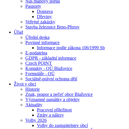
Náš mapový portál
Pasporty
Doprava
Dřeviny
Veřejné zakázky
Stavba železnice Brno-Přerov
Úřad
Úřední deska
Povinné informace
Informace podle zákona 106⁄1999 Sb
E-podatelna
GDPR - základní informace
Czech POINT
Kontakty - OÚ Blažovice
Formuláře - OÚ
Sociálně-právní ochrana dětí
Život v obci
Historie
Znak, prapor a pečeť obce Blažovice
Významné památky a objekty
Aktuality
Pracovní příležitost
Ztráty a nálezy
Volby 2026
Volby do zastupitelstev obcí