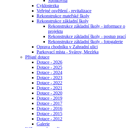
Spolkovna
Cyklostezka
Veřejné osvětlení - revitalizace
Rekonstrukce mateřské školy
Rekonstrukce základní školy
Rekonstrukce základní školy - informace o
projektu
Rekonstrukce základní školy - postup prací
Rekonstrukce základní školy - fotogalerie
Oprava chodníku v Zahradní ulici
Parkovací místa - Svárov, Mezírka
Přijaté dotace
Dotace - 2026
Dotace - 2025
Dotace - 2024
Dotace - 2023
Dotace - 2022
Dotace - 2021
Dotace - 2020
Dotace - 2019
Dotace - 2017
Dotace - 2016
Dotace - 2015
Dotace - 2012
Galerie