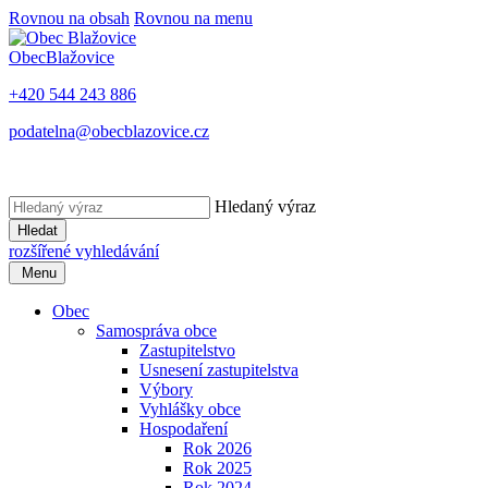
Rovnou na obsah
Rovnou na menu
Obec
Blažovice
+420 544 243 886
podatelna@obecblazovice.cz
Hledaný výraz
Hledat
rozšířené vyhledávání
Menu
Obec
Samospráva obce
Zastupitelstvo
Usnesení zastupitelstva
Výbory
Vyhlášky obce
Hospodaření
Rok 2026
Rok 2025
Rok 2024