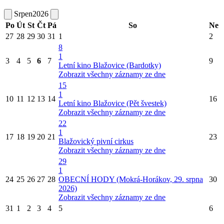
Srpen
2026
Po
Út
St
Čt
Pá
So
Ne
27
28
29
30
31
1
2
8
1
3
4
5
6
7
9
Letní kino Blažovice (Bardotky)
Zobrazit všechny záznamy ze dne
15
1
10
11
12
13
14
16
Letní kino Blažovice (Pět švestek)
Zobrazit všechny záznamy ze dne
22
1
17
18
19
20
21
23
Blažovický pivní cirkus
Zobrazit všechny záznamy ze dne
29
1
24
25
26
27
28
OBECNÍ HODY (Mokrá-Horákov, 29. srpna
30
2026)
Zobrazit všechny záznamy ze dne
31
1
2
3
4
5
6