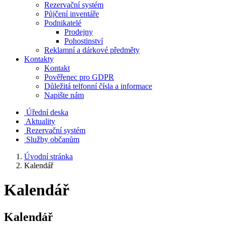
Rezervační systém
Půjčení inventáře
Podnikatelé
Prodejny
Pohostinství
Reklamní a dárkové předměty
Kontakty
Kontakt
Pověřenec pro GDPR
Důležitá telfonní čísla a informace
Napište nám
Úřední deska
Aktuality
Rezervační systém
Služby občanům
Úvodní stránka
Kalendář
Kalendář
Kalendář