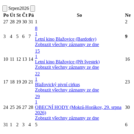
Srpen
2026
Po
Út
St
Čt
Pá
So
Ne
27
28
29
30
31
1
2
8
1
3
4
5
6
7
9
Letní kino Blažovice (Bardotky)
Zobrazit všechny záznamy ze dne
15
1
10
11
12
13
14
16
Letní kino Blažovice (Pět švestek)
Zobrazit všechny záznamy ze dne
22
1
17
18
19
20
21
23
Blažovický pivní cirkus
Zobrazit všechny záznamy ze dne
29
1
24
25
26
27
28
OBECNÍ HODY (Mokrá-Horákov, 29. srpna
30
2026)
Zobrazit všechny záznamy ze dne
31
1
2
3
4
5
6