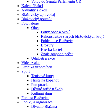
Volby do Senátu Parlamentu ČR
Kalendář akcí
Aktuality z okolí
Blažovický zpravodaj
Blažovický poutník
Fotogalerie
Obec
Fotky obce a okolí
Rekonstrukce starých blažovických krojů
Pohlednice Blažovic
Brožury
Kresba kostela
Znak, prapor a pečeť
Události a akce
Videa z akcí
Kronika vzpomínek
Sport
Tenisové kurty
Hřiště na kopanou
Pumptrack
Dětské hřiště u školy
Kulturní dům
Farnost Blažovice
Spolky a organizace
Divadlo Blažena