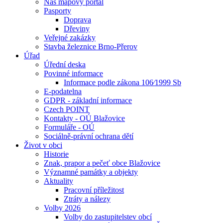
Náš mapový portál
Pasporty
Doprava
Dřeviny
Veřejné zakázky
Stavba železnice Brno-Přerov
Úřad
Úřední deska
Povinné informace
Informace podle zákona 106⁄1999 Sb
E-podatelna
GDPR - základní informace
Czech POINT
Kontakty - OÚ Blažovice
Formuláře - OÚ
Sociálně-právní ochrana dětí
Život v obci
Historie
Znak, prapor a pečeť obce Blažovice
Významné památky a objekty
Aktuality
Pracovní příležitost
Ztráty a nálezy
Volby 2026
Volby do zastupitelstev obcí