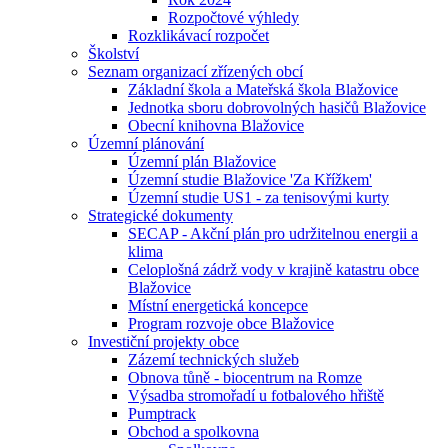
Rozpočtové výhledy
Rozklikávací rozpočet
Školství
Seznam organizací zřízených obcí
Základní škola a Mateřská škola Blažovice
Jednotka sboru dobrovolných hasičů Blažovice
Obecní knihovna Blažovice
Územní plánování
Územní plán Blažovice
Územní studie Blažovice 'Za Křížkem'
Územní studie US1 - za tenisovými kurty
Strategické dokumenty
SECAP - Akční plán pro udržitelnou energii a
klima
Celoplošná zádrž vody v krajině katastru obce
Blažovice
Místní energetická koncepce
Program rozvoje obce Blažovice
Investiční projekty obce
Zázemí technických služeb
Obnova tůně - biocentrum na Romze
Výsadba stromořadí u fotbalového hřiště
Pumptrack
Obchod a spolkovna