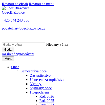
Rovnou na obsah
Rovnou na menu
Obec
Blažovice
+420 544 243 886
podatelna@obecblazovice.cz
Hledaný výraz
Hledat
rozšířené vyhledávání
Menu
Obec
Samospráva obce
Zastupitelstvo
Usnesení zastupitelstva
Výbory
Vyhlášky obce
Hospodaření
Rok 2026
Rok 2025
Rok 2024