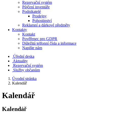
Rezervační systém
Půjčení inventáře
Podnikatelé
Prodejny
Pohostinství
Reklamní a dárkové předměty
Kontakty
Kontakt
Pověřenec pro GDPR
Důležitá telfonní čísla a informace
Napište nám
Úřední deska
Aktuality
Rezervační systém
Služby občanům
Úvodní stránka
Kalendář
Kalendář
Kalendář