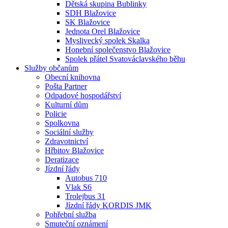
Dětská skupina Bublinky
SDH Blažovice
SK Blažovice
Jednota Orel Blažovice
Myslivecký spolek Skalka
Honební společenstvo Blažovice
Spolek přátel Svatováclavského běhu
Služby občanům
Obecní knihovna
Pošta Partner
Odpadové hospodářství
Kulturní dům
Policie
Spolkovna
Sociální služby
Zdravotnictví
Hřbitov Blažovice
Deratizace
Jízdní řády
Autobus 710
Vlak S6
Trolejbus 31
Jízdní řády KORDIS JMK
Pohřební služba
Smuteční oznámení