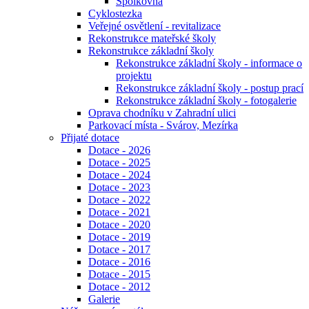
Spolkovna
Cyklostezka
Veřejné osvětlení - revitalizace
Rekonstrukce mateřské školy
Rekonstrukce základní školy
Rekonstrukce základní školy - informace o
projektu
Rekonstrukce základní školy - postup prací
Rekonstrukce základní školy - fotogalerie
Oprava chodníku v Zahradní ulici
Parkovací místa - Svárov, Mezírka
Přijaté dotace
Dotace - 2026
Dotace - 2025
Dotace - 2024
Dotace - 2023
Dotace - 2022
Dotace - 2021
Dotace - 2020
Dotace - 2019
Dotace - 2017
Dotace - 2016
Dotace - 2015
Dotace - 2012
Galerie