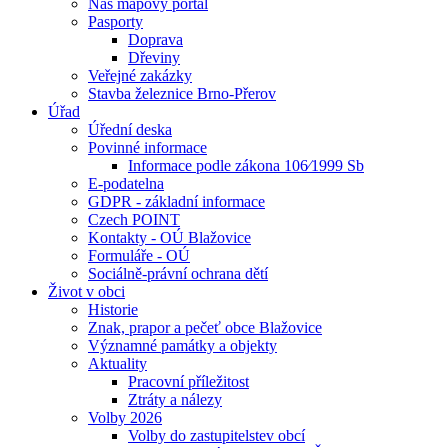
Náš mapový portál
Pasporty
Doprava
Dřeviny
Veřejné zakázky
Stavba železnice Brno-Přerov
Úřad
Úřední deska
Povinné informace
Informace podle zákona 106⁄1999 Sb
E-podatelna
GDPR - základní informace
Czech POINT
Kontakty - OÚ Blažovice
Formuláře - OÚ
Sociálně-právní ochrana dětí
Život v obci
Historie
Znak, prapor a pečeť obce Blažovice
Významné památky a objekty
Aktuality
Pracovní příležitost
Ztráty a nálezy
Volby 2026
Volby do zastupitelstev obcí