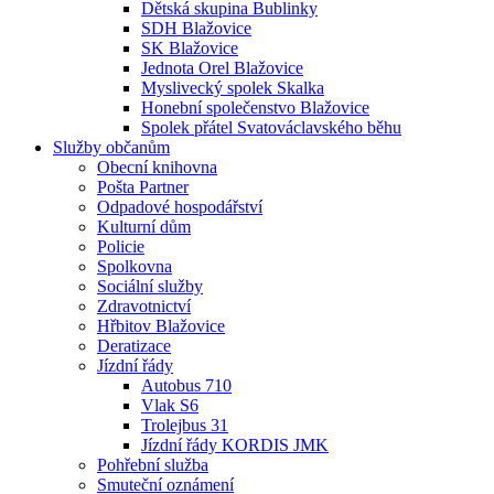
Dětská skupina Bublinky
SDH Blažovice
SK Blažovice
Jednota Orel Blažovice
Myslivecký spolek Skalka
Honební společenstvo Blažovice
Spolek přátel Svatováclavského běhu
Služby občanům
Obecní knihovna
Pošta Partner
Odpadové hospodářství
Kulturní dům
Policie
Spolkovna
Sociální služby
Zdravotnictví
Hřbitov Blažovice
Deratizace
Jízdní řády
Autobus 710
Vlak S6
Trolejbus 31
Jízdní řády KORDIS JMK
Pohřební služba
Smuteční oznámení