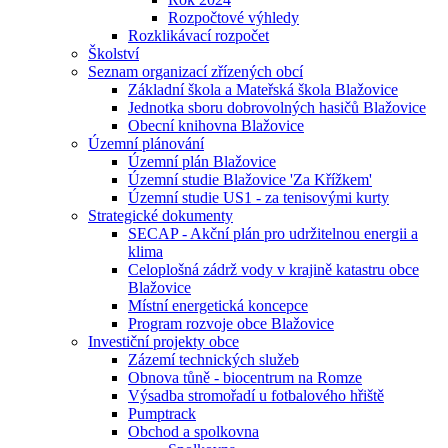
Rozpočtové výhledy
Rozklikávací rozpočet
Školství
Seznam organizací zřízených obcí
Základní škola a Mateřská škola Blažovice
Jednotka sboru dobrovolných hasičů Blažovice
Obecní knihovna Blažovice
Územní plánování
Územní plán Blažovice
Územní studie Blažovice 'Za Křížkem'
Územní studie US1 - za tenisovými kurty
Strategické dokumenty
SECAP - Akční plán pro udržitelnou energii a
klima
Celoplošná zádrž vody v krajině katastru obce
Blažovice
Místní energetická koncepce
Program rozvoje obce Blažovice
Investiční projekty obce
Zázemí technických služeb
Obnova tůně - biocentrum na Romze
Výsadba stromořadí u fotbalového hřiště
Pumptrack
Obchod a spolkovna