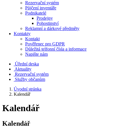
Rezervační systém
Půjčení inventáře
Podnikatelé
Prodejny
Pohostinství
Reklamní a dárkové předměty
Kontakty
Kontakt
Pověřenec pro GDPR
Důležitá telfonní čísla a informace
Napište nám
Úřední deska
Aktuality
Rezervační systém
Služby občanům
Úvodní stránka
Kalendář
Kalendář
Kalendář