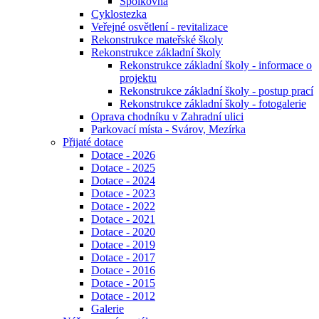
Spolkovna
Cyklostezka
Veřejné osvětlení - revitalizace
Rekonstrukce mateřské školy
Rekonstrukce základní školy
Rekonstrukce základní školy - informace o
projektu
Rekonstrukce základní školy - postup prací
Rekonstrukce základní školy - fotogalerie
Oprava chodníku v Zahradní ulici
Parkovací místa - Svárov, Mezírka
Přijaté dotace
Dotace - 2026
Dotace - 2025
Dotace - 2024
Dotace - 2023
Dotace - 2022
Dotace - 2021
Dotace - 2020
Dotace - 2019
Dotace - 2017
Dotace - 2016
Dotace - 2015
Dotace - 2012
Galerie