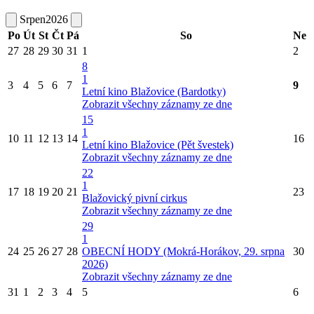
Srpen
2026
Po
Út
St
Čt
Pá
So
Ne
27
28
29
30
31
1
2
8
1
3
4
5
6
7
9
Letní kino Blažovice (Bardotky)
Zobrazit všechny záznamy ze dne
15
1
10
11
12
13
14
16
Letní kino Blažovice (Pět švestek)
Zobrazit všechny záznamy ze dne
22
1
17
18
19
20
21
23
Blažovický pivní cirkus
Zobrazit všechny záznamy ze dne
29
1
24
25
26
27
28
OBECNÍ HODY (Mokrá-Horákov, 29. srpna
30
2026)
Zobrazit všechny záznamy ze dne
31
1
2
3
4
5
6