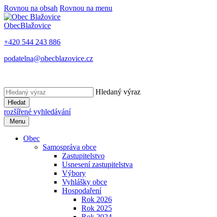
Rovnou na obsah
Rovnou na menu
Obec
Blažovice
+420 544 243 886
podatelna@obecblazovice.cz
Hledaný výraz
Hledat
rozšířené vyhledávání
Menu
Obec
Samospráva obce
Zastupitelstvo
Usnesení zastupitelstva
Výbory
Vyhlášky obce
Hospodaření
Rok 2026
Rok 2025
Rok 2024