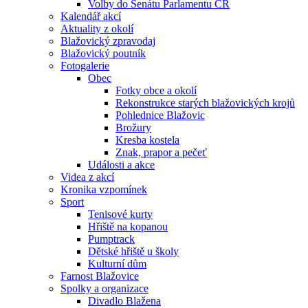
Volby do Senátu Parlamentu ČR
Kalendář akcí
Aktuality z okolí
Blažovický zpravodaj
Blažovický poutník
Fotogalerie
Obec
Fotky obce a okolí
Rekonstrukce starých blažovických krojů
Pohlednice Blažovic
Brožury
Kresba kostela
Znak, prapor a pečeť
Události a akce
Videa z akcí
Kronika vzpomínek
Sport
Tenisové kurty
Hřiště na kopanou
Pumptrack
Dětské hřiště u školy
Kulturní dům
Farnost Blažovice
Spolky a organizace
Divadlo Blažena