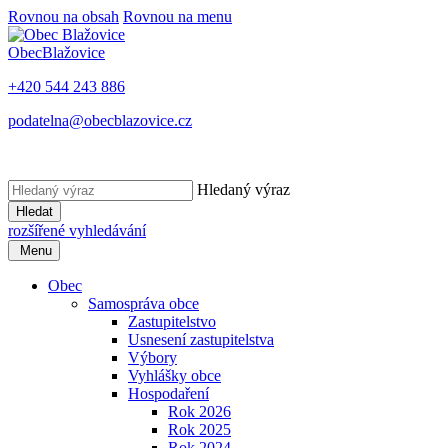
Rovnou na obsah
Rovnou na menu
Obec
Blažovice
+420 544 243 886
podatelna@obecblazovice.cz
Hledaný výraz
Hledat
rozšířené vyhledávání
Menu
Obec
Samospráva obce
Zastupitelstvo
Usnesení zastupitelstva
Výbory
Vyhlášky obce
Hospodaření
Rok 2026
Rok 2025
Rok 2024