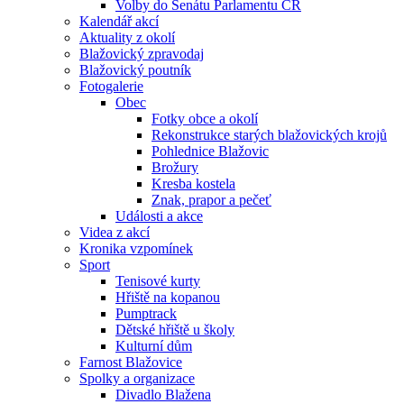
Volby do Senátu Parlamentu ČR
Kalendář akcí
Aktuality z okolí
Blažovický zpravodaj
Blažovický poutník
Fotogalerie
Obec
Fotky obce a okolí
Rekonstrukce starých blažovických krojů
Pohlednice Blažovic
Brožury
Kresba kostela
Znak, prapor a pečeť
Události a akce
Videa z akcí
Kronika vzpomínek
Sport
Tenisové kurty
Hřiště na kopanou
Pumptrack
Dětské hřiště u školy
Kulturní dům
Farnost Blažovice
Spolky a organizace
Divadlo Blažena