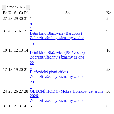
Srpen
2026
Po
Út
St
Čt
Pá
So
Ne
27
28
29
30
31
1
2
8
1
3
4
5
6
7
9
Letní kino Blažovice (Bardotky)
Zobrazit všechny záznamy ze dne
15
1
10
11
12
13
14
16
Letní kino Blažovice (Pět švestek)
Zobrazit všechny záznamy ze dne
22
1
17
18
19
20
21
23
Blažovický pivní cirkus
Zobrazit všechny záznamy ze dne
29
1
24
25
26
27
28
OBECNÍ HODY (Mokrá-Horákov, 29. srpna
30
2026)
Zobrazit všechny záznamy ze dne
31
1
2
3
4
5
6