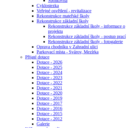
Spolkovna
Cyklostezka
Veřejné osvětlení - revitalizace
Rekonstrukce mateřské školy
Rekonstrukce základní školy
Rekonstrukce základní školy - informace o
projektu
Rekonstrukce základní školy - postup prací
Rekonstrukce základní školy - fotogalerie
Oprava chodníku v Zahradní ulici
Parkovací místa - Svárov, Mezírka
Přijaté dotace
Dotace - 2026
Dotace - 2025
Dotace - 2024
Dotace - 2023
Dotace - 2022
Dotace - 2021
Dotace - 2020
Dotace - 2019
Dotace - 2017
Dotace - 2016
Dotace - 2015
Dotace - 2012
Galerie