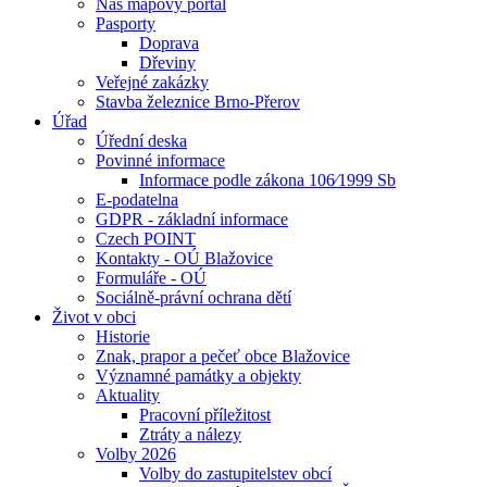
Náš mapový portál
Pasporty
Doprava
Dřeviny
Veřejné zakázky
Stavba železnice Brno-Přerov
Úřad
Úřední deska
Povinné informace
Informace podle zákona 106⁄1999 Sb
E-podatelna
GDPR - základní informace
Czech POINT
Kontakty - OÚ Blažovice
Formuláře - OÚ
Sociálně-právní ochrana dětí
Život v obci
Historie
Znak, prapor a pečeť obce Blažovice
Významné památky a objekty
Aktuality
Pracovní příležitost
Ztráty a nálezy
Volby 2026
Volby do zastupitelstev obcí