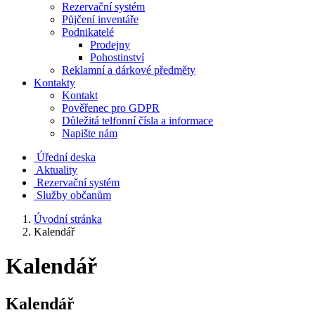
Rezervační systém
Půjčení inventáře
Podnikatelé
Prodejny
Pohostinství
Reklamní a dárkové předměty
Kontakty
Kontakt
Pověřenec pro GDPR
Důležitá telfonní čísla a informace
Napište nám
Úřední deska
Aktuality
Rezervační systém
Služby občanům
Úvodní stránka
Kalendář
Kalendář
Kalendář