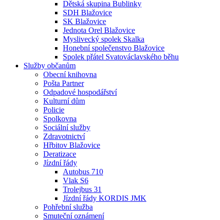
Dětská skupina Bublinky
SDH Blažovice
SK Blažovice
Jednota Orel Blažovice
Myslivecký spolek Skalka
Honební společenstvo Blažovice
Spolek přátel Svatováclavského běhu
Služby občanům
Obecní knihovna
Pošta Partner
Odpadové hospodářství
Kulturní dům
Policie
Spolkovna
Sociální služby
Zdravotnictví
Hřbitov Blažovice
Deratizace
Jízdní řády
Autobus 710
Vlak S6
Trolejbus 31
Jízdní řády KORDIS JMK
Pohřební služba
Smuteční oznámení