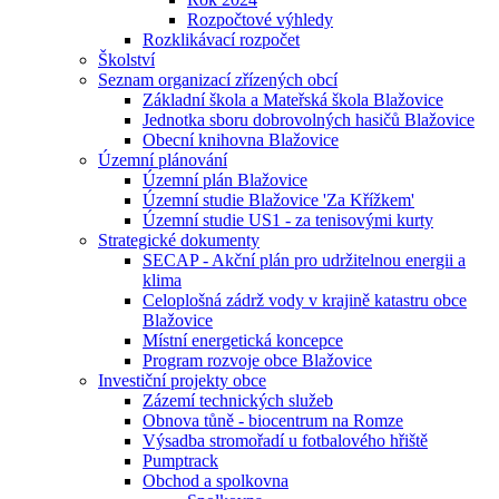
Rozpočtové výhledy
Rozklikávací rozpočet
Školství
Seznam organizací zřízených obcí
Základní škola a Mateřská škola Blažovice
Jednotka sboru dobrovolných hasičů Blažovice
Obecní knihovna Blažovice
Územní plánování
Územní plán Blažovice
Územní studie Blažovice 'Za Křížkem'
Územní studie US1 - za tenisovými kurty
Strategické dokumenty
SECAP - Akční plán pro udržitelnou energii a
klima
Celoplošná zádrž vody v krajině katastru obce
Blažovice
Místní energetická koncepce
Program rozvoje obce Blažovice
Investiční projekty obce
Zázemí technických služeb
Obnova tůně - biocentrum na Romze
Výsadba stromořadí u fotbalového hřiště
Pumptrack
Obchod a spolkovna