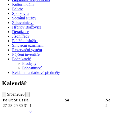
Kulturní dům
Policie
Spolkovna
Sociální služby
Zdravotnictví
Hřbitov Blažovice
Deratizace
Jízdní řády
Pohřební služba
Smuteční oznámení
Rezervační systém
Půjčení inventáře
Podnikatelé
Prodejny
Pohostinství
Reklamní a dárkové předměty
Kalendář
Srpen
2026
Po
Út
St
Čt
Pá
So
Ne
27
28
29
30
31
1
2
8