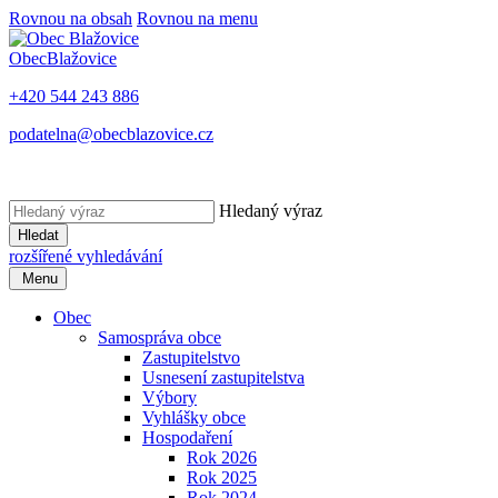
Rovnou na obsah
Rovnou na menu
Obec
Blažovice
+420 544 243 886
podatelna@obecblazovice.cz
Hledaný výraz
Hledat
rozšířené vyhledávání
Menu
Obec
Samospráva obce
Zastupitelstvo
Usnesení zastupitelstva
Výbory
Vyhlášky obce
Hospodaření
Rok 2026
Rok 2025
Rok 2024