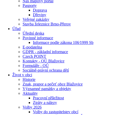
Náš mapový portál
Pasporty
Doprava
Dřeviny
Veřejné zakázky
Stavba železnice Brno-Přerov
Úřad
Úřední deska
Povinné informace
Informace podle zákona 106⁄1999 Sb
E-podatelna
GDPR - základní informace
Czech POINT
Kontakty - OÚ Blažovice
Formuláře - OÚ
Sociálně-právní ochrana dětí
Život v obci
Historie
Znak, prapor a pečeť obce Blažovice
Významné památky a objekty
Aktuality
Pracovní příležitost
Ztráty a nálezy
Volby 2026
Volby do zastupitelstev obcí