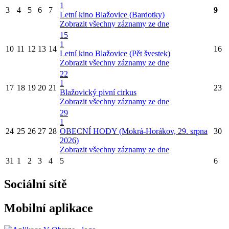
1
3
4
5
6
7
9
Letní kino Blažovice (Bardotky)
Zobrazit všechny záznamy ze dne
15
1
10
11
12
13
14
16
Letní kino Blažovice (Pět švestek)
Zobrazit všechny záznamy ze dne
22
1
17
18
19
20
21
23
Blažovický pivní cirkus
Zobrazit všechny záznamy ze dne
29
1
24
25
26
27
28
OBECNÍ HODY (Mokrá-Horákov, 29. srpna
30
2026)
Zobrazit všechny záznamy ze dne
31
1
2
3
4
5
6
Sociální sítě
Mobilní aplikace