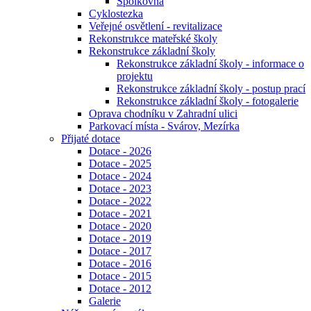
Spolkovna
Cyklostezka
Veřejné osvětlení - revitalizace
Rekonstrukce mateřské školy
Rekonstrukce základní školy
Rekonstrukce základní školy - informace o
projektu
Rekonstrukce základní školy - postup prací
Rekonstrukce základní školy - fotogalerie
Oprava chodníku v Zahradní ulici
Parkovací místa - Svárov, Mezírka
Přijaté dotace
Dotace - 2026
Dotace - 2025
Dotace - 2024
Dotace - 2023
Dotace - 2022
Dotace - 2021
Dotace - 2020
Dotace - 2019
Dotace - 2017
Dotace - 2016
Dotace - 2015
Dotace - 2012
Galerie