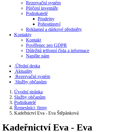
Rezervační systém
Půjčení inventáře
Podnikatelé
Prodejny
Pohostinství
Reklamní a dárkové předměty
Kontakty
Kontakt
Pověřenec pro GDPR
Důležitá telfonní čísla a informace
Napište nám
Úřední deska
Aktuality
Rezervační systém
Služby občanům
Úvodní stránka
Služby občanům
Podnikatelé
Řemeslníci, firmy
Kadeřnictví Eva - Eva Štěpánková
Kadeřnictví Eva - Eva