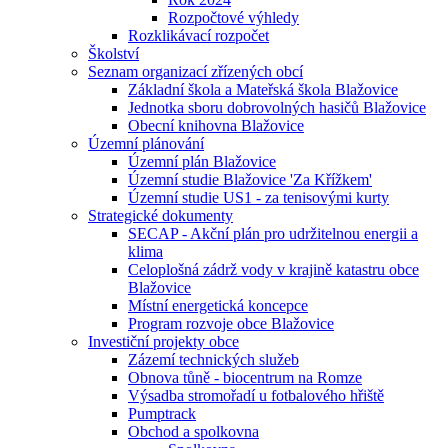
Rozpočtové výhledy
Rozklikávací rozpočet
Školství
Seznam organizací zřízených obcí
Základní škola a Mateřská škola Blažovice
Jednotka sboru dobrovolných hasičů Blažovice
Obecní knihovna Blažovice
Územní plánování
Územní plán Blažovice
Územní studie Blažovice 'Za Křížkem'
Územní studie US1 - za tenisovými kurty
Strategické dokumenty
SECAP - Akční plán pro udržitelnou energii a
klima
Celoplošná zádrž vody v krajině katastru obce
Blažovice
Místní energetická koncepce
Program rozvoje obce Blažovice
Investiční projekty obce
Zázemí technických služeb
Obnova tůně - biocentrum na Romze
Výsadba stromořadí u fotbalového hřiště
Pumptrack
Obchod a spolkovna