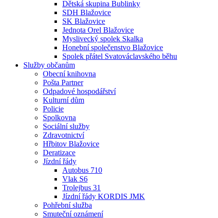
Dětská skupina Bublinky
SDH Blažovice
SK Blažovice
Jednota Orel Blažovice
Myslivecký spolek Skalka
Honební společenstvo Blažovice
Spolek přátel Svatováclavského běhu
Služby občanům
Obecní knihovna
Pošta Partner
Odpadové hospodářství
Kulturní dům
Policie
Spolkovna
Sociální služby
Zdravotnictví
Hřbitov Blažovice
Deratizace
Jízdní řády
Autobus 710
Vlak S6
Trolejbus 31
Jízdní řády KORDIS JMK
Pohřební služba
Smuteční oznámení