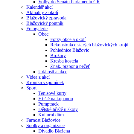
Volby do Senátu Parlamentu ČR
Kalendář akcí
Aktuality z okolí
Blažovický zpravodaj
Blažovický poutník
Fotogalerie
Obec
Fotky obce a okolí
Rekonstrukce starých blažovických krojů
Pohlednice Blažovic
Brožury
Kresba kostela
Znak, prapor a pečeť
Události a akce
Videa z akcí
Kronika vzpomínek
Sport
Tenisové kurty
Hřiště na kopanou
Pumptrack
Dětské hřiště u školy
Kulturní dům
Farnost Blažovice
Spolky a organizace
Divadlo Blažena