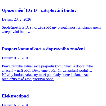
Upozornění EG.D - zateplování budov
Datum:
23. 2. 2026
Společnost EG.D, s.r.o. žádá občany o součinnost při plánovaném
zateplování budov.
Pasport komunikací a dopravního značení
Datum:
9. 2. 2026
Právě probíhá aktualizace pasportu komunikací a dopravního
značení v naší obci. Děkujeme občanům za zaslané podněty.
Návrhy budou zařazeny mezi podklady, které k aktualizaci
předložilo také zastupitelstvo obce.
Elektroodpad
Datum:
6. 2. 2026