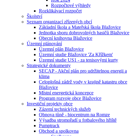
Rozpočtové výhledy
Rozklikávací rozpočet
Školství
Seznam organizací zřízených obcí
Základní škola a Mateřská škola Blažovice
Jednotka sboru dobrovolných hasičů Blažovice
Obecní knihovna Blažovice
Územní plánování
Územní plán Blažovice
Územní studie Blažovice 'Za Křížkem'
Územní studie US1 - za tenisovými kurty
Strategické dokumenty
SECAP - Akční plán pro udržitelnou energii a
klima
Celoplošná zádrž vody v krajině katastru obce
Blažovice
Místní energetická koncepce
Program rozvoje obce Blažovice
Investiční projekty obce
Zázemí technických služeb
Obnova tůně - biocentrum na Romze
Výsadba stromořadí u fotbalového hřiště
Pumptrack
Obchod a spolkovna