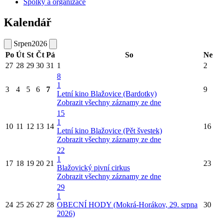
Spolky a organizace
Kalendář
Srpen
2026
Po
Út
St
Čt
Pá
So
Ne
27
28
29
30
31
1
2
8
1
3
4
5
6
7
9
Letní kino Blažovice (Bardotky)
Zobrazit všechny záznamy ze dne
15
1
10
11
12
13
14
16
Letní kino Blažovice (Pět švestek)
Zobrazit všechny záznamy ze dne
22
1
17
18
19
20
21
23
Blažovický pivní cirkus
Zobrazit všechny záznamy ze dne
29
1
24
25
26
27
28
OBECNÍ HODY (Mokrá-Horákov, 29. srpna
30
2026)