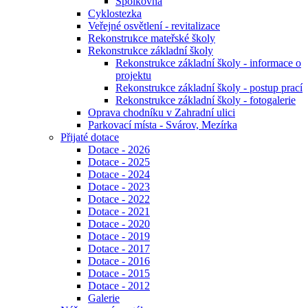
Spolkovna
Cyklostezka
Veřejné osvětlení - revitalizace
Rekonstrukce mateřské školy
Rekonstrukce základní školy
Rekonstrukce základní školy - informace o
projektu
Rekonstrukce základní školy - postup prací
Rekonstrukce základní školy - fotogalerie
Oprava chodníku v Zahradní ulici
Parkovací místa - Svárov, Mezírka
Přijaté dotace
Dotace - 2026
Dotace - 2025
Dotace - 2024
Dotace - 2023
Dotace - 2022
Dotace - 2021
Dotace - 2020
Dotace - 2019
Dotace - 2017
Dotace - 2016
Dotace - 2015
Dotace - 2012
Galerie