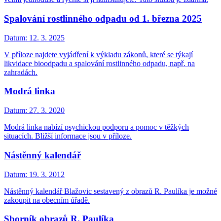
Spalování rostlinného odpadu od 1. března 2025
Datum:
12. 3. 2025
V příloze najdete vyjádření k výkladu zákonů, které se týkají
likvidace bioodpadu a spalování rostlinného odpadu, např. na
zahradách.
Modrá linka
Datum:
27. 3. 2020
Modrá linka nabízí psychickou podporu a pomoc v těžkých
situacích. Bližší informace jsou v příloze.
Nástěnný kalendář
Datum:
19. 3. 2012
Nástěnný kalendář Blažovic sestavený z obrazů R. Paulíka je možné
zakoupit na obecním úřadě.
Sborník obrazů R. Paulíka