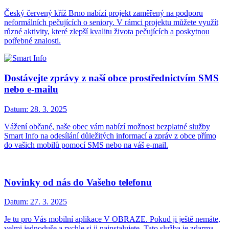
Český červený kříž Brno nabízí projekt zaměřený na podporu
neformálních pečujících o seniory. V rámci projektu můžete využít
různé aktivity, které zlepší kvalitu života pečujících a poskytnou
potřebné znalosti.
Dostávejte zprávy z naší obce prostřednictvím SMS
nebo e-mailu
Datum:
28. 3. 2025
Vážení občané, naše obec vám nabízí možnost bezplatné služby
Smart Info na odesílání důležitých informací a zpráv z obce přímo
do vašich mobilů pomocí SMS nebo na váš e-mail.
Novinky od nás do Vašeho telefonu
Datum:
27. 3. 2025
Je tu pro Vás mobilní aplikace V OBRAZE. Pokud ji ještě nemáte,
velmi jednoduše a rychle si ji nainstalujete. Tato služba je zdarma.