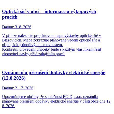
Optická síť v obci – informace o výkopových
pracích
Datum:
3. 8. 2026
V příloze naleznete projektovou mapu výstavby optické sítě v
Blažovicích. Mapa zobrazuje plánované vedení optické sítě a
přípojek k jednotlivým nemovitostem.
Konkrétní provedení přípojky bude s každým vlastníkem řešit
zhotovitel stavby před zahájením prací.
Oznámení o přerušení dodávky elektrické energie
(12.8.2026)
Datum:
21. 7. 2026
Upozorňujeme občany, že společnost EG.D, s.r.o. oznámila
plánované přerušení dodávky elektrické energie v části obce dne 12.
8. 2026.