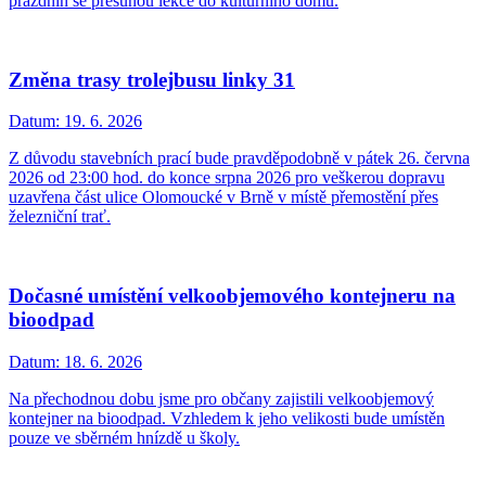
prázdnin se přesunou lekce do kulturního domu.
Změna trasy trolejbusu linky 31
Datum:
19. 6. 2026
Z důvodu stavebních prací bude pravděpodobně v pátek 26. června
2026 od 23:00 hod. do konce srpna 2026 pro veškerou dopravu
uzavřena část ulice Olomoucké v Brně v místě přemostění přes
železniční trať.
Dočasné umístění velkoobjemového kontejneru na
bioodpad
Datum:
18. 6. 2026
Na přechodnou dobu jsme pro občany zajistili velkoobjemový
kontejner na bioodpad. Vzhledem k jeho velikosti bude umístěn
pouze ve sběrném hnízdě u školy.