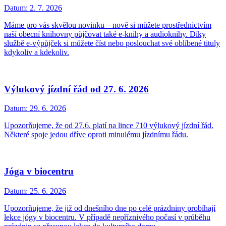
Datum:
2. 7. 2026
Máme pro vás skvělou novinku – nově si můžete prostřednictvím
naší obecní knihovny půjčovat také e-knihy a audioknihy. Díky
službě e-výpůjček si můžete číst nebo poslouchat své oblíbené tituly
kdykoliv a kdekoliv.
Výlukový jízdní řád od 27. 6. 2026
Datum:
29. 6. 2026
Upozorňujeme, že od 27.6. platí na lince 710 výlukový jízdní řád.
Některé spoje jedou dříve oproti minulému jízdnímu řádu.
Jóga v biocentru
Datum:
25. 6. 2026
Upozorňujeme, že již od dnešního dne po celé prázdniny probíhají
lekce jógy v biocentru. V případě nepříznivého počasí v průběhu