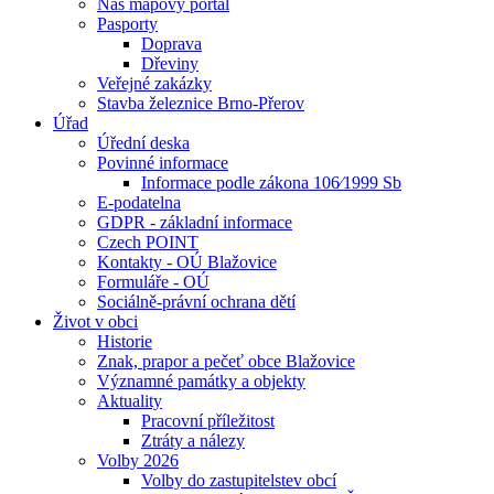
Náš mapový portál
Pasporty
Doprava
Dřeviny
Veřejné zakázky
Stavba železnice Brno-Přerov
Úřad
Úřední deska
Povinné informace
Informace podle zákona 106⁄1999 Sb
E-podatelna
GDPR - základní informace
Czech POINT
Kontakty - OÚ Blažovice
Formuláře - OÚ
Sociálně-právní ochrana dětí
Život v obci
Historie
Znak, prapor a pečeť obce Blažovice
Významné památky a objekty
Aktuality
Pracovní příležitost
Ztráty a nálezy
Volby 2026
Volby do zastupitelstev obcí