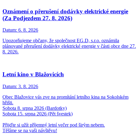
Oznámení o přerušení dodávky elektrické energie
(Za Podjezdem 27. 8. 2026)
Datum:
6. 8. 2026
Upozorňujeme občany, že společnost EG.D, s.r.o. oznámila
plánované přerušení dodávky elektrické energie v části obce dne 27.
8. 2026.
Letní kino v Blažovicích
Datum:
3. 8. 2026
Obec Blažovice vás zve na promítání letního kina na Sokolském
hřišti.
Sobota 8. srpna 2026 (Bardotky)
Sobota 15. srpna 2026 (Pět švestek)
Přijďte si užít příjemný letní večer pod širým nebem.
Těšíme se na vaši návštěvu!