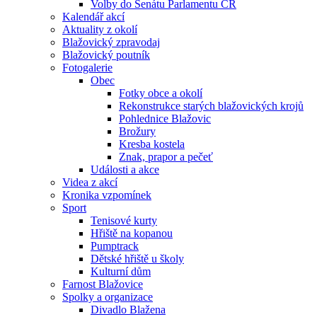
Volby do Senátu Parlamentu ČR
Kalendář akcí
Aktuality z okolí
Blažovický zpravodaj
Blažovický poutník
Fotogalerie
Obec
Fotky obce a okolí
Rekonstrukce starých blažovických krojů
Pohlednice Blažovic
Brožury
Kresba kostela
Znak, prapor a pečeť
Události a akce
Videa z akcí
Kronika vzpomínek
Sport
Tenisové kurty
Hřiště na kopanou
Pumptrack
Dětské hřiště u školy
Kulturní dům
Farnost Blažovice
Spolky a organizace
Divadlo Blažena