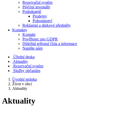
Rezervační systém
Půjčení inventáře
Podnikatelé
Prodejny
Pohostinství
Reklamní a dárkové předměty
Kontakty
Kontakt
Pověřenec pro GDPR
Důležitá telfonní čísla a informace
Napište nám
Úřední deska
Aktuality
Rezervační systém
Služby občanům
Úvodní stránka
Život v obci
Aktuality
Aktuality