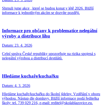
Shrnuli jsme akce , které se budou konat v létě 2026. Bližší
informace k jednotlivým akcím se dozvíte později.
Informace pro občany k problematice nelegální
výroby a distribuce lihu
Datum:
23. 4. 2026
Celní správa České republiky upozorňuje na rizika spojená s
nelegální výrobou a distribucí destilátů.
Hledáme kuchaře/kuchařku
Datum:
4. 3. 2026
Hledáme kuchaře/kuchařku do školní jídelny. Vzdělání v oboru
výhodou. Nástup dle domluvy. Bližší informace podá ředitelka
školy: tel. 739 029 216, e-mail: reditel@skolablazovice.eu.