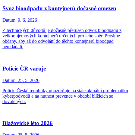
Svoz bioodpadu z kontejnerů dočasně omezen
Datum:
9. 6. 2026
Z technických důvodů je dočasně přerušen odvoz bioodpadu z
velkoobjemových kontejnerů určených pro jeho sběr. Prosíme
občany, aby až do odvolání do těchto kontejnerů bioodpad
neukládali.
Policie ČR varuje
Datum:
25. 5. 2026
Policie České republiky upozorňuje na stále aktuální problematiku
kyberpodvodů a na nutnost prevence v období blížících se
dovolených.
Blažovické léto 2026
Datum:
25. 5. 2026