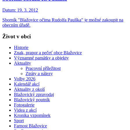
Datum:
19. 3. 2012
Sborník "Blažovice očima Rudolfa Paulíka" je možné zakoupit na
obecním úřadě.
Život v obci
Historie
Znak, prapor a pečeť obce Blažovice
Významné památky a objekty
Aktuality
Pracovní příležitost
Ztráty a nálezy
Volby 2026
Kalendář akcí
Aktuality z okolí
Blažovický zpravodaj
Blažovický poutník
Fotogalerie
Videa z akcí
Kronika vzpomínek
Sport
Farnost Blažovice