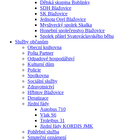
Dětská skupina Bublinky
SDH Blažovice
SK Blažovice
Jednota Orel Blažovice
Myslivecký spolek Skalka
Honební společenstvo Blažovice
Spolek přátel Svatováclavského běhu
Služby občanům
Obecní knihovna
Pošta Partner
Odpadové hospodářství
Kulturní dům
Policie
Spolkovna
Sociální služby
Zdravotnictví
Hřbitov Blažovice
Deratizace
Jízdní řády
Autobus 710
Vlak S6
Trolejbus 31
Jízdní řády KORDIS JMK
Pohřební služba
Smuteční oznámení