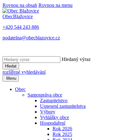
Rovnou na obsah
Rovnou na menu
Obec
Blažovice
+420 544 243 886
podatelna@obecblazovice.cz
Hledaný výraz
Hledat
rozšířené vyhledávání
Menu
Obec
Samospráva obce
Zastupitelstvo
Usnesení zastupitelstva
Výbory
Vyhlášky obce
Hospodaření
Rok 2026
Rok 2025
Rok 2024