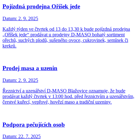
Pojízdná prodejna Oříšek jede
Datum:
2. 9. 2025
Každý týden ve čtvrtek od 13 do 13,30 k bude pojízdná prodejna
„Oříšek jede“ prodávat u prodejny D-MASO bohatý sortiment
ořechů, suchých plodů, sušeného ovoce, cukrovinek, semínek či
krekrů.
Prodej masa a uzenin
Datum:
2. 9. 2025
Řeznictví a uzenářství D-MASO Blažovice oznamuje, že bude
prodávat každý čtvrtek v 13:00 hod. před řeznictvím a uzenářstvím,
čerstvé kuřecí, vepřové, hovězí maso a tradiční uzeniny.
Podpora pečujících osob
Datum:
22. 7. 2025