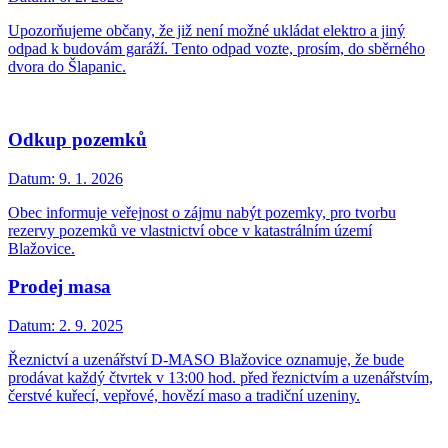
Upozorňujeme občany, že již není možné ukládat elektro a jiný
odpad k budovám garáží. Tento odpad vozte, prosím, do sběrného
dvora do Šlapanic.
Odkup pozemků
Datum:
9. 1. 2026
Obec informuje veřejnost o zájmu nabýt pozemky, pro tvorbu
rezervy pozemků ve vlastnictví obce v katastrálním území
Blažovice.
Prodej masa
Datum:
2. 9. 2025
Řeznictví a uzenářství D-MASO Blažovice oznamuje, že bude
prodávat každý čtvrtek v 13:00 hod. před řeznictvím a uzenářstvím,
čerstvé kuřecí, vepřové, hovězí maso a tradiční uzeniny.