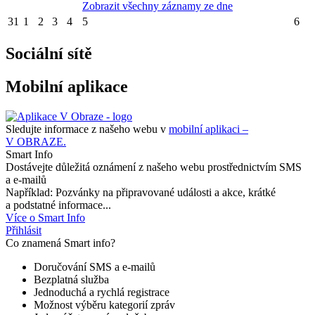
Zobrazit všechny záznamy ze dne
31
1
2
3
4
5
6
Sociální sítě
Mobilní aplikace
Sledujte informace z našeho webu v
mobilní aplikaci –
V OBRAZE.
Smart Info
Dostávejte důležitá oznámení z našeho webu prostřednictvím SMS
a e-mailů
Například: Pozvánky na připravované události a akce, krátké
a podstatné informace...
Více o Smart Info
Přihlásit
Co znamená Smart info?
Doručování SMS a e-mailů
Bezplatná služba
Jednoduchá a rychlá registrace
Možnost výběru kategorií zpráv