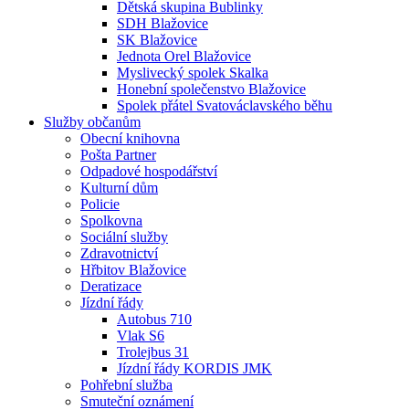
Dětská skupina Bublinky
SDH Blažovice
SK Blažovice
Jednota Orel Blažovice
Myslivecký spolek Skalka
Honební společenstvo Blažovice
Spolek přátel Svatováclavského běhu
Služby občanům
Obecní knihovna
Pošta Partner
Odpadové hospodářství
Kulturní dům
Policie
Spolkovna
Sociální služby
Zdravotnictví
Hřbitov Blažovice
Deratizace
Jízdní řády
Autobus 710
Vlak S6
Trolejbus 31
Jízdní řády KORDIS JMK
Pohřební služba
Smuteční oznámení