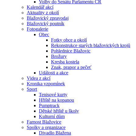
Volby do Senátu Parlamentu ČR
Kalendář akcí
Aktuality z okolí
Blažovický zpravodaj
Blažovický poutník
Fotogalerie
Obec
Fotky obce a okolí
Rekonstrukce starých blažovických krojů
Pohlednice Blažovic
Brožury
Kresba kostela
Znak, prapor a pečeť
Události a akce
Videa z akcí
Kronika vzpomínek
Sport
Tenisové kurty
Hřiště na kopanou
Pumptrack
Dětské hřiště u školy
Kulturní dům
Farnost Blažovice
Spolky a organizace
Divadlo Blažena