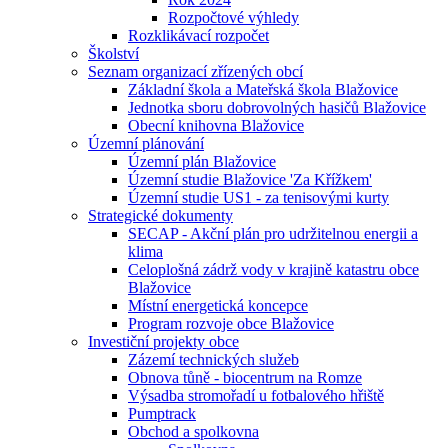
Rozpočtové výhledy
Rozklikávací rozpočet
Školství
Seznam organizací zřízených obcí
Základní škola a Mateřská škola Blažovice
Jednotka sboru dobrovolných hasičů Blažovice
Obecní knihovna Blažovice
Územní plánování
Územní plán Blažovice
Územní studie Blažovice 'Za Křížkem'
Územní studie US1 - za tenisovými kurty
Strategické dokumenty
SECAP - Akční plán pro udržitelnou energii a
klima
Celoplošná zádrž vody v krajině katastru obce
Blažovice
Místní energetická koncepce
Program rozvoje obce Blažovice
Investiční projekty obce
Zázemí technických služeb
Obnova tůně - biocentrum na Romze
Výsadba stromořadí u fotbalového hřiště
Pumptrack
Obchod a spolkovna