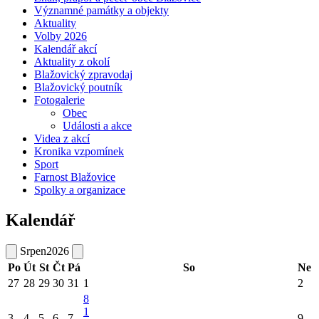
Významné památky a objekty
Aktuality
Volby 2026
Kalendář akcí
Aktuality z okolí
Blažovický zpravodaj
Blažovický poutník
Fotogalerie
Obec
Události a akce
Videa z akcí
Kronika vzpomínek
Sport
Farnost Blažovice
Spolky a organizace
Kalendář
Srpen
2026
Po
Út
St
Čt
Pá
So
Ne
27
28
29
30
31
1
2
8
1
3
4
5
6
7
9