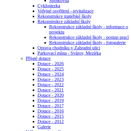
Spolkovna
Cyklostezka
Veřejné osvětlení - revitalizace
Rekonstrukce mateřské školy
Rekonstrukce základní školy
Rekonstrukce základní školy - informace o
projektu
Rekonstrukce základní školy - postup prací
Rekonstrukce základní školy - fotogalerie
Oprava chodníku v Zahradní ulici
Parkovací místa - Svárov, Mezírka
Přijaté dotace
Dotace - 2026
Dotace - 2025
Dotace - 2024
Dotace - 2023
Dotace - 2022
Dotace - 2021
Dotace - 2020
Dotace - 2019
Dotace - 2017
Dotace - 2016
Dotace - 2015
Dotace - 2012
Galerie