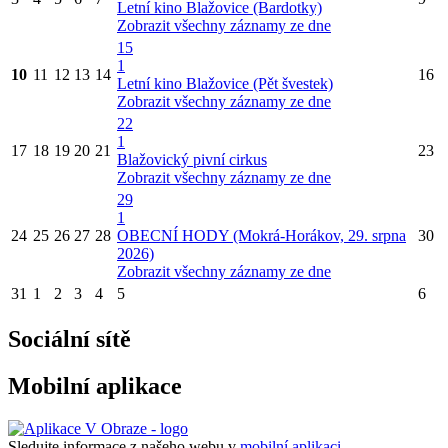
Letní kino Blažovice (Bardotky)
Zobrazit všechny záznamy ze dne
15
1
10
11
12
13
14
16
Letní kino Blažovice (Pět švestek)
Zobrazit všechny záznamy ze dne
22
1
17
18
19
20
21
23
Blažovický pivní cirkus
Zobrazit všechny záznamy ze dne
29
1
24
25
26
27
28
OBECNÍ HODY (Mokrá-Horákov, 29. srpna
30
2026)
Zobrazit všechny záznamy ze dne
31
1
2
3
4
5
6
Sociální sítě
Mobilní aplikace
Sledujte informace z našeho webu v
mobilní aplikaci –