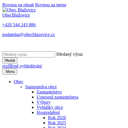
Rovnou na obsah
Rovnou na menu
Obec
Blažovice
+420 544 243 886
podatelna@obecblazovice.cz
Hledaný výraz
Hledat
rozšířené vyhledávání
Menu
Obec
Samospráva obce
Zastupitelstvo
Usnesení zastupitelstva
Výbory
Vyhlášky obce
Hospodaření
Rok 2026
Rok 2025
Rok 2024