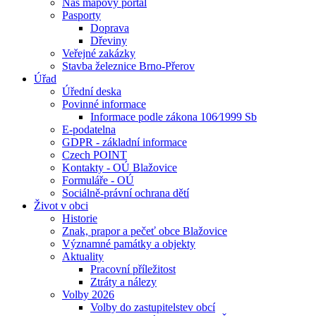
Náš mapový portál
Pasporty
Doprava
Dřeviny
Veřejné zakázky
Stavba železnice Brno-Přerov
Úřad
Úřední deska
Povinné informace
Informace podle zákona 106⁄1999 Sb
E-podatelna
GDPR - základní informace
Czech POINT
Kontakty - OÚ Blažovice
Formuláře - OÚ
Sociálně-právní ochrana dětí
Život v obci
Historie
Znak, prapor a pečeť obce Blažovice
Významné památky a objekty
Aktuality
Pracovní příležitost
Ztráty a nálezy
Volby 2026
Volby do zastupitelstev obcí