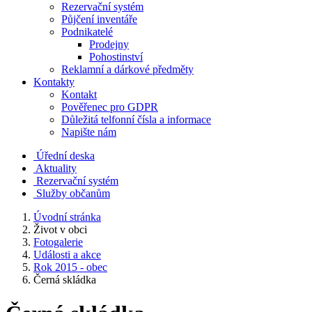
Rezervační systém
Půjčení inventáře
Podnikatelé
Prodejny
Pohostinství
Reklamní a dárkové předměty
Kontakty
Kontakt
Pověřenec pro GDPR
Důležitá telfonní čísla a informace
Napište nám
Úřední deska
Aktuality
Rezervační systém
Služby občanům
Úvodní stránka
Život v obci
Fotogalerie
Události a akce
Rok 2015 - obec
Černá skládka