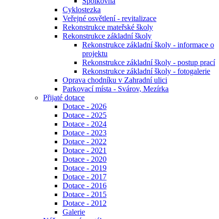
Spolkovna
Cyklostezka
Veřejné osvětlení - revitalizace
Rekonstrukce mateřské školy
Rekonstrukce základní školy
Rekonstrukce základní školy - informace o
projektu
Rekonstrukce základní školy - postup prací
Rekonstrukce základní školy - fotogalerie
Oprava chodníku v Zahradní ulici
Parkovací místa - Svárov, Mezírka
Přijaté dotace
Dotace - 2026
Dotace - 2025
Dotace - 2024
Dotace - 2023
Dotace - 2022
Dotace - 2021
Dotace - 2020
Dotace - 2019
Dotace - 2017
Dotace - 2016
Dotace - 2015
Dotace - 2012
Galerie