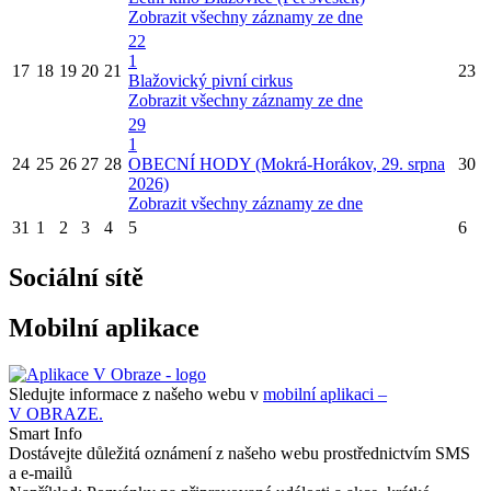
Zobrazit všechny záznamy ze dne
22
1
17
18
19
20
21
23
Blažovický pivní cirkus
Zobrazit všechny záznamy ze dne
29
1
24
25
26
27
28
OBECNÍ HODY (Mokrá-Horákov, 29. srpna
30
2026)
Zobrazit všechny záznamy ze dne
31
1
2
3
4
5
6
Sociální sítě
Mobilní aplikace
Sledujte informace z našeho webu v
mobilní aplikaci –
V OBRAZE.
Smart Info
Dostávejte důležitá oznámení z našeho webu prostřednictvím SMS
a e-mailů