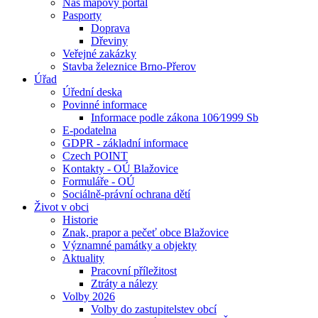
Náš mapový portál
Pasporty
Doprava
Dřeviny
Veřejné zakázky
Stavba železnice Brno-Přerov
Úřad
Úřední deska
Povinné informace
Informace podle zákona 106⁄1999 Sb
E-podatelna
GDPR - základní informace
Czech POINT
Kontakty - OÚ Blažovice
Formuláře - OÚ
Sociálně-právní ochrana dětí
Život v obci
Historie
Znak, prapor a pečeť obce Blažovice
Významné památky a objekty
Aktuality
Pracovní příležitost
Ztráty a nálezy
Volby 2026
Volby do zastupitelstev obcí