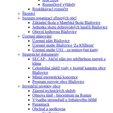
Rozpočtové výhledy
Rozklikávací rozpočet
Školství
Seznam organizací zřízených obcí
Základní škola a Mateřská škola Blažovice
Jednotka sboru dobrovolných hasičů Blažovice
Obecní knihovna Blažovice
Územní plánování
Územní plán Blažovice
Územní studie Blažovice 'Za Křížkem'
Územní studie US1 - za tenisovými kurty
Strategické dokumenty
SECAP - Akční plán pro udržitelnou energii a
klima
Celoplošná zádrž vody v krajině katastru obce
Blažovice
Místní energetická koncepce
Program rozvoje obce Blažovice
Investiční projekty obce
Zázemí technických služeb
Obnova tůně - biocentrum na Romze
Výsadba stromořadí u fotbalového hřiště
Pumptrack
Obchod a spolkovna