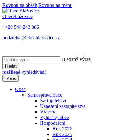
Rovnou na obsah
Rovnou na menu
Obec
Blažovice
+420 544 243 886
podatelna@obecblazovice.cz
Hledaný výraz
Hledat
rozšířené vyhledávání
Menu
Obec
Samospráva obce
Zastupitelstvo
Usnesení zastupitelstva
Výbory
Vyhlášky obce
Hospodaření
Rok 2026
Rok 2025
Rok 2024