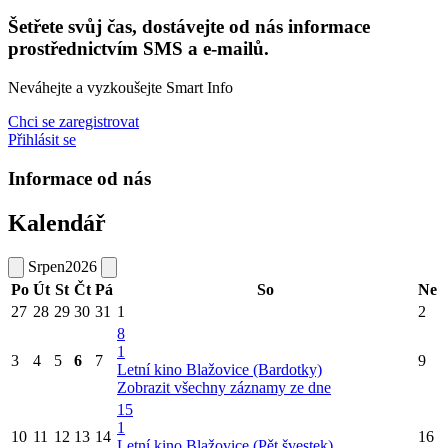
Šetřete svůj čas, dostávejte od nás informace
prostřednictvím SMS a e-mailů.
Neváhejte a vyzkoušejte Smart Info
Chci se zaregistrovat
Přihlásit se
Informace od nás
Kalendář
Srpen
2026
Po
Út
St
Čt
Pá
So
Ne
27
28
29
30
31
1
2
8
1
3
4
5
6
7
9
Letní kino Blažovice (Bardotky)
Zobrazit všechny záznamy ze dne
15
1
10
11
12
13
14
16
Letní kino Blažovice (Pět švestek)