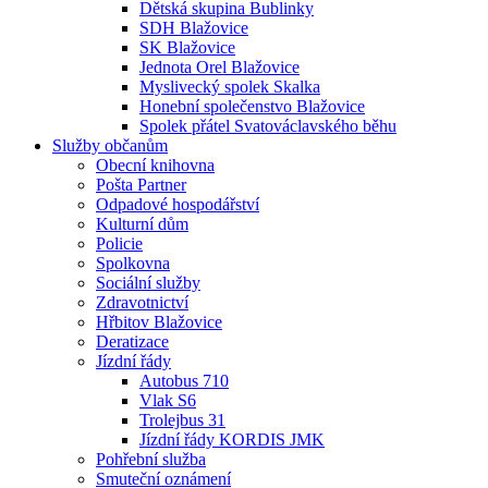
Dětská skupina Bublinky
SDH Blažovice
SK Blažovice
Jednota Orel Blažovice
Myslivecký spolek Skalka
Honební společenstvo Blažovice
Spolek přátel Svatováclavského běhu
Služby občanům
Obecní knihovna
Pošta Partner
Odpadové hospodářství
Kulturní dům
Policie
Spolkovna
Sociální služby
Zdravotnictví
Hřbitov Blažovice
Deratizace
Jízdní řády
Autobus 710
Vlak S6
Trolejbus 31
Jízdní řády KORDIS JMK
Pohřební služba
Smuteční oznámení