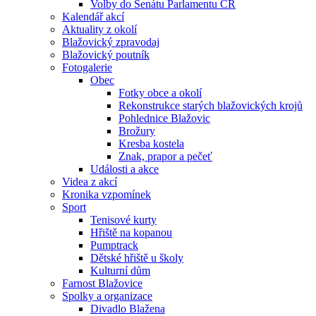
Volby do Senátu Parlamentu ČR
Kalendář akcí
Aktuality z okolí
Blažovický zpravodaj
Blažovický poutník
Fotogalerie
Obec
Fotky obce a okolí
Rekonstrukce starých blažovických krojů
Pohlednice Blažovic
Brožury
Kresba kostela
Znak, prapor a pečeť
Události a akce
Videa z akcí
Kronika vzpomínek
Sport
Tenisové kurty
Hřiště na kopanou
Pumptrack
Dětské hřiště u školy
Kulturní dům
Farnost Blažovice
Spolky a organizace
Divadlo Blažena