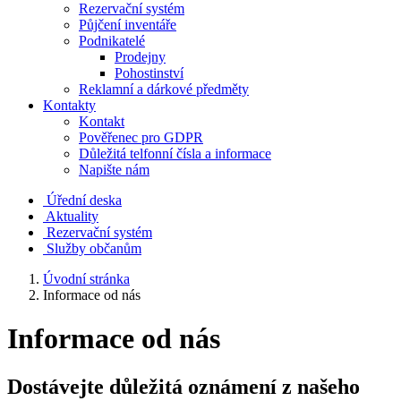
Rezervační systém
Půjčení inventáře
Podnikatelé
Prodejny
Pohostinství
Reklamní a dárkové předměty
Kontakty
Kontakt
Pověřenec pro GDPR
Důležitá telfonní čísla a informace
Napište nám
Úřední deska
Aktuality
Rezervační systém
Služby občanům
Úvodní stránka
Informace od nás
Informace od nás
Dostávejte důležitá oznámení z našeho