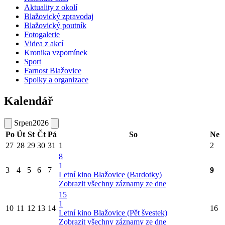
Aktuality z okolí
Blažovický zpravodaj
Blažovický poutník
Fotogalerie
Videa z akcí
Kronika vzpomínek
Sport
Farnost Blažovice
Spolky a organizace
Kalendář
Srpen
2026
Po
Út
St
Čt
Pá
So
Ne
27
28
29
30
31
1
2
8
1
3
4
5
6
7
9
Letní kino Blažovice (Bardotky)
Zobrazit všechny záznamy ze dne
15
1
10
11
12
13
14
16
Letní kino Blažovice (Pět švestek)
Zobrazit všechny záznamy ze dne