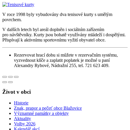
V roce 1998 byly vybudovány dva tenisové kurty s umělým
povrchem.
V dalších letech byl areál doplněn i sociálním zařízením
pro návštěvníky. Kurty jsou bohatě využívány mládeží i dospělými.
Přispívají k aktivnímu sportovnímu vyžití obyvatel obce.
Rezervovat hrací dobu si můžete v rezervačním systému,
vyzvednout klíče a zaplatit poplatek je možné u paní
Alexandry Rybové, Nádražní 255, tel. 721 623 409.
Život v obci
Historie
Znak, prapor a pečeť obce Blažovice
Významné památky a objekty
Aktuality
Volby 2026
Kalendář akcí