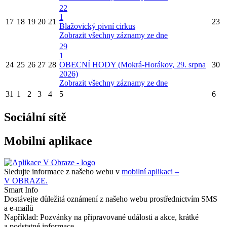
22
1
17
18
19
20
21
23
Blažovický pivní cirkus
Zobrazit všechny záznamy ze dne
29
1
24
25
26
27
28
OBECNÍ HODY (Mokrá-Horákov, 29. srpna
30
2026)
Zobrazit všechny záznamy ze dne
31
1
2
3
4
5
6
Sociální sítě
Mobilní aplikace
Sledujte informace z našeho webu v
mobilní aplikaci –
V OBRAZE.
Smart Info
Dostávejte důležitá oznámení z našeho webu prostřednictvím SMS
a e-mailů
Například: Pozvánky na připravované události a akce, krátké
a podstatné informace...