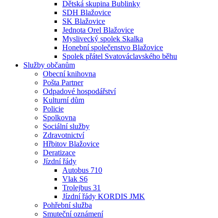
Dětská skupina Bublinky
SDH Blažovice
SK Blažovice
Jednota Orel Blažovice
Myslivecký spolek Skalka
Honební společenstvo Blažovice
Spolek přátel Svatováclavského běhu
Služby občanům
Obecní knihovna
Pošta Partner
Odpadové hospodářství
Kulturní dům
Policie
Spolkovna
Sociální služby
Zdravotnictví
Hřbitov Blažovice
Deratizace
Jízdní řády
Autobus 710
Vlak S6
Trolejbus 31
Jízdní řády KORDIS JMK
Pohřební služba
Smuteční oznámení