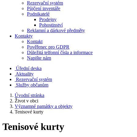
Rezervační systém
Půjčení inventáře
Podnikatelé
Prodejny
Pohostinství
Reklamní a dárkové předměty
Kontakty
Kontakt
Pověřenec pro GDPR
Důležitá telfonní čísla a informace
Napište nám
Úřední deska
Aktuality
Rezervační systém
Služby občanům
Úvodní stránka
Život v obci
Významné památky a objekty
Tenisové kurty
Tenisové kurty