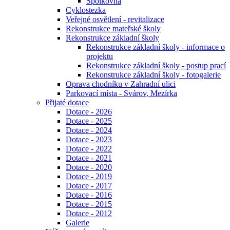
Spolkovna
Cyklostezka
Veřejné osvětlení - revitalizace
Rekonstrukce mateřské školy
Rekonstrukce základní školy
Rekonstrukce základní školy - informace o
projektu
Rekonstrukce základní školy - postup prací
Rekonstrukce základní školy - fotogalerie
Oprava chodníku v Zahradní ulici
Parkovací místa - Svárov, Mezírka
Přijaté dotace
Dotace - 2026
Dotace - 2025
Dotace - 2024
Dotace - 2023
Dotace - 2022
Dotace - 2021
Dotace - 2020
Dotace - 2019
Dotace - 2017
Dotace - 2016
Dotace - 2015
Dotace - 2012
Galerie