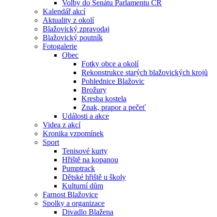
Volby do Senátu Parlamentu ČR
Kalendář akcí
Aktuality z okolí
Blažovický zpravodaj
Blažovický poutník
Fotogalerie
Obec
Fotky obce a okolí
Rekonstrukce starých blažovických krojů
Pohlednice Blažovic
Brožury
Kresba kostela
Znak, prapor a pečeť
Události a akce
Videa z akcí
Kronika vzpomínek
Sport
Tenisové kurty
Hřiště na kopanou
Pumptrack
Dětské hřiště u školy
Kulturní dům
Farnost Blažovice
Spolky a organizace
Divadlo Blažena