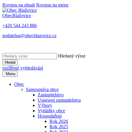
Rovnou na obsah
Rovnou na menu
Obec
Blažovice
+420 544 243 886
podatelna@obecblazovice.cz
Hledaný výraz
Hledat
rozšířené vyhledávání
Menu
Obec
Samospráva obce
Zastupitelstvo
Usnesení zastupitelstva
Výbory
Vyhlášky obce
Hospodaření
Rok 2026
Rok 2025
Rok 2024