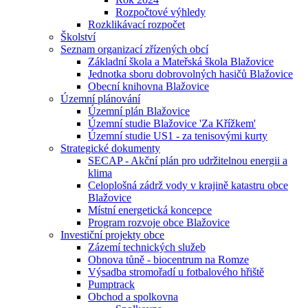
Rozpočtové výhledy
Rozklikávací rozpočet
Školství
Seznam organizací zřízených obcí
Základní škola a Mateřská škola Blažovice
Jednotka sboru dobrovolných hasičů Blažovice
Obecní knihovna Blažovice
Územní plánování
Územní plán Blažovice
Územní studie Blažovice 'Za Křížkem'
Územní studie US1 - za tenisovými kurty
Strategické dokumenty
SECAP - Akční plán pro udržitelnou energii a
klima
Celoplošná zádrž vody v krajině katastru obce
Blažovice
Místní energetická koncepce
Program rozvoje obce Blažovice
Investiční projekty obce
Zázemí technických služeb
Obnova tůně - biocentrum na Romze
Výsadba stromořadí u fotbalového hřiště
Pumptrack
Obchod a spolkovna