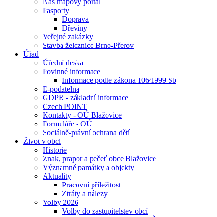
Náš mapový portál
Pasporty
Doprava
Dřeviny
Veřejné zakázky
Stavba železnice Brno-Přerov
Úřad
Úřední deska
Povinné informace
Informace podle zákona 106⁄1999 Sb
E-podatelna
GDPR - základní informace
Czech POINT
Kontakty - OÚ Blažovice
Formuláře - OÚ
Sociálně-právní ochrana dětí
Život v obci
Historie
Znak, prapor a pečeť obce Blažovice
Významné památky a objekty
Aktuality
Pracovní příležitost
Ztráty a nálezy
Volby 2026
Volby do zastupitelstev obcí