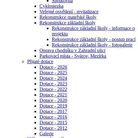
Spolkovna
Cyklostezka
Veřejné osvětlení - revitalizace
Rekonstrukce mateřské školy
Rekonstrukce základní školy
Rekonstrukce základní školy - informace o
projektu
Rekonstrukce základní školy - postup prací
Rekonstrukce základní školy - fotogalerie
Oprava chodníku v Zahradní ulici
Parkovací místa - Svárov, Mezírka
Přijaté dotace
Dotace - 2026
Dotace - 2025
Dotace - 2024
Dotace - 2023
Dotace - 2022
Dotace - 2021
Dotace - 2020
Dotace - 2019
Dotace - 2017
Dotace - 2016
Dotace - 2015
Dotace - 2012
Galerie