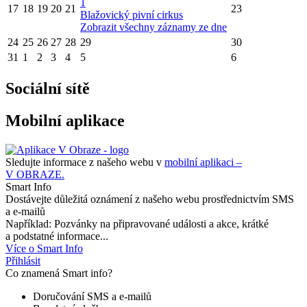
1
17
18
19
20
21
23
Blažovický pivní cirkus
Zobrazit všechny záznamy ze dne
24
25
26
27
28
29
30
31
1
2
3
4
5
6
Sociální sítě
Mobilní aplikace
Sledujte informace z našeho webu v
mobilní aplikaci –
V OBRAZE.
Smart Info
Dostávejte důležitá oznámení z našeho webu prostřednictvím SMS
a e-mailů
Například: Pozvánky na připravované události a akce, krátké
a podstatné informace...
Více o Smart Info
Přihlásit
Co znamená Smart info?
Doručování SMS a e-mailů