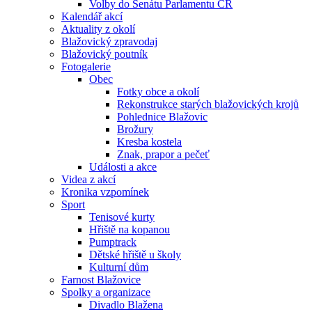
Volby do Senátu Parlamentu ČR
Kalendář akcí
Aktuality z okolí
Blažovický zpravodaj
Blažovický poutník
Fotogalerie
Obec
Fotky obce a okolí
Rekonstrukce starých blažovických krojů
Pohlednice Blažovic
Brožury
Kresba kostela
Znak, prapor a pečeť
Události a akce
Videa z akcí
Kronika vzpomínek
Sport
Tenisové kurty
Hřiště na kopanou
Pumptrack
Dětské hřiště u školy
Kulturní dům
Farnost Blažovice
Spolky a organizace
Divadlo Blažena