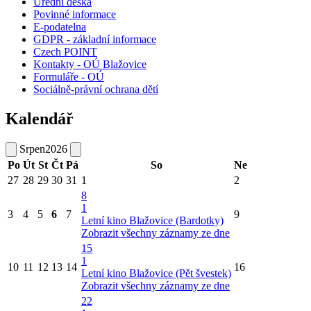
Úřední deska
Povinné informace
E-podatelna
GDPR - základní informace
Czech POINT
Kontakty - OÚ Blažovice
Formuláře - OÚ
Sociálně-právní ochrana dětí
Kalendář
Srpen
2026
Po
Út
St
Čt
Pá
So
Ne
27
28
29
30
31
1
2
8
1
3
4
5
6
7
9
Letní kino Blažovice (Bardotky)
Zobrazit všechny záznamy ze dne
15
1
10
11
12
13
14
16
Letní kino Blažovice (Pět švestek)
Zobrazit všechny záznamy ze dne
22