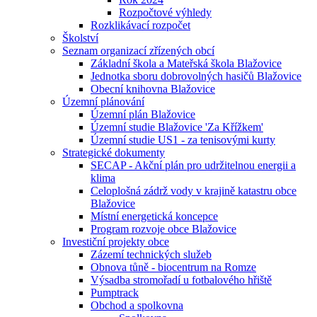
Rozpočtové výhledy
Rozklikávací rozpočet
Školství
Seznam organizací zřízených obcí
Základní škola a Mateřská škola Blažovice
Jednotka sboru dobrovolných hasičů Blažovice
Obecní knihovna Blažovice
Územní plánování
Územní plán Blažovice
Územní studie Blažovice 'Za Křížkem'
Územní studie US1 - za tenisovými kurty
Strategické dokumenty
SECAP - Akční plán pro udržitelnou energii a
klima
Celoplošná zádrž vody v krajině katastru obce
Blažovice
Místní energetická koncepce
Program rozvoje obce Blažovice
Investiční projekty obce
Zázemí technických služeb
Obnova tůně - biocentrum na Romze
Výsadba stromořadí u fotbalového hřiště
Pumptrack
Obchod a spolkovna