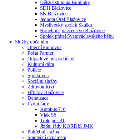
Dětská skupina Bublinky
SDH Blažovice
SK Blažovice
Jednota Orel Blažovice
Myslivecký spolek Skalka
Honební společenstvo Blažovice
Spolek přátel Svatováclavského běhu
Služby občanům
Obecní knihovna
Pošta Partner
Odpadové hospodářství
Kulturní dům
Policie
Spolkovna
Sociální služby
Zdravotnictví
Hřbitov Blažovice
Deratizace
Jízdní řády
Autobus 710
Vlak S6
Trolejbus 31
Jízdní řády KORDIS JMK
Pohřební služba
Smuteční oznámení