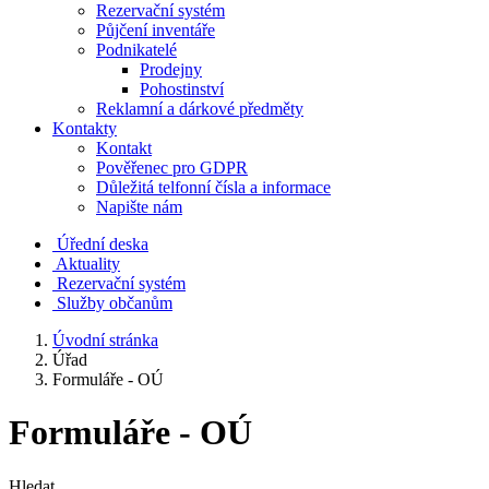
Rezervační systém
Půjčení inventáře
Podnikatelé
Prodejny
Pohostinství
Reklamní a dárkové předměty
Kontakty
Kontakt
Pověřenec pro GDPR
Důležitá telfonní čísla a informace
Napište nám
Úřední deska
Aktuality
Rezervační systém
Služby občanům
Úvodní stránka
Úřad
Formuláře - OÚ
Formuláře - OÚ
Hledat