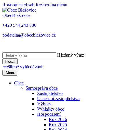
Rovnou na obsah
Rovnou na menu
Obec
Blažovice
+420 544 243 886
podatelna@obecblazovice.cz
Hledaný výraz
Hledat
rozšířené vyhledávání
Menu
Obec
Samospráva obce
Zastupitelstvo
Usnesení zastupitelstva
Výbory
Vyhlášky obce
Hospodaření
Rok 2026
Rok 2025
Rok 2024