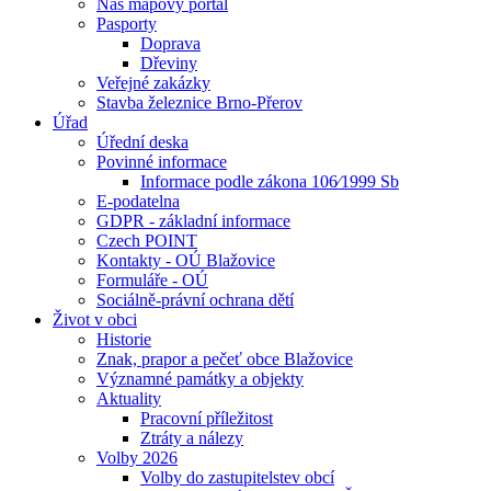
Náš mapový portál
Pasporty
Doprava
Dřeviny
Veřejné zakázky
Stavba železnice Brno-Přerov
Úřad
Úřední deska
Povinné informace
Informace podle zákona 106⁄1999 Sb
E-podatelna
GDPR - základní informace
Czech POINT
Kontakty - OÚ Blažovice
Formuláře - OÚ
Sociálně-právní ochrana dětí
Život v obci
Historie
Znak, prapor a pečeť obce Blažovice
Významné památky a objekty
Aktuality
Pracovní příležitost
Ztráty a nálezy
Volby 2026
Volby do zastupitelstev obcí