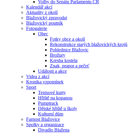
Volby do Senátu Parlamentu ČR
Kalendář akcí
Aktuality z okolí
Blažovický zpravodaj
Blažovický poutník
Fotogalerie
Obec
Fotky obce a okolí
Rekonstrukce starých blažovických krojů
Pohlednice Blažovic
Brožury
Kresba kostela
Znak, prapor a pečeť
Události a akce
Videa z akcí
Kronika vzpomínek
Sport
Tenisové kurty
Hřiště na kopanou
Pumptrack
Dětské hřiště u školy
Kulturní dům
Farnost Blažovice
Spolky a organizace
Divadlo Blažena