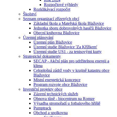
Rozpočtové výhledy
Rozklikávací rozpočet
Školství
Seznam organizací zřízených obcí
Základní škola a Mateřská škola Blažovice
Jednotka sboru dobrovolných hasičů Blažovice
Obecní knihovna Blažovice
Územní plánování
Územní plán Blažovice
Územní studie Blažovice 'Za Křížkem'
Územní studie US1 - za tenisovými kurty
Strategické dokumenty
SECAP - Akční plán pro udržitelnou energii a
klima
Celoplošná zádrž vody v krajině katastru obce
Blažovice
Místní energetická koncepce
Program rozvoje obce Blažovice
Investiční projekty obce
Zázemí technických služeb
Obnova tůně - biocentrum na Romze
Výsadba stromořadí u fotbalového hřiště
Pumptrack
Obchod a spolkovna