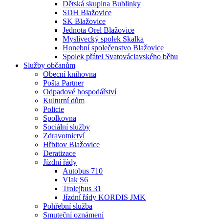
Dětská skupina Bublinky
SDH Blažovice
SK Blažovice
Jednota Orel Blažovice
Myslivecký spolek Skalka
Honební společenstvo Blažovice
Spolek přátel Svatováclavského běhu
Služby občanům
Obecní knihovna
Pošta Partner
Odpadové hospodářství
Kulturní dům
Policie
Spolkovna
Sociální služby
Zdravotnictví
Hřbitov Blažovice
Deratizace
Jízdní řády
Autobus 710
Vlak S6
Trolejbus 31
Jízdní řády KORDIS JMK
Pohřební služba
Smuteční oznámení