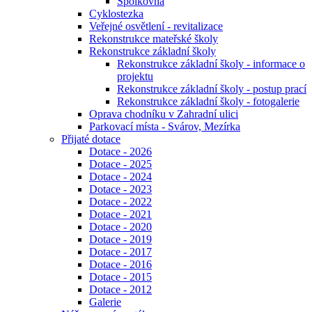
Spolkovna
Cyklostezka
Veřejné osvětlení - revitalizace
Rekonstrukce mateřské školy
Rekonstrukce základní školy
Rekonstrukce základní školy - informace o
projektu
Rekonstrukce základní školy - postup prací
Rekonstrukce základní školy - fotogalerie
Oprava chodníku v Zahradní ulici
Parkovací místa - Svárov, Mezírka
Přijaté dotace
Dotace - 2026
Dotace - 2025
Dotace - 2024
Dotace - 2023
Dotace - 2022
Dotace - 2021
Dotace - 2020
Dotace - 2019
Dotace - 2017
Dotace - 2016
Dotace - 2015
Dotace - 2012
Galerie