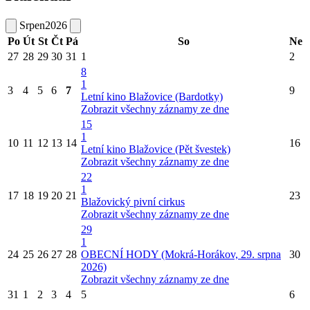
Srpen
2026
Po
Út
St
Čt
Pá
So
Ne
27
28
29
30
31
1
2
8
1
3
4
5
6
7
9
Letní kino Blažovice (Bardotky)
Zobrazit všechny záznamy ze dne
15
1
10
11
12
13
14
16
Letní kino Blažovice (Pět švestek)
Zobrazit všechny záznamy ze dne
22
1
17
18
19
20
21
23
Blažovický pivní cirkus
Zobrazit všechny záznamy ze dne
29
1
24
25
26
27
28
OBECNÍ HODY (Mokrá-Horákov, 29. srpna
30
2026)
Zobrazit všechny záznamy ze dne
31
1
2
3
4
5
6