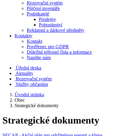
Rezervační systém
Půjčení inventáře
Podnikatelé
Prodejny
Pohostinství
Reklamní a dárkové předměty
Kontakty
Kontakt
Pověřenec pro GDPR
Důležitá telfonní čísla a informace
Napište nám
Úřední deska
Aktuality
Rezervační systém
Služby občanům
Úvodní stránka
Obec
Strategické dokumenty
Strategické dokumenty
SECAP - Akční plán pro udržitelnou energii a klima