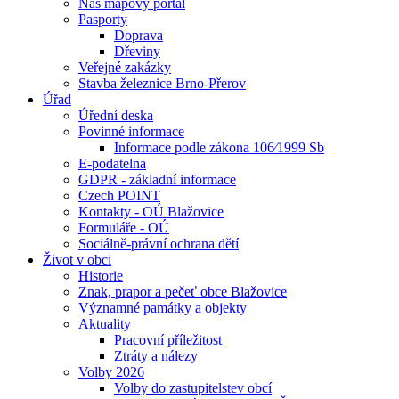
Náš mapový portál
Pasporty
Doprava
Dřeviny
Veřejné zakázky
Stavba železnice Brno-Přerov
Úřad
Úřední deska
Povinné informace
Informace podle zákona 106⁄1999 Sb
E-podatelna
GDPR - základní informace
Czech POINT
Kontakty - OÚ Blažovice
Formuláře - OÚ
Sociálně-právní ochrana dětí
Život v obci
Historie
Znak, prapor a pečeť obce Blažovice
Významné památky a objekty
Aktuality
Pracovní příležitost
Ztráty a nálezy
Volby 2026
Volby do zastupitelstev obcí