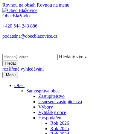
Rovnou na obsah
Rovnou na menu
Obec
Blažovice
+420 544 243 886
podatelna@obecblazovice.cz
Hledaný výraz
Hledat
rozšířené vyhledávání
Menu
Obec
Samospráva obce
Zastupitelstvo
Usnesení zastupitelstva
Výbory
Vyhlášky obce
Hospodaření
Rok 2026
Rok 2025
Rok 2024