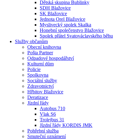
Dětská skupina Bublinky
SDH Blažovice
SK Blažovice
Jednota Orel Blažovice
Myslivecký spolek Skalka
Honební společenstvo Blažovice
Spolek přátel Svatováclavského běhu
Služby občanům
Obecní knihovna
Pošta Partner
Odpadové hospodářství
Kulturní dům
Policie
Spolkovna
Sociální služby
Zdravotnictví
Hřbitov Blažovice
Deratizace
Jízdní řády
Autobus 710
Vlak S6
Trolejbus 31
Jízdní řády KORDIS JMK
Pohřební služba
Smuteční oznámení