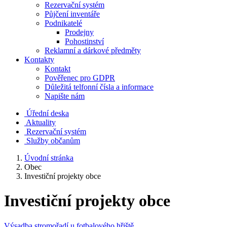
Rezervační systém
Půjčení inventáře
Podnikatelé
Prodejny
Pohostinství
Reklamní a dárkové předměty
Kontakty
Kontakt
Pověřenec pro GDPR
Důležitá telfonní čísla a informace
Napište nám
Úřední deska
Aktuality
Rezervační systém
Služby občanům
Úvodní stránka
Obec
Investiční projekty obce
Investiční projekty obce
Výsadba stromořadí u fotbalového hřiště