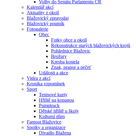
Volby do Senátu Parlamentu ČR
Kalendář akcí
Aktuality z okolí
Blažovický zpravodaj
Blažovický poutník
Fotogalerie
Obec
Fotky obce a okolí
Rekonstrukce starých blažovických krojů
Pohlednice Blažovic
Brožury
Kresba kostela
Znak, prapor a pečeť
Události a akce
Videa z akcí
Kronika vzpomínek
Sport
Tenisové kurty
Hřiště na kopanou
Pumptrack
Dětské hřiště u školy
Kulturní dům
Farnost Blažovice
Spolky a organizace
Divadlo Blažena