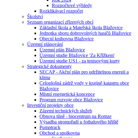
Rozpočtové výhledy
Rozklikávací rozpočet
Školství
Seznam organizací zřízených obcí
Základní škola a Mateřská škola Blažovice
Jednotka sboru dobrovolných hasičů Blažovice
Obecní knihovna Blažovice
Územní plánování
Územní plán Blažovice
Územní studie Blažovice 'Za Křížkem'
Územní studie US1 - za tenisovými kurty
Strategické dokumenty
SECAP - Akční plán pro udržitelnou energii a
klima
Celoplošná zádrž vody v krajině katastru obce
Blažovice
Místní energetická koncepce
Program rozvoje obce Blažovice
Investiční projekty obce
Zázemí technických služeb
Obnova tůně - biocentrum na Romze
Výsadba stromořadí u fotbalového hřiště
Pumptrack
Obchod a spolkovna