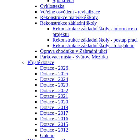
Spolkovna
Cyklostezka
Veřejné osvětlení - revitalizace
Rekonstrukce mateřské školy
Rekonstrukce základní školy
Rekonstrukce základní školy - informace o
projektu
Rekonstrukce základní školy - postup prací
Rekonstrukce základní školy - fotogalerie
Oprava chodníku v Zahradní ulici
Parkovací místa - Svárov, Mezírka
Přijaté dotace
Dotace - 2026
Dotace - 2025
Dotace - 2024
Dotace - 2023
Dotace - 2022
Dotace - 2021
Dotace - 2020
Dotace - 2019
Dotace - 2017
Dotace - 2016
Dotace - 2015
Dotace - 2012
Galerie