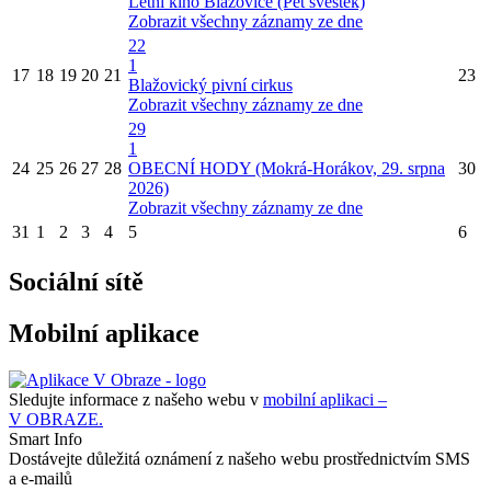
Letní kino Blažovice (Pět švestek)
Zobrazit všechny záznamy ze dne
22
1
17
18
19
20
21
23
Blažovický pivní cirkus
Zobrazit všechny záznamy ze dne
29
1
24
25
26
27
28
OBECNÍ HODY (Mokrá-Horákov, 29. srpna
30
2026)
Zobrazit všechny záznamy ze dne
31
1
2
3
4
5
6
Sociální sítě
Mobilní aplikace
Sledujte informace z našeho webu v
mobilní aplikaci –
V OBRAZE.
Smart Info
Dostávejte důležitá oznámení z našeho webu prostřednictvím SMS
a e-mailů