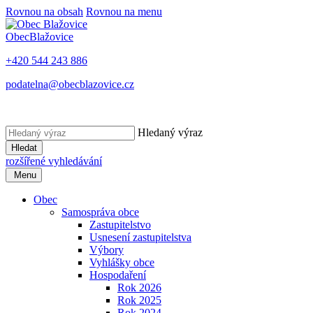
Rovnou na obsah
Rovnou na menu
Obec
Blažovice
+420 544 243 886
podatelna@obecblazovice.cz
Hledaný výraz
Hledat
rozšířené vyhledávání
Menu
Obec
Samospráva obce
Zastupitelstvo
Usnesení zastupitelstva
Výbory
Vyhlášky obce
Hospodaření
Rok 2026
Rok 2025
Rok 2024