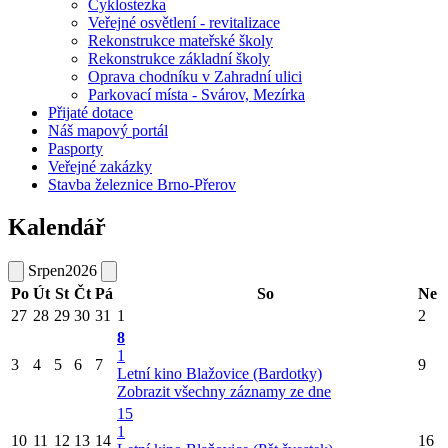
Cyklostezka
Veřejné osvětlení - revitalizace
Rekonstrukce mateřské školy
Rekonstrukce základní školy
Oprava chodníku v Zahradní ulici
Parkovací místa - Svárov, Mezírka
Přijaté dotace
Náš mapový portál
Pasporty
Veřejné zakázky
Stavba železnice Brno-Přerov
Kalendář
Srpen
2026
Po
Út
St
Čt
Pá
So
Ne
27
28
29
30
31
1
2
8
1
3
4
5
6
7
9
Letní kino Blažovice (Bardotky)
Zobrazit všechny záznamy ze dne
15
1
10
11
12
13
14
16