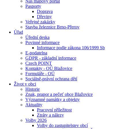
Náš mapový portál
Pasporty
Doprava
Dřeviny
Veřejné zakázky
Stavba železnice Brno-Přerov
Úřad
Úřední deska
Povinné informace
Informace podle zákona 106⁄1999 Sb
E-podatelna
GDPR - základní informace
Czech POINT
Kontakty - OÚ Blažovice
Formuláře - OÚ
Sociálně-právní ochrana dětí
Život v obci
Historie
Znak, prapor a pečeť obce Blažovice
Významné památky a objekty
Aktuality
Pracovní příležitost
Ztráty a nálezy
Volby 2026
Volby do zastupitelstev obcí