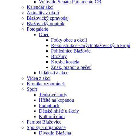
Volby do Senátu Parlamentu ČR
Kalendář akcí
Aktuality z okolí
Blažovický zpravodaj
Blažovický poutník
Fotogalerie
Obec
Fotky obce a okolí
Rekonstrukce starých blažovických krojů
Pohlednice Blažovic
Brožury
Kresba kostela
Znak, prapor a pečeť
Události a akce
Videa z akcí
Kronika vzpomínek
Sport
Tenisové kurty
Hřiště na kopanou
Pumptrack
Dětské hřiště u školy
Kulturní dům
Farnost Blažovice
Spolky a organizace
Divadlo Blažena