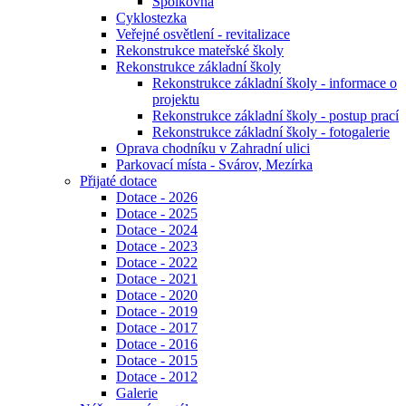
Spolkovna
Cyklostezka
Veřejné osvětlení - revitalizace
Rekonstrukce mateřské školy
Rekonstrukce základní školy
Rekonstrukce základní školy - informace o
projektu
Rekonstrukce základní školy - postup prací
Rekonstrukce základní školy - fotogalerie
Oprava chodníku v Zahradní ulici
Parkovací místa - Svárov, Mezírka
Přijaté dotace
Dotace - 2026
Dotace - 2025
Dotace - 2024
Dotace - 2023
Dotace - 2022
Dotace - 2021
Dotace - 2020
Dotace - 2019
Dotace - 2017
Dotace - 2016
Dotace - 2015
Dotace - 2012
Galerie