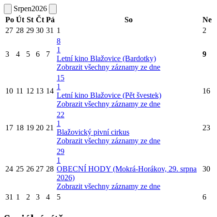
Srpen
2026
Po
Út
St
Čt
Pá
So
Ne
27
28
29
30
31
1
2
8
1
3
4
5
6
7
9
Letní kino Blažovice (Bardotky)
Zobrazit všechny záznamy ze dne
15
1
10
11
12
13
14
16
Letní kino Blažovice (Pět švestek)
Zobrazit všechny záznamy ze dne
22
1
17
18
19
20
21
23
Blažovický pivní cirkus
Zobrazit všechny záznamy ze dne
29
1
24
25
26
27
28
OBECNÍ HODY (Mokrá-Horákov, 29. srpna
30
2026)
Zobrazit všechny záznamy ze dne
31
1
2
3
4
5
6