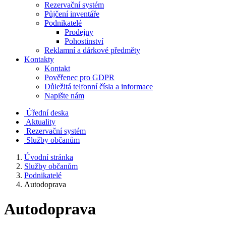
Rezervační systém
Půjčení inventáře
Podnikatelé
Prodejny
Pohostinství
Reklamní a dárkové předměty
Kontakty
Kontakt
Pověřenec pro GDPR
Důležitá telfonní čísla a informace
Napište nám
Úřední deska
Aktuality
Rezervační systém
Služby občanům
Úvodní stránka
Služby občanům
Podnikatelé
Autodoprava
Autodoprava