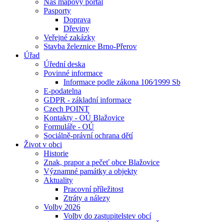
Náš mapový portál
Pasporty
Doprava
Dřeviny
Veřejné zakázky
Stavba železnice Brno-Přerov
Úřad
Úřední deska
Povinné informace
Informace podle zákona 106⁄1999 Sb
E-podatelna
GDPR - základní informace
Czech POINT
Kontakty - OÚ Blažovice
Formuláře - OÚ
Sociálně-právní ochrana dětí
Život v obci
Historie
Znak, prapor a pečeť obce Blažovice
Významné památky a objekty
Aktuality
Pracovní příležitost
Ztráty a nálezy
Volby 2026
Volby do zastupitelstev obcí