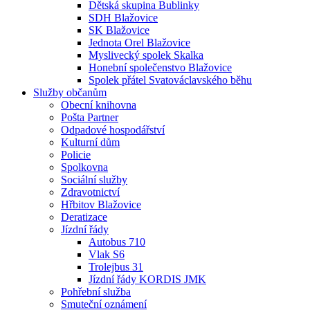
Dětská skupina Bublinky
SDH Blažovice
SK Blažovice
Jednota Orel Blažovice
Myslivecký spolek Skalka
Honební společenstvo Blažovice
Spolek přátel Svatováclavského běhu
Služby občanům
Obecní knihovna
Pošta Partner
Odpadové hospodářství
Kulturní dům
Policie
Spolkovna
Sociální služby
Zdravotnictví
Hřbitov Blažovice
Deratizace
Jízdní řády
Autobus 710
Vlak S6
Trolejbus 31
Jízdní řády KORDIS JMK
Pohřební služba
Smuteční oznámení