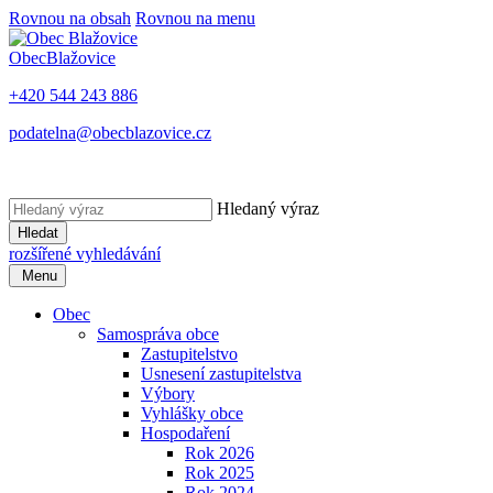
Rovnou na obsah
Rovnou na menu
Obec
Blažovice
+420 544 243 886
podatelna@obecblazovice.cz
Hledaný výraz
Hledat
rozšířené vyhledávání
Menu
Obec
Samospráva obce
Zastupitelstvo
Usnesení zastupitelstva
Výbory
Vyhlášky obce
Hospodaření
Rok 2026
Rok 2025
Rok 2024