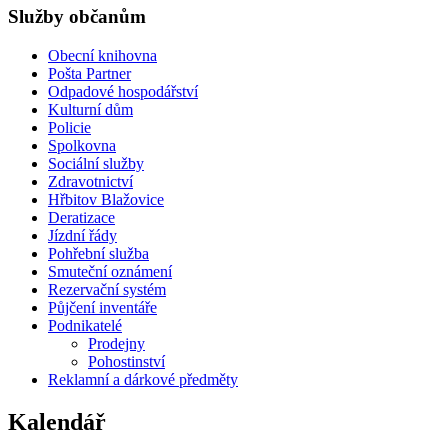
Služby občanům
Obecní knihovna
Pošta Partner
Odpadové hospodářství
Kulturní dům
Policie
Spolkovna
Sociální služby
Zdravotnictví
Hřbitov Blažovice
Deratizace
Jízdní řády
Pohřební služba
Smuteční oznámení
Rezervační systém
Půjčení inventáře
Podnikatelé
Prodejny
Pohostinství
Reklamní a dárkové předměty
Kalendář