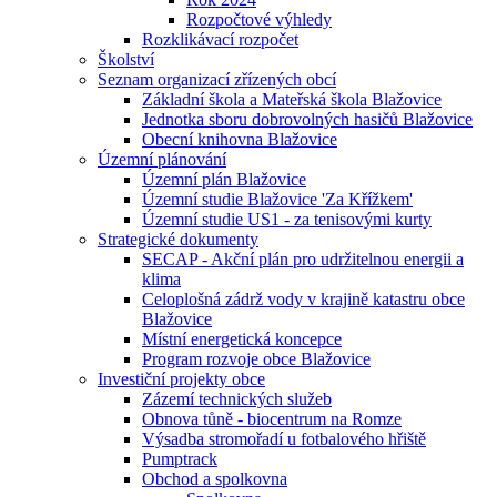
Rozpočtové výhledy
Rozklikávací rozpočet
Školství
Seznam organizací zřízených obcí
Základní škola a Mateřská škola Blažovice
Jednotka sboru dobrovolných hasičů Blažovice
Obecní knihovna Blažovice
Územní plánování
Územní plán Blažovice
Územní studie Blažovice 'Za Křížkem'
Územní studie US1 - za tenisovými kurty
Strategické dokumenty
SECAP - Akční plán pro udržitelnou energii a
klima
Celoplošná zádrž vody v krajině katastru obce
Blažovice
Místní energetická koncepce
Program rozvoje obce Blažovice
Investiční projekty obce
Zázemí technických služeb
Obnova tůně - biocentrum na Romze
Výsadba stromořadí u fotbalového hřiště
Pumptrack
Obchod a spolkovna