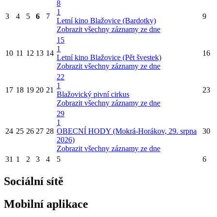
8
1
3
4
5
6
7
9
Letní kino Blažovice (Bardotky)
Zobrazit všechny záznamy ze dne
15
1
10
11
12
13
14
16
Letní kino Blažovice (Pět švestek)
Zobrazit všechny záznamy ze dne
22
1
17
18
19
20
21
23
Blažovický pivní cirkus
Zobrazit všechny záznamy ze dne
29
1
24
25
26
27
28
OBECNÍ HODY (Mokrá-Horákov, 29. srpna
30
2026)
Zobrazit všechny záznamy ze dne
31
1
2
3
4
5
6
Sociální sítě
Mobilní aplikace