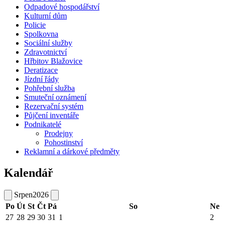
Odpadové hospodářství
Kulturní dům
Policie
Spolkovna
Sociální služby
Zdravotnictví
Hřbitov Blažovice
Deratizace
Jízdní řády
Pohřební služba
Smuteční oznámení
Rezervační systém
Půjčení inventáře
Podnikatelé
Prodejny
Pohostinství
Reklamní a dárkové předměty
Kalendář
Srpen
2026
Po
Út
St
Čt
Pá
So
Ne
27
28
29
30
31
1
2