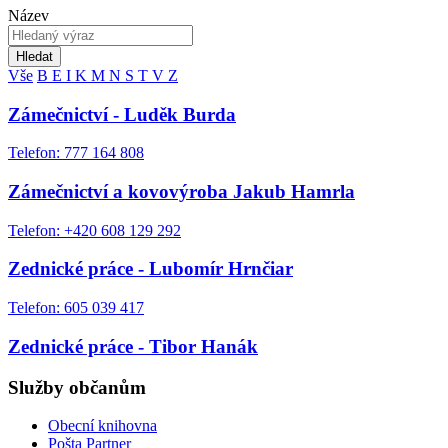
Název
Hledat
Vše
B
E
I
K
M
N
S
T
V
Z
Zámečnictví - Luděk Burda
Telefon: 777 164 808
Zámečnictví a kovovýroba Jakub Hamrla
Telefon: +420 608 129 292
Zednické práce - Lubomír Hrnčiar
Telefon: 605 039 417
Zednické práce - Tibor Hanák
Služby občanům
Obecní knihovna
Pošta Partner