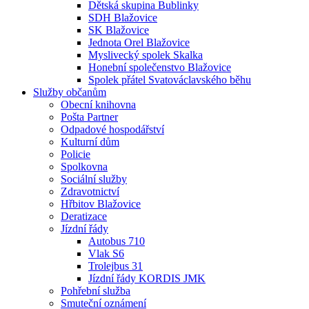
Dětská skupina Bublinky
SDH Blažovice
SK Blažovice
Jednota Orel Blažovice
Myslivecký spolek Skalka
Honební společenstvo Blažovice
Spolek přátel Svatováclavského běhu
Služby občanům
Obecní knihovna
Pošta Partner
Odpadové hospodářství
Kulturní dům
Policie
Spolkovna
Sociální služby
Zdravotnictví
Hřbitov Blažovice
Deratizace
Jízdní řády
Autobus 710
Vlak S6
Trolejbus 31
Jízdní řády KORDIS JMK
Pohřební služba
Smuteční oznámení