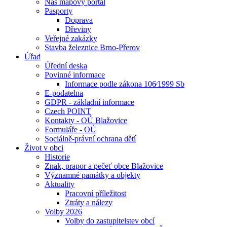
Náš mapový portál
Pasporty
Doprava
Dřeviny
Veřejné zakázky
Stavba železnice Brno-Přerov
Úřad
Úřední deska
Povinné informace
Informace podle zákona 106⁄1999 Sb
E-podatelna
GDPR - základní informace
Czech POINT
Kontakty - OÚ Blažovice
Formuláře - OÚ
Sociálně-právní ochrana dětí
Život v obci
Historie
Znak, prapor a pečeť obce Blažovice
Významné památky a objekty
Aktuality
Pracovní příležitost
Ztráty a nálezy
Volby 2026
Volby do zastupitelstev obcí