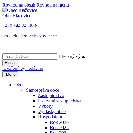
Rovnou na obsah
Rovnou na menu
Obec
Blažovice
+420 544 243 886
podatelna@obecblazovice.cz
Hledaný výraz
Hledat
rozšířené vyhledávání
Menu
Obec
Samospráva obce
Zastupitelstvo
Usnesení zastupitelstva
Výbory
Vyhlášky obce
Hospodaření
Rok 2026
Rok 2025
Rok 2024