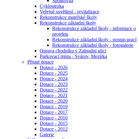
Spolkovna
Cyklostezka
Veřejné osvětlení - revitalizace
Rekonstrukce mateřské školy
Rekonstrukce základní školy
Rekonstrukce základní školy - informace o
projektu
Rekonstrukce základní školy - postup prací
Rekonstrukce základní školy - fotogalerie
Oprava chodníku v Zahradní ulici
Parkovací místa - Svárov, Mezírka
Přijaté dotace
Dotace - 2026
Dotace - 2025
Dotace - 2024
Dotace - 2023
Dotace - 2022
Dotace - 2021
Dotace - 2020
Dotace - 2019
Dotace - 2017
Dotace - 2016
Dotace - 2015
Dotace - 2012
Galerie