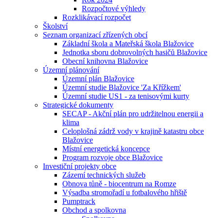
Rozpočtové výhledy
Rozklikávací rozpočet
Školství
Seznam organizací zřízených obcí
Základní škola a Mateřská škola Blažovice
Jednotka sboru dobrovolných hasičů Blažovice
Obecní knihovna Blažovice
Územní plánování
Územní plán Blažovice
Územní studie Blažovice 'Za Křížkem'
Územní studie US1 - za tenisovými kurty
Strategické dokumenty
SECAP - Akční plán pro udržitelnou energii a
klima
Celoplošná zádrž vody v krajině katastru obce
Blažovice
Místní energetická koncepce
Program rozvoje obce Blažovice
Investiční projekty obce
Zázemí technických služeb
Obnova tůně - biocentrum na Romze
Výsadba stromořadí u fotbalového hřiště
Pumptrack
Obchod a spolkovna