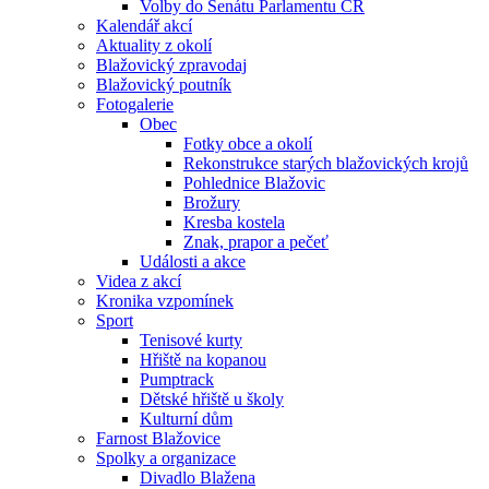
Volby do Senátu Parlamentu ČR
Kalendář akcí
Aktuality z okolí
Blažovický zpravodaj
Blažovický poutník
Fotogalerie
Obec
Fotky obce a okolí
Rekonstrukce starých blažovických krojů
Pohlednice Blažovic
Brožury
Kresba kostela
Znak, prapor a pečeť
Události a akce
Videa z akcí
Kronika vzpomínek
Sport
Tenisové kurty
Hřiště na kopanou
Pumptrack
Dětské hřiště u školy
Kulturní dům
Farnost Blažovice
Spolky a organizace
Divadlo Blažena