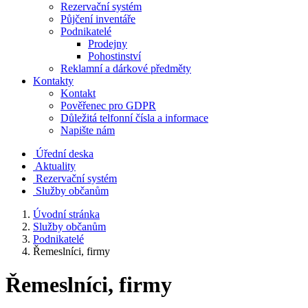
Rezervační systém
Půjčení inventáře
Podnikatelé
Prodejny
Pohostinství
Reklamní a dárkové předměty
Kontakty
Kontakt
Pověřenec pro GDPR
Důležitá telfonní čísla a informace
Napište nám
Úřední deska
Aktuality
Rezervační systém
Služby občanům
Úvodní stránka
Služby občanům
Podnikatelé
Řemeslníci, firmy
Řemeslníci, firmy