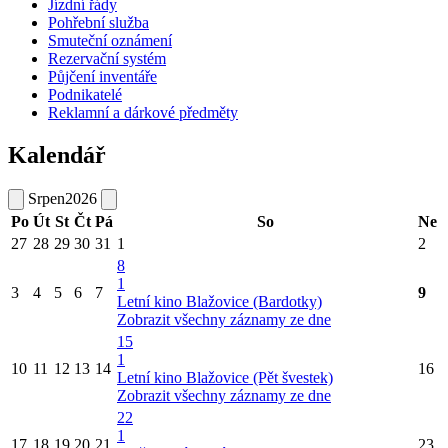
Jízdní řády
Pohřební služba
Smuteční oznámení
Rezervační systém
Půjčení inventáře
Podnikatelé
Reklamní a dárkové předměty
Kalendář
Srpen
2026
Po
Út
St
Čt
Pá
So
Ne
27
28
29
30
31
1
2
8
1
3
4
5
6
7
9
Letní kino Blažovice (Bardotky)
Zobrazit všechny záznamy ze dne
15
1
10
11
12
13
14
16
Letní kino Blažovice (Pět švestek)
Zobrazit všechny záznamy ze dne
22
1
17
18
19
20
21
23