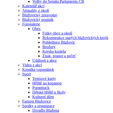
Volby do Senátu Parlamentu ČR
Kalendář akcí
Aktuality z okolí
Blažovický zpravodaj
Blažovický poutník
Fotogalerie
Obec
Fotky obce a okolí
Rekonstrukce starých blažovických krojů
Pohlednice Blažovic
Brožury
Kresba kostela
Znak, prapor a pečeť
Události a akce
Videa z akcí
Kronika vzpomínek
Sport
Tenisové kurty
Hřiště na kopanou
Pumptrack
Dětské hřiště u školy
Kulturní dům
Farnost Blažovice
Spolky a organizace
Divadlo Blažena