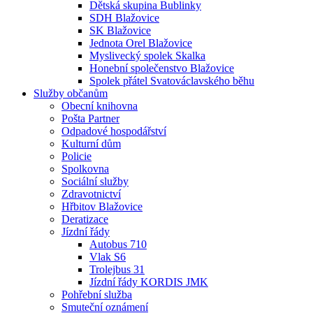
Dětská skupina Bublinky
SDH Blažovice
SK Blažovice
Jednota Orel Blažovice
Myslivecký spolek Skalka
Honební společenstvo Blažovice
Spolek přátel Svatováclavského běhu
Služby občanům
Obecní knihovna
Pošta Partner
Odpadové hospodářství
Kulturní dům
Policie
Spolkovna
Sociální služby
Zdravotnictví
Hřbitov Blažovice
Deratizace
Jízdní řády
Autobus 710
Vlak S6
Trolejbus 31
Jízdní řády KORDIS JMK
Pohřební služba
Smuteční oznámení