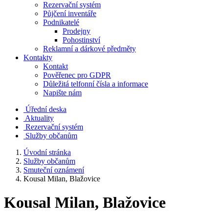
Rezervační systém
Půjčení inventáře
Podnikatelé
Prodejny
Pohostinství
Reklamní a dárkové předměty
Kontakty
Kontakt
Pověřenec pro GDPR
Důležitá telfonní čísla a informace
Napište nám
Úřední deska
Aktuality
Rezervační systém
Služby občanům
Úvodní stránka
Služby občanům
Smuteční oznámení
Kousal Milan, Blažovice
Kousal Milan, Blažovice