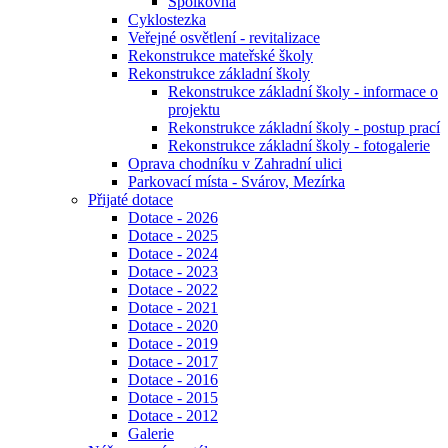
Spolkovna
Cyklostezka
Veřejné osvětlení - revitalizace
Rekonstrukce mateřské školy
Rekonstrukce základní školy
Rekonstrukce základní školy - informace o
projektu
Rekonstrukce základní školy - postup prací
Rekonstrukce základní školy - fotogalerie
Oprava chodníku v Zahradní ulici
Parkovací místa - Svárov, Mezírka
Přijaté dotace
Dotace - 2026
Dotace - 2025
Dotace - 2024
Dotace - 2023
Dotace - 2022
Dotace - 2021
Dotace - 2020
Dotace - 2019
Dotace - 2017
Dotace - 2016
Dotace - 2015
Dotace - 2012
Galerie