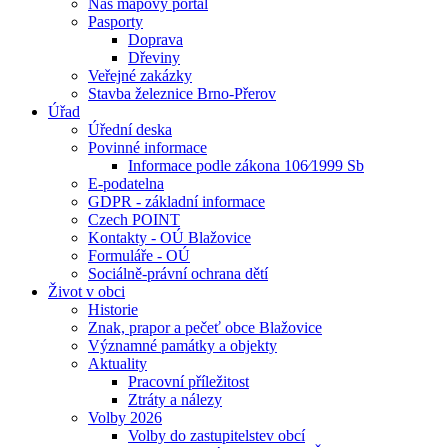
Náš mapový portál
Pasporty
Doprava
Dřeviny
Veřejné zakázky
Stavba železnice Brno-Přerov
Úřad
Úřední deska
Povinné informace
Informace podle zákona 106⁄1999 Sb
E-podatelna
GDPR - základní informace
Czech POINT
Kontakty - OÚ Blažovice
Formuláře - OÚ
Sociálně-právní ochrana dětí
Život v obci
Historie
Znak, prapor a pečeť obce Blažovice
Významné památky a objekty
Aktuality
Pracovní příležitost
Ztráty a nálezy
Volby 2026
Volby do zastupitelstev obcí