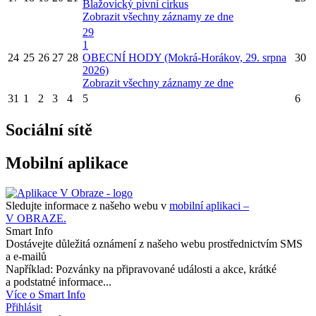
Blažovický pivní cirkus
Zobrazit všechny záznamy ze dne
29
1
24
25
26
27
28
OBECNÍ HODY (Mokrá-Horákov, 29. srpna
30
2026)
Zobrazit všechny záznamy ze dne
31
1
2
3
4
5
6
Sociální sítě
Mobilní aplikace
Sledujte informace z našeho webu v
mobilní aplikaci –
V OBRAZE.
Smart Info
Dostávejte důležitá oznámení z našeho webu prostřednictvím SMS
a e-mailů
Například: Pozvánky na připravované události a akce, krátké
a podstatné informace...
Více o Smart Info
Přihlásit