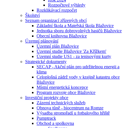
Rozpočtové výhledy
Rozklikávací rozpočet
Školství
Seznam organizací zřízených obcí
Základní škola a Mateřská škola Blažovice
Jednotka sboru dobrovolných hasičů Blažovice
Obecní knihovna Blažovice
Územní plánování
Územní plán Blažovice
Územní studie Blažovice 'Za Křížkem'
Územní studie US1 - za tenisovými kurty
Strategické dokumenty
SECAP - Akční plán pro udržitelnou energii a
klima
Celoplošná zádrž vody v krajině katastru obce
Blažovice
Místní energetická koncepce
Program rozvoje obce Blažovice
Investiční projekty obce
Zázemí technických služeb
Obnova tůně - biocentrum na Romze
Výsadba stromořadí u fotbalového hřiště
Pumptrack
Obchod a spolkovna