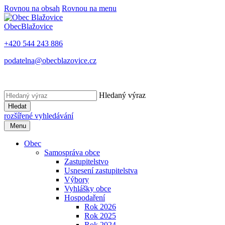
Rovnou na obsah
Rovnou na menu
Obec
Blažovice
+420 544 243 886
podatelna@obecblazovice.cz
Hledaný výraz
Hledat
rozšířené vyhledávání
Menu
Obec
Samospráva obce
Zastupitelstvo
Usnesení zastupitelstva
Výbory
Vyhlášky obce
Hospodaření
Rok 2026
Rok 2025
Rok 2024