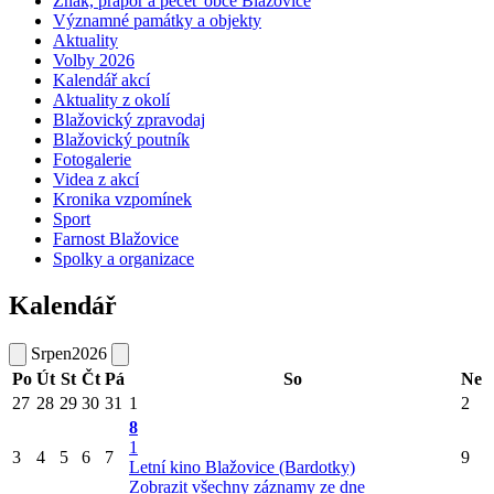
Znak, prapor a pečeť obce Blažovice
Významné památky a objekty
Aktuality
Volby 2026
Kalendář akcí
Aktuality z okolí
Blažovický zpravodaj
Blažovický poutník
Fotogalerie
Videa z akcí
Kronika vzpomínek
Sport
Farnost Blažovice
Spolky a organizace
Kalendář
Srpen
2026
Po
Út
St
Čt
Pá
So
Ne
27
28
29
30
31
1
2
8
1
3
4
5
6
7
9
Letní kino Blažovice (Bardotky)
Zobrazit všechny záznamy ze dne