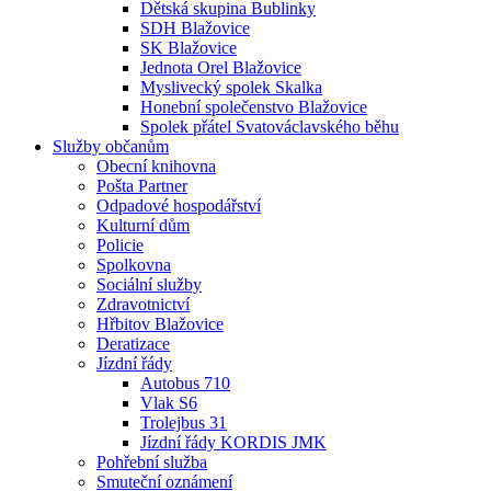
Dětská skupina Bublinky
SDH Blažovice
SK Blažovice
Jednota Orel Blažovice
Myslivecký spolek Skalka
Honební společenstvo Blažovice
Spolek přátel Svatováclavského běhu
Služby občanům
Obecní knihovna
Pošta Partner
Odpadové hospodářství
Kulturní dům
Policie
Spolkovna
Sociální služby
Zdravotnictví
Hřbitov Blažovice
Deratizace
Jízdní řády
Autobus 710
Vlak S6
Trolejbus 31
Jízdní řády KORDIS JMK
Pohřební služba
Smuteční oznámení