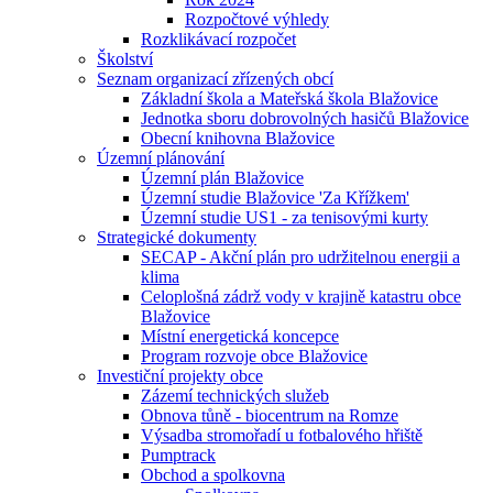
Rozpočtové výhledy
Rozklikávací rozpočet
Školství
Seznam organizací zřízených obcí
Základní škola a Mateřská škola Blažovice
Jednotka sboru dobrovolných hasičů Blažovice
Obecní knihovna Blažovice
Územní plánování
Územní plán Blažovice
Územní studie Blažovice 'Za Křížkem'
Územní studie US1 - za tenisovými kurty
Strategické dokumenty
SECAP - Akční plán pro udržitelnou energii a
klima
Celoplošná zádrž vody v krajině katastru obce
Blažovice
Místní energetická koncepce
Program rozvoje obce Blažovice
Investiční projekty obce
Zázemí technických služeb
Obnova tůně - biocentrum na Romze
Výsadba stromořadí u fotbalového hřiště
Pumptrack
Obchod a spolkovna