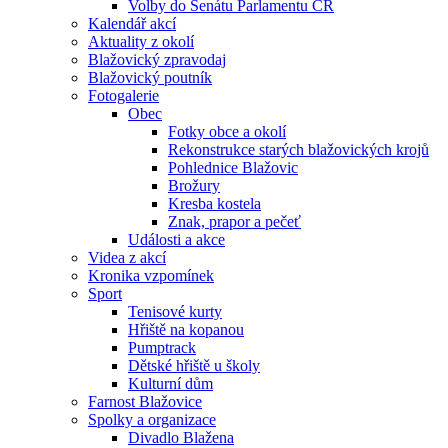
Volby do Senátu Parlamentu ČR
Kalendář akcí
Aktuality z okolí
Blažovický zpravodaj
Blažovický poutník
Fotogalerie
Obec
Fotky obce a okolí
Rekonstrukce starých blažovických krojů
Pohlednice Blažovic
Brožury
Kresba kostela
Znak, prapor a pečeť
Události a akce
Videa z akcí
Kronika vzpomínek
Sport
Tenisové kurty
Hřiště na kopanou
Pumptrack
Dětské hřiště u školy
Kulturní dům
Farnost Blažovice
Spolky a organizace
Divadlo Blažena