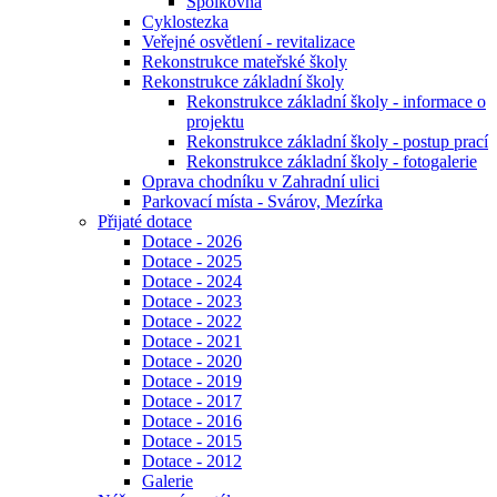
Spolkovna
Cyklostezka
Veřejné osvětlení - revitalizace
Rekonstrukce mateřské školy
Rekonstrukce základní školy
Rekonstrukce základní školy - informace o
projektu
Rekonstrukce základní školy - postup prací
Rekonstrukce základní školy - fotogalerie
Oprava chodníku v Zahradní ulici
Parkovací místa - Svárov, Mezírka
Přijaté dotace
Dotace - 2026
Dotace - 2025
Dotace - 2024
Dotace - 2023
Dotace - 2022
Dotace - 2021
Dotace - 2020
Dotace - 2019
Dotace - 2017
Dotace - 2016
Dotace - 2015
Dotace - 2012
Galerie