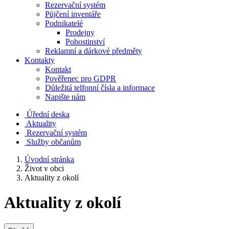
Rezervační systém
Půjčení inventáře
Podnikatelé
Prodejny
Pohostinství
Reklamní a dárkové předměty
Kontakty
Kontakt
Pověřenec pro GDPR
Důležitá telfonní čísla a informace
Napište nám
Úřední deska
Aktuality
Rezervační systém
Služby občanům
Úvodní stránka
Život v obci
Aktuality z okolí
Aktuality z okolí