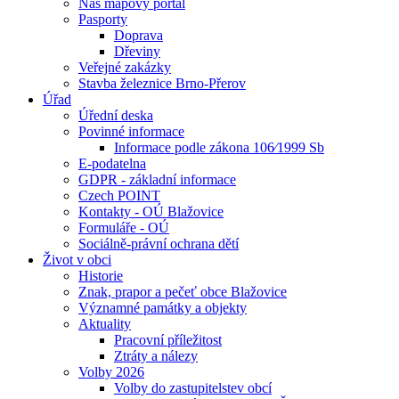
Náš mapový portál
Pasporty
Doprava
Dřeviny
Veřejné zakázky
Stavba železnice Brno-Přerov
Úřad
Úřední deska
Povinné informace
Informace podle zákona 106⁄1999 Sb
E-podatelna
GDPR - základní informace
Czech POINT
Kontakty - OÚ Blažovice
Formuláře - OÚ
Sociálně-právní ochrana dětí
Život v obci
Historie
Znak, prapor a pečeť obce Blažovice
Významné památky a objekty
Aktuality
Pracovní příležitost
Ztráty a nálezy
Volby 2026
Volby do zastupitelstev obcí