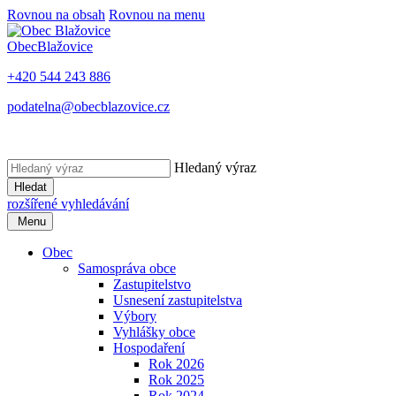
Rovnou na obsah
Rovnou na menu
Obec
Blažovice
+420 544 243 886
podatelna@obecblazovice.cz
Hledaný výraz
Hledat
rozšířené vyhledávání
Menu
Obec
Samospráva obce
Zastupitelstvo
Usnesení zastupitelstva
Výbory
Vyhlášky obce
Hospodaření
Rok 2026
Rok 2025
Rok 2024