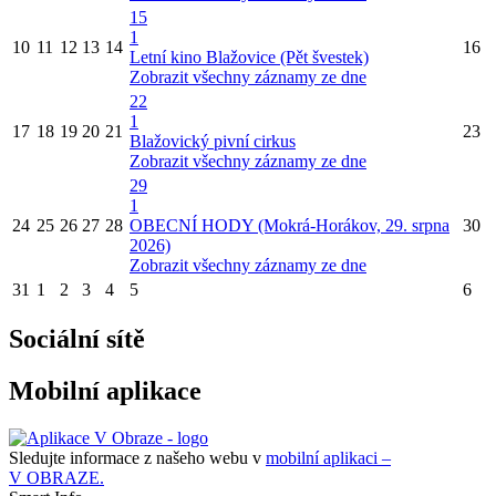
15
1
10
11
12
13
14
16
Letní kino Blažovice (Pět švestek)
Zobrazit všechny záznamy ze dne
22
1
17
18
19
20
21
23
Blažovický pivní cirkus
Zobrazit všechny záznamy ze dne
29
1
24
25
26
27
28
OBECNÍ HODY (Mokrá-Horákov, 29. srpna
30
2026)
Zobrazit všechny záznamy ze dne
31
1
2
3
4
5
6
Sociální sítě
Mobilní aplikace
Sledujte informace z našeho webu v
mobilní aplikaci –
V OBRAZE.