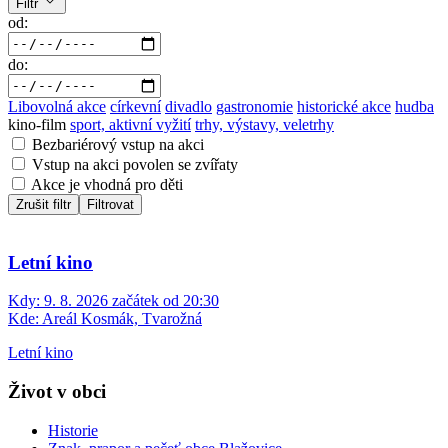
Filtr
od:
do:
Libovolná akce
církevní
divadlo
gastronomie
historické akce
hudba
kino-film
sport, aktivní vyžití
trhy, výstavy, veletrhy
Bezbariérový vstup na akci
Vstup na akci povolen se zvířaty
Akce je vhodná pro děti
Zrušit filtr
Filtrovat
Letní kino
Kdy:
9. 8. 2026 začátek od 20:30
Kde:
Areál Kosmák, Tvarožná
Letní kino
Život v obci
Historie