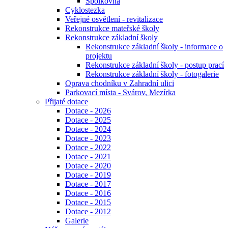
Spolkovna
Cyklostezka
Veřejné osvětlení - revitalizace
Rekonstrukce mateřské školy
Rekonstrukce základní školy
Rekonstrukce základní školy - informace o
projektu
Rekonstrukce základní školy - postup prací
Rekonstrukce základní školy - fotogalerie
Oprava chodníku v Zahradní ulici
Parkovací místa - Svárov, Mezírka
Přijaté dotace
Dotace - 2026
Dotace - 2025
Dotace - 2024
Dotace - 2023
Dotace - 2022
Dotace - 2021
Dotace - 2020
Dotace - 2019
Dotace - 2017
Dotace - 2016
Dotace - 2015
Dotace - 2012
Galerie