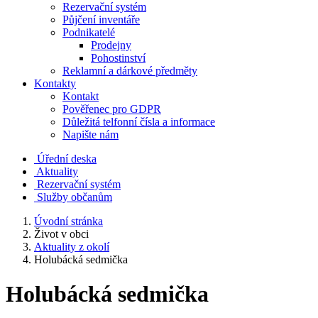
Rezervační systém
Půjčení inventáře
Podnikatelé
Prodejny
Pohostinství
Reklamní a dárkové předměty
Kontakty
Kontakt
Pověřenec pro GDPR
Důležitá telfonní čísla a informace
Napište nám
Úřední deska
Aktuality
Rezervační systém
Služby občanům
Úvodní stránka
Život v obci
Aktuality z okolí
Holubácká sedmička
Holubácká sedmička