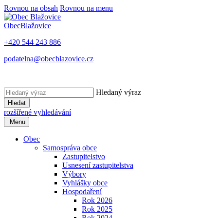
Rovnou na obsah
Rovnou na menu
Obec
Blažovice
+420 544 243 886
podatelna@obecblazovice.cz
Hledaný výraz
Hledat
rozšířené vyhledávání
Menu
Obec
Samospráva obce
Zastupitelstvo
Usnesení zastupitelstva
Výbory
Vyhlášky obce
Hospodaření
Rok 2026
Rok 2025
Rok 2024