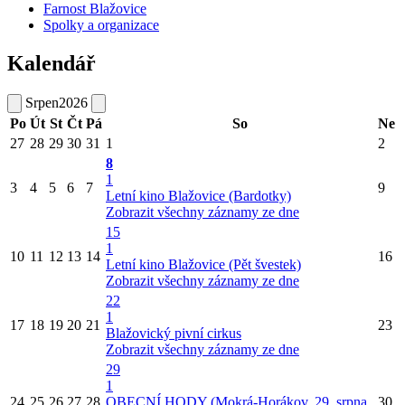
Farnost Blažovice
Spolky a organizace
Kalendář
Srpen
2026
Po
Út
St
Čt
Pá
So
Ne
27
28
29
30
31
1
2
8
1
3
4
5
6
7
9
Letní kino Blažovice (Bardotky)
Zobrazit všechny záznamy ze dne
15
1
10
11
12
13
14
16
Letní kino Blažovice (Pět švestek)
Zobrazit všechny záznamy ze dne
22
1
17
18
19
20
21
23
Blažovický pivní cirkus
Zobrazit všechny záznamy ze dne
29
1
24
25
26
27
28
OBECNÍ HODY (Mokrá-Horákov, 29. srpna
30