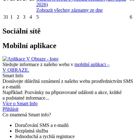
2026)
Zobrazit všechny záznamy ze dne
31
1
2
3
4
5
6
Sociální sítě
Mobilní aplikace
Sledujte informace z našeho webu v
mobilní aplikaci –
V OBRAZE.
Smart Info
Dostávejte důležitá oznámení z našeho webu prostřednictvím SMS
a e-mailů
Například: Pozvánky na připravované události a akce, krátké
a podstatné informace...
Více o Smart Info
Přihlásit
Co znamená Smart info?
Doručování SMS a e-mailů
Bezplatná služba
Jednoduchá a rychlá registrace