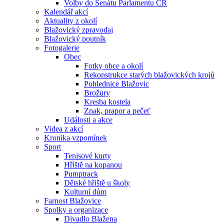
Volby do Senátu Parlamentu ČR
Kalendář akcí
Aktuality z okolí
Blažovický zpravodaj
Blažovický poutník
Fotogalerie
Obec
Fotky obce a okolí
Rekonstrukce starých blažovických krojů
Pohlednice Blažovic
Brožury
Kresba kostela
Znak, prapor a pečeť
Události a akce
Videa z akcí
Kronika vzpomínek
Sport
Tenisové kurty
Hřiště na kopanou
Pumptrack
Dětské hřiště u školy
Kulturní dům
Farnost Blažovice
Spolky a organizace
Divadlo Blažena