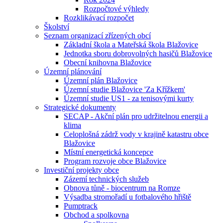
Rozpočtové výhledy
Rozklikávací rozpočet
Školství
Seznam organizací zřízených obcí
Základní škola a Mateřská škola Blažovice
Jednotka sboru dobrovolných hasičů Blažovice
Obecní knihovna Blažovice
Územní plánování
Územní plán Blažovice
Územní studie Blažovice 'Za Křížkem'
Územní studie US1 - za tenisovými kurty
Strategické dokumenty
SECAP - Akční plán pro udržitelnou energii a
klima
Celoplošná zádrž vody v krajině katastru obce
Blažovice
Místní energetická koncepce
Program rozvoje obce Blažovice
Investiční projekty obce
Zázemí technických služeb
Obnova tůně - biocentrum na Romze
Výsadba stromořadí u fotbalového hřiště
Pumptrack
Obchod a spolkovna