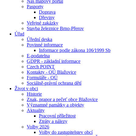
Náš mapový portál
Pasporty
Doprava
Dřeviny
Veřejné zakázky
Stavba železnice Brno-Přerov
Úřad
Úřední deska
Povinné informace
Informace podle zákona 106⁄1999 Sb
E-podatelna
GDPR - základní informace
Czech POINT
Kontakty - OÚ Blažovice
Formuláře - OÚ
Sociálně-právní ochrana dětí
Život v obci
Historie
Znak, prapor a pečeť obce Blažovice
Významné památky a objekty
Aktuality
Pracovní příležitost
Ztráty a nálezy
Volby 2026
Volby do zastupitelstev obcí