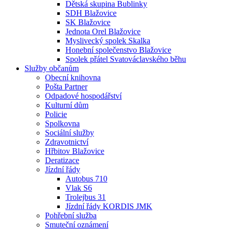
Dětská skupina Bublinky
SDH Blažovice
SK Blažovice
Jednota Orel Blažovice
Myslivecký spolek Skalka
Honební společenstvo Blažovice
Spolek přátel Svatováclavského běhu
Služby občanům
Obecní knihovna
Pošta Partner
Odpadové hospodářství
Kulturní dům
Policie
Spolkovna
Sociální služby
Zdravotnictví
Hřbitov Blažovice
Deratizace
Jízdní řády
Autobus 710
Vlak S6
Trolejbus 31
Jízdní řády KORDIS JMK
Pohřební služba
Smuteční oznámení