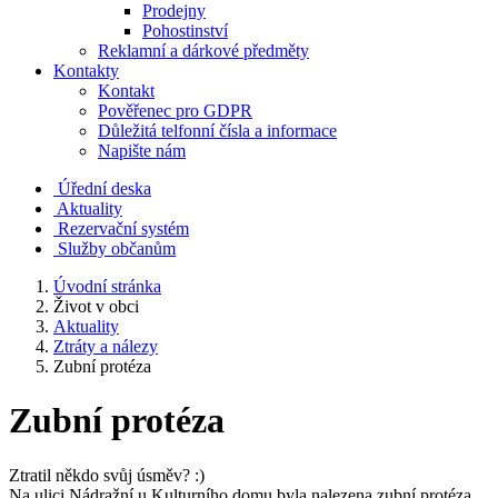
Prodejny
Pohostinství
Reklamní a dárkové předměty
Kontakty
Kontakt
Pověřenec pro GDPR
Důležitá telfonní čísla a informace
Napište nám
Úřední deska
Aktuality
Rezervační systém
Služby občanům
Úvodní stránka
Život v obci
Aktuality
Ztráty a nálezy
Zubní protéza
Zubní protéza
Ztratil někdo svůj úsměv? :)
Na ulici Nádražní u Kulturního domu byla nalezena zubní protéza.