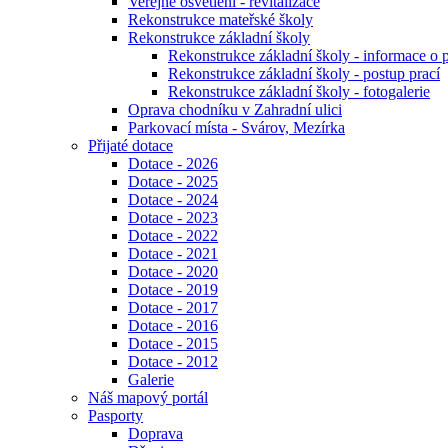
Veřejné osvětlení - revitalizace
Rekonstrukce mateřské školy
Rekonstrukce základní školy
Rekonstrukce základní školy - informace o 
Rekonstrukce základní školy - postup prací
Rekonstrukce základní školy - fotogalerie
Oprava chodníku v Zahradní ulici
Parkovací místa - Svárov, Mezírka
Přijaté dotace
Dotace - 2026
Dotace - 2025
Dotace - 2024
Dotace - 2023
Dotace - 2022
Dotace - 2021
Dotace - 2020
Dotace - 2019
Dotace - 2017
Dotace - 2016
Dotace - 2015
Dotace - 2012
Galerie
Náš mapový portál
Pasporty
Doprava