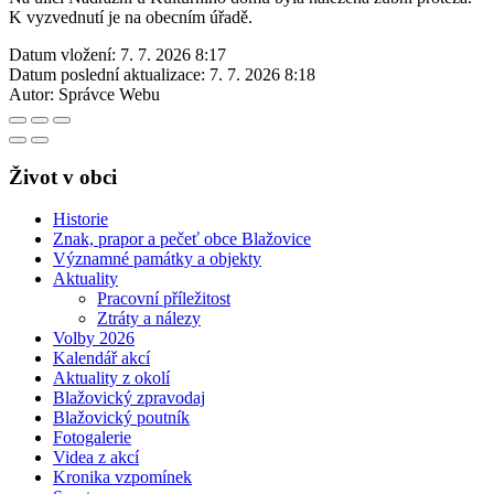
K vyzvednutí je na obecním úřadě.
Datum vložení:
7. 7. 2026 8:17
Datum poslední aktualizace:
7. 7. 2026 8:18
Autor:
Správce Webu
Život v obci
Historie
Znak, prapor a pečeť obce Blažovice
Významné památky a objekty
Aktuality
Pracovní příležitost
Ztráty a nálezy
Volby 2026
Kalendář akcí
Aktuality z okolí
Blažovický zpravodaj
Blažovický poutník
Fotogalerie
Videa z akcí
Kronika vzpomínek