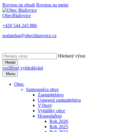
Rovnou na obsah
Rovnou na menu
Obec
Blažovice
+420 544 243 886
podatelna@obecblazovice.cz
Hledaný výraz
Hledat
rozšířené vyhledávání
Menu
Obec
Samospráva obce
Zastupitelstvo
Usnesení zastupitelstva
Výbory
Vyhlášky obce
Hospodaření
Rok 2026
Rok 2025
Rok 2024