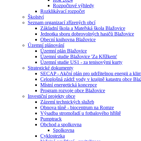
Rozpočtové výhledy
Rozklikávací rozpočet
Školství
Seznam organizací zřízených obcí
Základní škola a Mateřská škola Blažovice
Jednotka sboru dobrovolných hasičů Blažovice
Obecní knihovna Blažovice
Územní plánování
Územní plán Blažovice
Územní studie Blažovice 'Za Křížkem'
Územní studie US1 - za tenisovými kurty
Strategické dokumenty
SECAP - Akční plán pro udržitelnou energii a kli
Celoplošná zádrž vody v krajině katastru obce Bla
Místní energetická koncepce
Program rozvoje obce Blažovice
Investiční projekty obce
Zázemí technických služeb
Obnova tůně - biocentrum na Romze
Výsadba stromořadí u fotbalového hřiště
Pumptrack
Obchod a spolkovna
Spolkovna
Cyklostezka