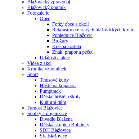
Blažovický zpravodaj
Blažovický poutník
Fotogalerie
Obec
Fotky obce a okolí
Rekonstrukce starých blažovických krojů
Pohlednice Blažovic
Brožury
Kresba kostela
Znak, prapor a pečeť
Události a akce
Videa z akcí
Kronika vzpomínek
Sport
Tenisové kurty
Hřiště na kopanou
Pumptrack
Dětské hřiště u školy
Kulturní dům
Farnost Blažovice
Spolky a organizace
Divadlo Blažena
Dětská skupina Bublinky
SDH Blažovice
SK Blažovice