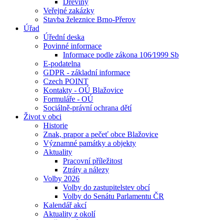
Dřeviny
Veřejné zakázky
Stavba železnice Brno-Přerov
Úřad
Úřední deska
Povinné informace
Informace podle zákona 106⁄1999 Sb
E-podatelna
GDPR - základní informace
Czech POINT
Kontakty - OÚ Blažovice
Formuláře - OÚ
Sociálně-právní ochrana dětí
Život v obci
Historie
Znak, prapor a pečeť obce Blažovice
Významné památky a objekty
Aktuality
Pracovní příležitost
Ztráty a nálezy
Volby 2026
Volby do zastupitelstev obcí
Volby do Senátu Parlamentu ČR
Kalendář akcí
Aktuality z okolí