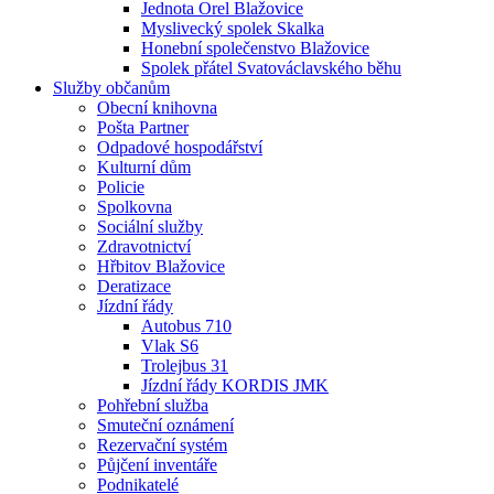
Jednota Orel Blažovice
Myslivecký spolek Skalka
Honební společenstvo Blažovice
Spolek přátel Svatováclavského běhu
Služby občanům
Obecní knihovna
Pošta Partner
Odpadové hospodářství
Kulturní dům
Policie
Spolkovna
Sociální služby
Zdravotnictví
Hřbitov Blažovice
Deratizace
Jízdní řády
Autobus 710
Vlak S6
Trolejbus 31
Jízdní řády KORDIS JMK
Pohřební služba
Smuteční oznámení
Rezervační systém
Půjčení inventáře
Podnikatelé