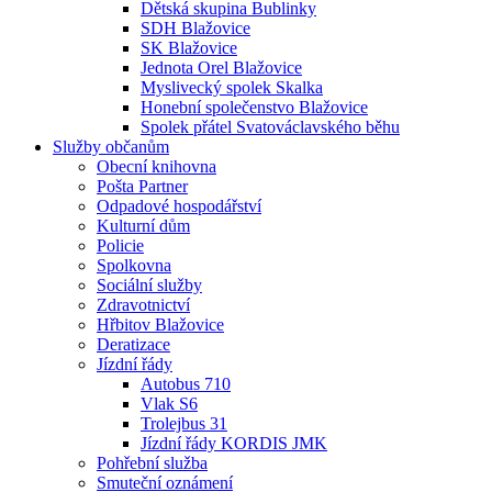
Dětská skupina Bublinky
SDH Blažovice
SK Blažovice
Jednota Orel Blažovice
Myslivecký spolek Skalka
Honební společenstvo Blažovice
Spolek přátel Svatováclavského běhu
Služby občanům
Obecní knihovna
Pošta Partner
Odpadové hospodářství
Kulturní dům
Policie
Spolkovna
Sociální služby
Zdravotnictví
Hřbitov Blažovice
Deratizace
Jízdní řády
Autobus 710
Vlak S6
Trolejbus 31
Jízdní řády KORDIS JMK
Pohřební služba
Smuteční oznámení