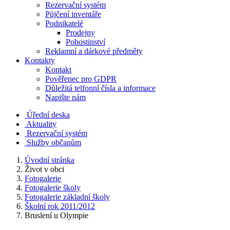
Rezervační systém
Půjčení inventáře
Podnikatelé
Prodejny
Pohostinství
Reklamní a dárkové předměty
Kontakty
Kontakt
Pověřenec pro GDPR
Důležitá telfonní čísla a informace
Napište nám
Úřední deska
Aktuality
Rezervační systém
Služby občanům
Úvodní stránka
Život v obci
Fotogalerie
Fotogalerie školy
Fotogalerie základní školy
Školní rok 2011/2012
Bruslení u Olympie