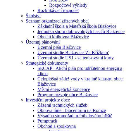
Rozpočtové výhledy
Rozklikávací rozpočet
Školství
Seznam organizací zřízených obcí
Základní škola a Mateřská škola Blažovice
Jednotka sboru dobrovolných hasičů Blažovice
Obecní knihovna Blažovice
Územní plánování
Územní plán Blažovice
Územní studie Blažovice 'Za Křížkem'
Územní studie US1 - za tenisovými kurty
Strategické dokumenty
SECAP - Akční plán pro udržitelnou energii a
klima
Celoplošná zádrž vody v krajině katastru obce
Blažovice
Místní energetická koncepce
Program rozvoje obce Blažovice
Investiční projekty obce
Zázemí technických služeb
Obnova tůně - biocentrum na Romze
Výsadba stromořadí u fotbalového hřiště
Pumptrack
Obchod a spolkovna