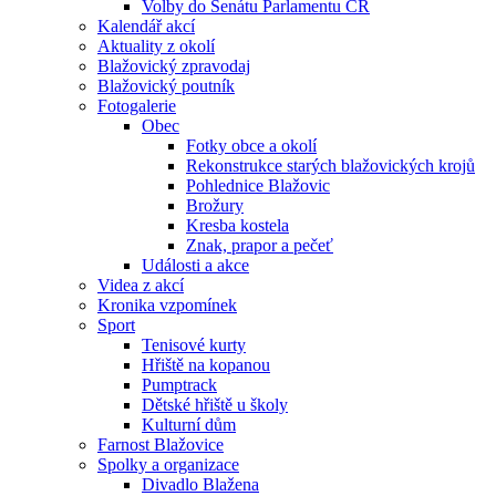
Volby do Senátu Parlamentu ČR
Kalendář akcí
Aktuality z okolí
Blažovický zpravodaj
Blažovický poutník
Fotogalerie
Obec
Fotky obce a okolí
Rekonstrukce starých blažovických krojů
Pohlednice Blažovic
Brožury
Kresba kostela
Znak, prapor a pečeť
Události a akce
Videa z akcí
Kronika vzpomínek
Sport
Tenisové kurty
Hřiště na kopanou
Pumptrack
Dětské hřiště u školy
Kulturní dům
Farnost Blažovice
Spolky a organizace
Divadlo Blažena