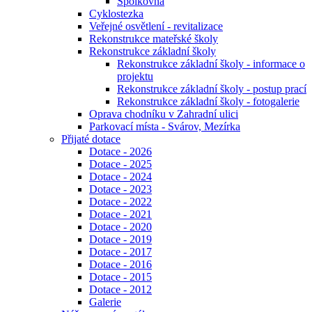
Spolkovna
Cyklostezka
Veřejné osvětlení - revitalizace
Rekonstrukce mateřské školy
Rekonstrukce základní školy
Rekonstrukce základní školy - informace o
projektu
Rekonstrukce základní školy - postup prací
Rekonstrukce základní školy - fotogalerie
Oprava chodníku v Zahradní ulici
Parkovací místa - Svárov, Mezírka
Přijaté dotace
Dotace - 2026
Dotace - 2025
Dotace - 2024
Dotace - 2023
Dotace - 2022
Dotace - 2021
Dotace - 2020
Dotace - 2019
Dotace - 2017
Dotace - 2016
Dotace - 2015
Dotace - 2012
Galerie