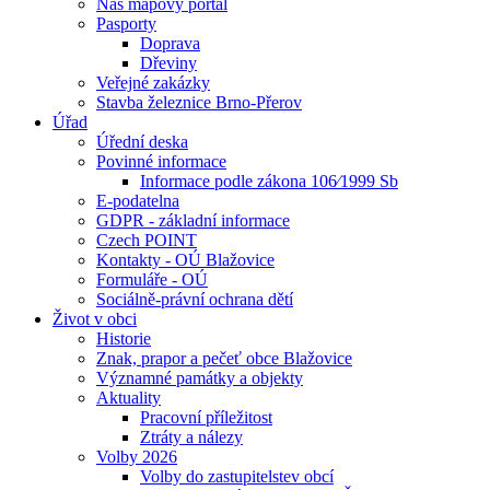
Náš mapový portál
Pasporty
Doprava
Dřeviny
Veřejné zakázky
Stavba železnice Brno-Přerov
Úřad
Úřední deska
Povinné informace
Informace podle zákona 106⁄1999 Sb
E-podatelna
GDPR - základní informace
Czech POINT
Kontakty - OÚ Blažovice
Formuláře - OÚ
Sociálně-právní ochrana dětí
Život v obci
Historie
Znak, prapor a pečeť obce Blažovice
Významné památky a objekty
Aktuality
Pracovní příležitost
Ztráty a nálezy
Volby 2026
Volby do zastupitelstev obcí