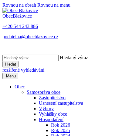
Rovnou na obsah
Rovnou na menu
Obec
Blažovice
+420 544 243 886
podatelna@obecblazovice.cz
Hledaný výraz
Hledat
rozšířené vyhledávání
Menu
Obec
Samospráva obce
Zastupitelstvo
Usnesení zastupitelstva
Výbory
Vyhlášky obce
Hospodaření
Rok 2026
Rok 2025
Rok 2024