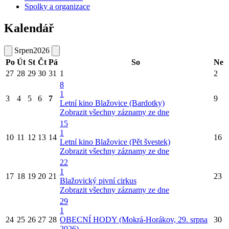
Spolky a organizace
Kalendář
Srpen
2026
Po
Út
St
Čt
Pá
So
Ne
27
28
29
30
31
1
2
8
1
3
4
5
6
7
9
Letní kino Blažovice (Bardotky)
Zobrazit všechny záznamy ze dne
15
1
10
11
12
13
14
16
Letní kino Blažovice (Pět švestek)
Zobrazit všechny záznamy ze dne
22
1
17
18
19
20
21
23
Blažovický pivní cirkus
Zobrazit všechny záznamy ze dne
29
1
24
25
26
27
28
OBECNÍ HODY (Mokrá-Horákov, 29. srpna
30
2026)