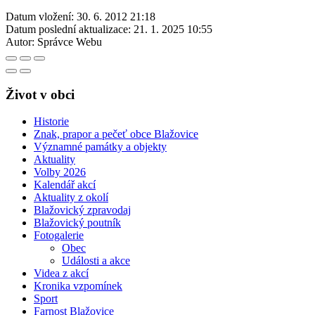
Datum vložení:
30. 6. 2012 21:18
Datum poslední aktualizace:
21. 1. 2025 10:55
Autor:
Správce Webu
Život v obci
Historie
Znak, prapor a pečeť obce Blažovice
Významné památky a objekty
Aktuality
Volby 2026
Kalendář akcí
Aktuality z okolí
Blažovický zpravodaj
Blažovický poutník
Fotogalerie
Obec
Události a akce
Videa z akcí
Kronika vzpomínek
Sport
Farnost Blažovice