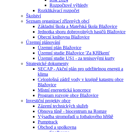
Rozpočtové výhledy
Rozklikávací rozpočet
Školství
Seznam organizací zřízených obcí
Základní škola a Mateřská škola Blažovice
Jednotka sboru dobrovolných hasičů Blažovice
Obecní knihovna Blažovice
Územní plánování
Územní plán Blažovice
Územní studie Blažovice 'Za Křížkem'
Územní studie US1 - za tenisovými kurty
Strategické dokumenty
SECAP - Akční plán pro udržitelnou energii a
klima
Celoplošná zádrž vody v krajině katastru obce
Blažovice
Místní energetická koncepce
Program rozvoje obce Blažovice
Investiční projekty obce
Zázemí technických služeb
Obnova tůně - biocentrum na Romze
Výsadba stromořadí u fotbalového hřiště
Pumptrack
Obchod a spolkovna