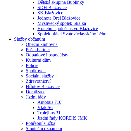
Dětská skupina Bublinky
SDH Blažovice
SK Blažovice
Jednota Orel Blažovice
Myslivecký spolek Skalka
Honební společenstvo Blažovice
Spolek přátel Svatováclavského běhu
Služby občanům
Obecní knihovna
Pošta Partner
Odpadové hospodářství
Kulturní dům
Policie
Spolkovna
Sociální služby
Zdravotnictví
Hřbitov Blažovice
Deratizace
Jízdní řády
Autobus 710
Vlak S6
Trolejbus 31
Jízdní řády KORDIS JMK
Pohřební služba
Smuteční oznámení