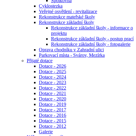
Spolkovna
Cyklostezka
Veřejné osvětlení - revitalizace
Rekonstrukce mateřské školy
Rekonstrukce základní školy
Rekonstrukce základní školy - informace o
projektu
Rekonstrukce základní školy - postup prací
Rekonstrukce základní školy - fotogalerie
Oprava chodníku v Zahradní ulici
Parkovací místa - Svárov, Mezírka
Přijaté dotace
Dotace - 2026
Dotace - 2025
Dotace - 2024
Dotace - 2023
Dotace - 2022
Dotace - 2021
Dotace - 2020
Dotace - 2019
Dotace - 2017
Dotace - 2016
Dotace - 2015
Dotace - 2012
Galerie