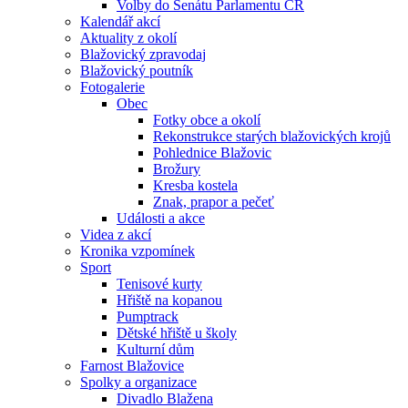
Volby do Senátu Parlamentu ČR
Kalendář akcí
Aktuality z okolí
Blažovický zpravodaj
Blažovický poutník
Fotogalerie
Obec
Fotky obce a okolí
Rekonstrukce starých blažovických krojů
Pohlednice Blažovic
Brožury
Kresba kostela
Znak, prapor a pečeť
Události a akce
Videa z akcí
Kronika vzpomínek
Sport
Tenisové kurty
Hřiště na kopanou
Pumptrack
Dětské hřiště u školy
Kulturní dům
Farnost Blažovice
Spolky a organizace
Divadlo Blažena