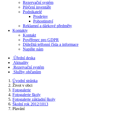
Rezervační systém
Půjčení inventáře
Podnikatelé
Prodejny
Pohostinství
Reklamní a dárkové předměty
Kontakty
Kontakt
Pověřenec pro GDPR
Důležitá telfonní čísla a informace
Napište nám
Úřední deska
Aktuality
Rezervační systém
Služby občanům
Úvodní stránka
Život v obci
Fotogalerie
Fotogalerie školy
Fotogalerie základní školy
Školní rok 2012/1013
Plavání