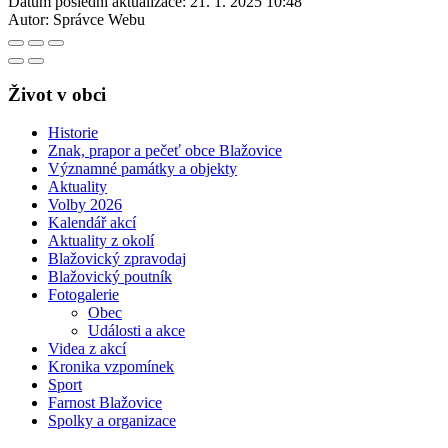
Datum poslední aktualizace:
21. 1. 2025 10:48
Autor:
Správce Webu
Život v obci
Historie
Znak, prapor a pečeť obce Blažovice
Významné památky a objekty
Aktuality
Volby 2026
Kalendář akcí
Aktuality z okolí
Blažovický zpravodaj
Blažovický poutník
Fotogalerie
Obec
Události a akce
Videa z akcí
Kronika vzpomínek
Sport
Farnost Blažovice
Spolky a organizace