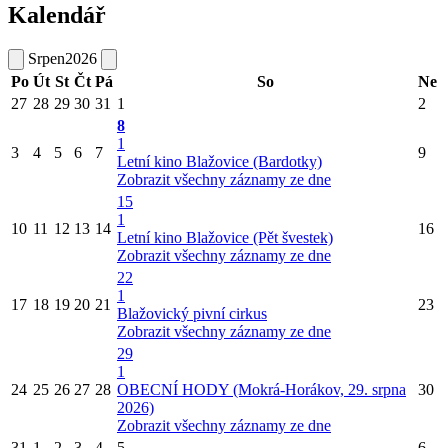
Kalendář
Srpen
2026
Po
Út
St
Čt
Pá
So
Ne
27
28
29
30
31
1
2
8
1
3
4
5
6
7
9
Letní kino Blažovice (Bardotky)
Zobrazit všechny záznamy ze dne
15
1
10
11
12
13
14
16
Letní kino Blažovice (Pět švestek)
Zobrazit všechny záznamy ze dne
22
1
17
18
19
20
21
23
Blažovický pivní cirkus
Zobrazit všechny záznamy ze dne
29
1
24
25
26
27
28
OBECNÍ HODY (Mokrá-Horákov, 29. srpna
30
2026)
Zobrazit všechny záznamy ze dne
31
1
2
3
4
5
6