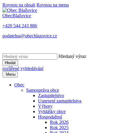
Rovnou na obsah
Rovnou na menu
Obec
Blažovice
+420 544 243 886
podatelna@obecblazovice.cz
Hledaný výraz
Hledat
rozšířené vyhledávání
Menu
Obec
Samospráva obce
Zastupitelstvo
Usnesení zastupitelstva
Výbory
Vyhlášky obce
Hospodaření
Rok 2026
Rok 2025
Rok 2024