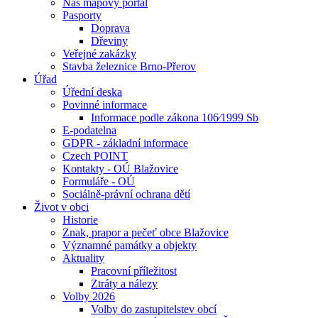
Náš mapový portál
Pasporty
Doprava
Dřeviny
Veřejné zakázky
Stavba železnice Brno-Přerov
Úřad
Úřední deska
Povinné informace
Informace podle zákona 106⁄1999 Sb
E-podatelna
GDPR - základní informace
Czech POINT
Kontakty - OÚ Blažovice
Formuláře - OÚ
Sociálně-právní ochrana dětí
Život v obci
Historie
Znak, prapor a pečeť obce Blažovice
Významné památky a objekty
Aktuality
Pracovní příležitost
Ztráty a nálezy
Volby 2026
Volby do zastupitelstev obcí