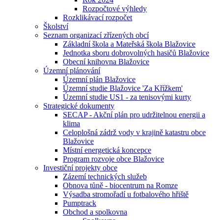
Rozpočtové výhledy
Rozklikávací rozpočet
Školství
Seznam organizací zřízených obcí
Základní škola a Mateřská škola Blažovice
Jednotka sboru dobrovolných hasičů Blažovice
Obecní knihovna Blažovice
Územní plánování
Územní plán Blažovice
Územní studie Blažovice 'Za Křížkem'
Územní studie US1 - za tenisovými kurty
Strategické dokumenty
SECAP - Akční plán pro udržitelnou energii a
klima
Celoplošná zádrž vody v krajině katastru obce
Blažovice
Místní energetická koncepce
Program rozvoje obce Blažovice
Investiční projekty obce
Zázemí technických služeb
Obnova tůně - biocentrum na Romze
Výsadba stromořadí u fotbalového hřiště
Pumptrack
Obchod a spolkovna