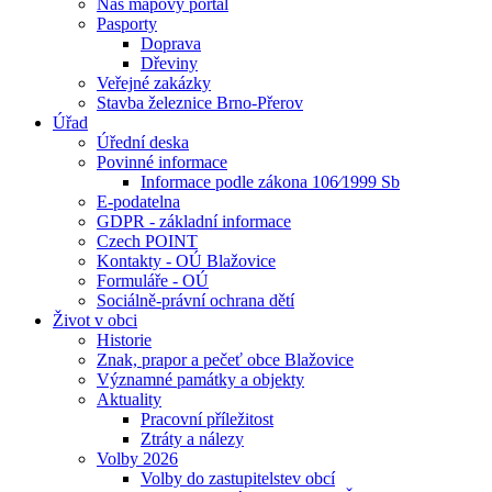
Náš mapový portál
Pasporty
Doprava
Dřeviny
Veřejné zakázky
Stavba železnice Brno-Přerov
Úřad
Úřední deska
Povinné informace
Informace podle zákona 106⁄1999 Sb
E-podatelna
GDPR - základní informace
Czech POINT
Kontakty - OÚ Blažovice
Formuláře - OÚ
Sociálně-právní ochrana dětí
Život v obci
Historie
Znak, prapor a pečeť obce Blažovice
Významné památky a objekty
Aktuality
Pracovní příležitost
Ztráty a nálezy
Volby 2026
Volby do zastupitelstev obcí