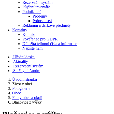
Rezervační systém
Půjčení inventáře
Podnikatelé
Prodejny
Pohostinství
Reklamní a dárkové předměty
Kontakty
Kontakt
Pověřenec pro GDPR
Důležitá telfonní čísla a informace
Napište nám
Úřední deska
Aktuality
Rezervační systém
Služby občanům
Úvodní stránka
Život v obci
Fotogalerie
Obec
Fotky obce a okolí
Blažovice z výšky