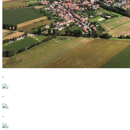
-
-
-