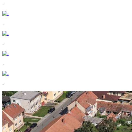
-
-
-
-
-