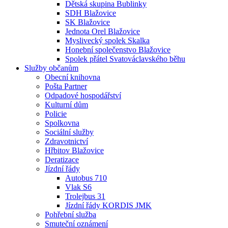
Dětská skupina Bublinky
SDH Blažovice
SK Blažovice
Jednota Orel Blažovice
Myslivecký spolek Skalka
Honební společenstvo Blažovice
Spolek přátel Svatováclavského běhu
Služby občanům
Obecní knihovna
Pošta Partner
Odpadové hospodářství
Kulturní dům
Policie
Spolkovna
Sociální služby
Zdravotnictví
Hřbitov Blažovice
Deratizace
Jízdní řády
Autobus 710
Vlak S6
Trolejbus 31
Jízdní řády KORDIS JMK
Pohřební služba
Smuteční oznámení