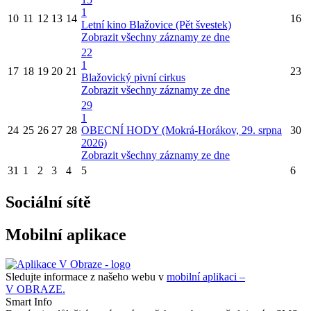
1
10
11
12
13
14
16
Letní kino Blažovice (Pět švestek)
Zobrazit všechny záznamy ze dne
22
1
17
18
19
20
21
23
Blažovický pivní cirkus
Zobrazit všechny záznamy ze dne
29
1
24
25
26
27
28
OBECNÍ HODY (Mokrá-Horákov, 29. srpna
30
2026)
Zobrazit všechny záznamy ze dne
31
1
2
3
4
5
6
Sociální sítě
Mobilní aplikace
Sledujte informace z našeho webu v
mobilní aplikaci –
V OBRAZE.
Smart Info