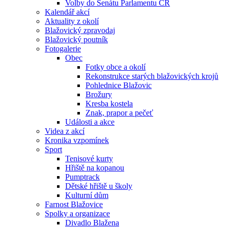
Volby do Senátu Parlamentu ČR
Kalendář akcí
Aktuality z okolí
Blažovický zpravodaj
Blažovický poutník
Fotogalerie
Obec
Fotky obce a okolí
Rekonstrukce starých blažovických krojů
Pohlednice Blažovic
Brožury
Kresba kostela
Znak, prapor a pečeť
Události a akce
Videa z akcí
Kronika vzpomínek
Sport
Tenisové kurty
Hřiště na kopanou
Pumptrack
Dětské hřiště u školy
Kulturní dům
Farnost Blažovice
Spolky a organizace
Divadlo Blažena