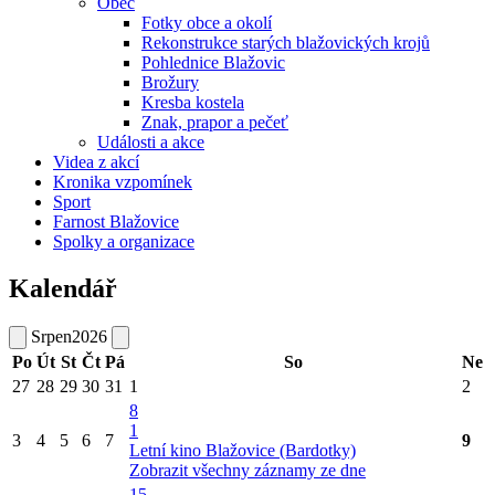
Obec
Fotky obce a okolí
Rekonstrukce starých blažovických krojů
Pohlednice Blažovic
Brožury
Kresba kostela
Znak, prapor a pečeť
Události a akce
Videa z akcí
Kronika vzpomínek
Sport
Farnost Blažovice
Spolky a organizace
Kalendář
Srpen
2026
Po
Út
St
Čt
Pá
So
Ne
27
28
29
30
31
1
2
8
1
3
4
5
6
7
9
Letní kino Blažovice (Bardotky)
Zobrazit všechny záznamy ze dne
15