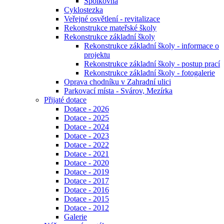
Spolkovna
Cyklostezka
Veřejné osvětlení - revitalizace
Rekonstrukce mateřské školy
Rekonstrukce základní školy
Rekonstrukce základní školy - informace o
projektu
Rekonstrukce základní školy - postup prací
Rekonstrukce základní školy - fotogalerie
Oprava chodníku v Zahradní ulici
Parkovací místa - Svárov, Mezírka
Přijaté dotace
Dotace - 2026
Dotace - 2025
Dotace - 2024
Dotace - 2023
Dotace - 2022
Dotace - 2021
Dotace - 2020
Dotace - 2019
Dotace - 2017
Dotace - 2016
Dotace - 2015
Dotace - 2012
Galerie