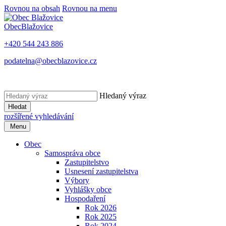
Rovnou na obsah
Rovnou na menu
Obec
Blažovice
+420 544 243 886
podatelna@obecblazovice.cz
Hledaný výraz
Hledat
rozšířené vyhledávání
Menu
Obec
Samospráva obce
Zastupitelstvo
Usnesení zastupitelstva
Výbory
Vyhlášky obce
Hospodaření
Rok 2026
Rok 2025
Rok 2024