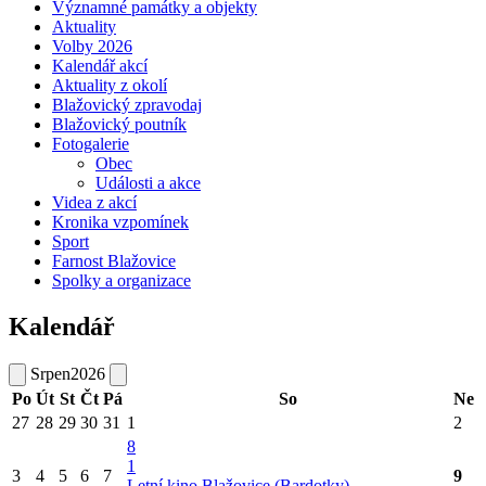
Významné památky a objekty
Aktuality
Volby 2026
Kalendář akcí
Aktuality z okolí
Blažovický zpravodaj
Blažovický poutník
Fotogalerie
Obec
Události a akce
Videa z akcí
Kronika vzpomínek
Sport
Farnost Blažovice
Spolky a organizace
Kalendář
Srpen
2026
Po
Út
St
Čt
Pá
So
Ne
27
28
29
30
31
1
2
8
1
3
4
5
6
7
9
Letní kino Blažovice (Bardotky)