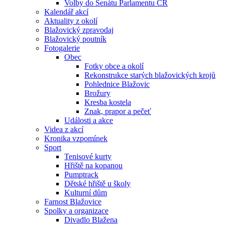
Volby do Senátu Parlamentu ČR
Kalendář akcí
Aktuality z okolí
Blažovický zpravodaj
Blažovický poutník
Fotogalerie
Obec
Fotky obce a okolí
Rekonstrukce starých blažovických krojů
Pohlednice Blažovic
Brožury
Kresba kostela
Znak, prapor a pečeť
Události a akce
Videa z akcí
Kronika vzpomínek
Sport
Tenisové kurty
Hřiště na kopanou
Pumptrack
Dětské hřiště u školy
Kulturní dům
Farnost Blažovice
Spolky a organizace
Divadlo Blažena