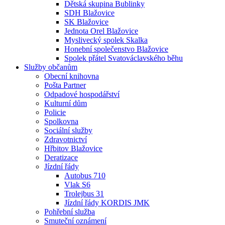
Dětská skupina Bublinky
SDH Blažovice
SK Blažovice
Jednota Orel Blažovice
Myslivecký spolek Skalka
Honební společenstvo Blažovice
Spolek přátel Svatováclavského běhu
Služby občanům
Obecní knihovna
Pošta Partner
Odpadové hospodářství
Kulturní dům
Policie
Spolkovna
Sociální služby
Zdravotnictví
Hřbitov Blažovice
Deratizace
Jízdní řády
Autobus 710
Vlak S6
Trolejbus 31
Jízdní řády KORDIS JMK
Pohřební služba
Smuteční oznámení