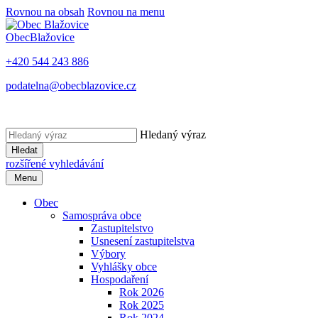
Rovnou na obsah
Rovnou na menu
Obec
Blažovice
+420 544 243 886
podatelna@obecblazovice.cz
Hledaný výraz
Hledat
rozšířené vyhledávání
Menu
Obec
Samospráva obce
Zastupitelstvo
Usnesení zastupitelstva
Výbory
Vyhlášky obce
Hospodaření
Rok 2026
Rok 2025
Rok 2024