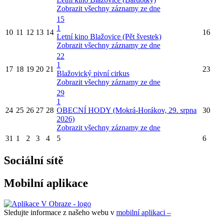
Zobrazit všechny záznamy ze dne
15
1
10
11
12
13
14
16
Letní kino Blažovice (Pět švestek)
Zobrazit všechny záznamy ze dne
22
1
17
18
19
20
21
23
Blažovický pivní cirkus
Zobrazit všechny záznamy ze dne
29
1
24
25
26
27
28
OBECNÍ HODY (Mokrá-Horákov, 29. srpna
30
2026)
Zobrazit všechny záznamy ze dne
31
1
2
3
4
5
6
Sociální sítě
Mobilní aplikace
Sledujte informace z našeho webu v
mobilní aplikaci –