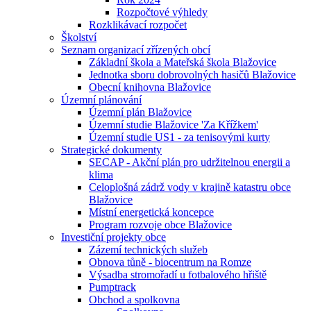
Rozpočtové výhledy
Rozklikávací rozpočet
Školství
Seznam organizací zřízených obcí
Základní škola a Mateřská škola Blažovice
Jednotka sboru dobrovolných hasičů Blažovice
Obecní knihovna Blažovice
Územní plánování
Územní plán Blažovice
Územní studie Blažovice 'Za Křížkem'
Územní studie US1 - za tenisovými kurty
Strategické dokumenty
SECAP - Akční plán pro udržitelnou energii a
klima
Celoplošná zádrž vody v krajině katastru obce
Blažovice
Místní energetická koncepce
Program rozvoje obce Blažovice
Investiční projekty obce
Zázemí technických služeb
Obnova tůně - biocentrum na Romze
Výsadba stromořadí u fotbalového hřiště
Pumptrack
Obchod a spolkovna