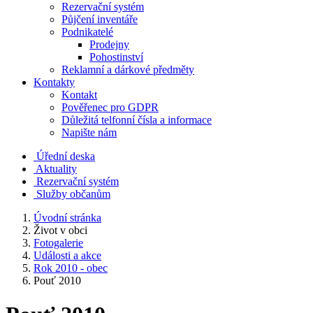
Rezervační systém
Půjčení inventáře
Podnikatelé
Prodejny
Pohostinství
Reklamní a dárkové předměty
Kontakty
Kontakt
Pověřenec pro GDPR
Důležitá telfonní čísla a informace
Napište nám
Úřední deska
Aktuality
Rezervační systém
Služby občanům
Úvodní stránka
Život v obci
Fotogalerie
Události a akce
Rok 2010 - obec
Pouť 2010