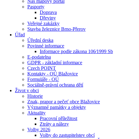
Náš mapový portál
Pasporty
Doprava
Dřeviny
Veřejné zakázky
Stavba železnice Brno-Přerov
Úřad
Úřední deska
Povinné informace
Informace podle zákona 106⁄1999 Sb
E-podatelna
GDPR - základní informace
Czech POINT
Kontakty - OÚ Blažovice
Formuláře - OÚ
Sociálně-právní ochrana dětí
Život v obci
Historie
Znak, prapor a pečeť obce Blažovice
Významné památky a objekty
Aktuality
Pracovní příležitost
Ztráty a nálezy
Volby 2026
Volby do zastupitelstev obcí