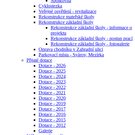
Spolkovna
Cyklostezka
Veřejné osvětlení - revitalizace
Rekonstrukce mateřské školy
Rekonstrukce základní školy
Rekonstrukce základní školy - informace o
projektu
Rekonstrukce základní školy - postup prací
Rekonstrukce základní školy - fotogalerie
Oprava chodníku v Zahradní ulici
Parkovací místa - Svárov, Mezírka
Přijaté dotace
Dotace - 2026
Dotace - 2025
Dotace - 2024
Dotace - 2023
Dotace - 2022
Dotace - 2021
Dotace - 2020
Dotace - 2019
Dotace - 2017
Dotace - 2016
Dotace - 2015
Dotace - 2012
Galerie