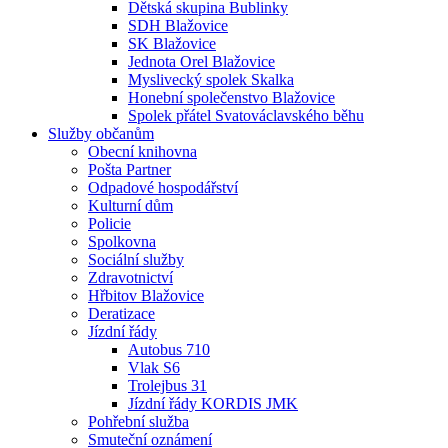
Dětská skupina Bublinky
SDH Blažovice
SK Blažovice
Jednota Orel Blažovice
Myslivecký spolek Skalka
Honební společenstvo Blažovice
Spolek přátel Svatováclavského běhu
Služby občanům
Obecní knihovna
Pošta Partner
Odpadové hospodářství
Kulturní dům
Policie
Spolkovna
Sociální služby
Zdravotnictví
Hřbitov Blažovice
Deratizace
Jízdní řády
Autobus 710
Vlak S6
Trolejbus 31
Jízdní řády KORDIS JMK
Pohřební služba
Smuteční oznámení