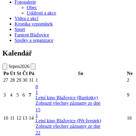
Fotogalerie
Obec
Události a akce
Videa z akcí
Kronika vzpomínek
Sport
Farnost Blažovice
Spolky a organizace
Kalendář
Srpen
2026
Po
Út
St
Čt
Pá
So
Ne
27
28
29
30
31
1
2
8
1
3
4
5
6
7
9
Letní kino Blažovice (Bardotky)
Zobrazit všechny záznamy ze dne
15
1
10
11
12
13
14
16
Letní kino Blažovice (Pět švestek)
Zobrazit všechny záznamy ze dne
22