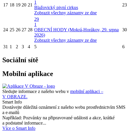
1
17
18
19
20
21
23
Blažovický pivní cirkus
Zobrazit všechny záznamy ze dne
29
1
24
25
26
27
28
OBECNÍ HODY (Mokrá-Horákov, 29. srpna
30
2026)
Zobrazit všechny záznamy ze dne
31
1
2
3
4
5
6
Sociální sítě
Mobilní aplikace
Sledujte informace z našeho webu v
mobilní aplikaci –
V OBRAZE.
Smart Info
Dostávejte důležitá oznámení z našeho webu prostřednictvím SMS
a e-mailů
Například: Pozvánky na připravované události a akce, krátké
a podstatné informace...
Více o Smart Info