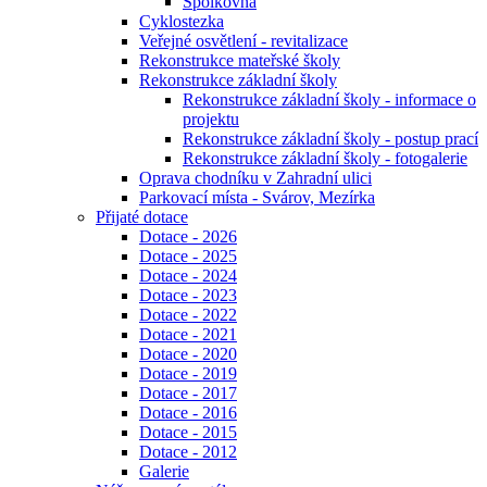
Spolkovna
Cyklostezka
Veřejné osvětlení - revitalizace
Rekonstrukce mateřské školy
Rekonstrukce základní školy
Rekonstrukce základní školy - informace o
projektu
Rekonstrukce základní školy - postup prací
Rekonstrukce základní školy - fotogalerie
Oprava chodníku v Zahradní ulici
Parkovací místa - Svárov, Mezírka
Přijaté dotace
Dotace - 2026
Dotace - 2025
Dotace - 2024
Dotace - 2023
Dotace - 2022
Dotace - 2021
Dotace - 2020
Dotace - 2019
Dotace - 2017
Dotace - 2016
Dotace - 2015
Dotace - 2012
Galerie