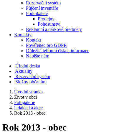
Rezervační systém
Půjčení inventáře
Podnikatelé
Prodejny
Pohostinství
Reklamní a dárkové předměty
Kontakty
Kontakt
Pověřenec pro GDPR
Důležitá telfonní čísla a informace
Napište nám
Úřední deska
Aktuality
Rezervační systém
Služby občanům
Úvodní stránka
Život v obci
Fotogalerie
Události a akce
Rok 2013 - obec
Rok 2013 - obec