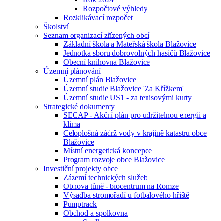
Rozpočtové výhledy
Rozklikávací rozpočet
Školství
Seznam organizací zřízených obcí
Základní škola a Mateřská škola Blažovice
Jednotka sboru dobrovolných hasičů Blažovice
Obecní knihovna Blažovice
Územní plánování
Územní plán Blažovice
Územní studie Blažovice 'Za Křížkem'
Územní studie US1 - za tenisovými kurty
Strategické dokumenty
SECAP - Akční plán pro udržitelnou energii a
klima
Celoplošná zádrž vody v krajině katastru obce
Blažovice
Místní energetická koncepce
Program rozvoje obce Blažovice
Investiční projekty obce
Zázemí technických služeb
Obnova tůně - biocentrum na Romze
Výsadba stromořadí u fotbalového hřiště
Pumptrack
Obchod a spolkovna