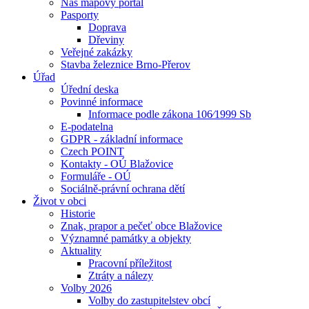
Náš mapový portál
Pasporty
Doprava
Dřeviny
Veřejné zakázky
Stavba železnice Brno-Přerov
Úřad
Úřední deska
Povinné informace
Informace podle zákona 106⁄1999 Sb
E-podatelna
GDPR - základní informace
Czech POINT
Kontakty - OÚ Blažovice
Formuláře - OÚ
Sociálně-právní ochrana dětí
Život v obci
Historie
Znak, prapor a pečeť obce Blažovice
Významné památky a objekty
Aktuality
Pracovní příležitost
Ztráty a nálezy
Volby 2026
Volby do zastupitelstev obcí