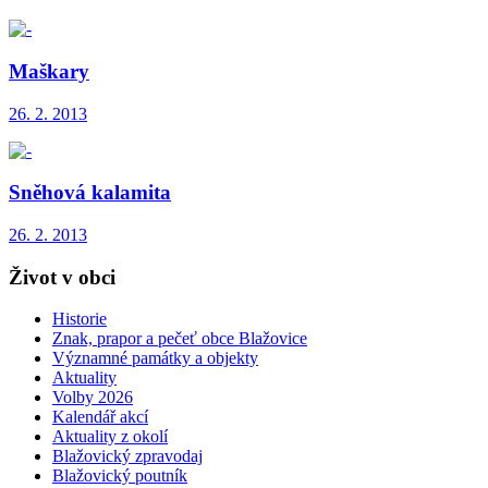
Maškary
26. 2. 2013
Sněhová kalamita
26. 2. 2013
Život v obci
Historie
Znak, prapor a pečeť obce Blažovice
Významné památky a objekty
Aktuality
Volby 2026
Kalendář akcí
Aktuality z okolí
Blažovický zpravodaj
Blažovický poutník