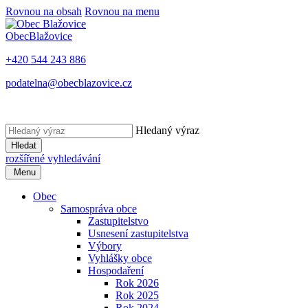
Rovnou na obsah
Rovnou na menu
Obec
Blažovice
+420 544 243 886
podatelna@obecblazovice.cz
Hledaný výraz
Hledat
rozšířené vyhledávání
Menu
Obec
Samospráva obce
Zastupitelstvo
Usnesení zastupitelstva
Výbory
Vyhlášky obce
Hospodaření
Rok 2026
Rok 2025
Rok 2024