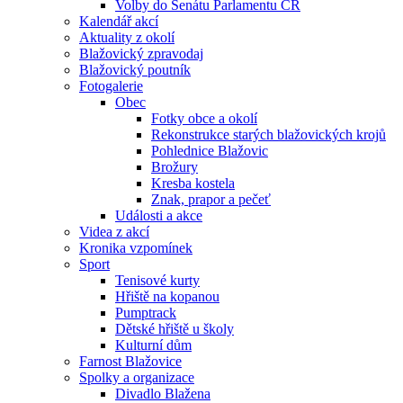
Volby do Senátu Parlamentu ČR
Kalendář akcí
Aktuality z okolí
Blažovický zpravodaj
Blažovický poutník
Fotogalerie
Obec
Fotky obce a okolí
Rekonstrukce starých blažovických krojů
Pohlednice Blažovic
Brožury
Kresba kostela
Znak, prapor a pečeť
Události a akce
Videa z akcí
Kronika vzpomínek
Sport
Tenisové kurty
Hřiště na kopanou
Pumptrack
Dětské hřiště u školy
Kulturní dům
Farnost Blažovice
Spolky a organizace
Divadlo Blažena