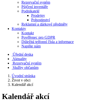
Rezervační systém
Půjčení inventáře
Podnikatelé
Prodejny
Pohostinství
Reklamní a dárkové předměty
Kontakty
Kontakt
Pověřenec pro GDPR
Důležitá telfonní čísla a informace
Napište nám
Úřední deska
Aktuality
Rezervační systém
Služby občanům
Úvodní stránka
Život v obci
Kalendář akcí
Kalendář akcí