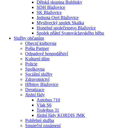
Dětská skupina Bublinky
SDH Blažovice
SK Blažovice
Jednota Orel Blažovice
Myslivecký spolek Skalka
Honební společenstvo Blažovice
Spolek přátel Svatováclavského běhu
Služby občanům
Obecní knihovna
Pošta Partner
Odpadové hospodářství
Kulturní dům
Policie
Spolkovna
Sociální služby
Zdravotnictví
Hřbitov Blažovice
Deratizace
Jízdní řády
Autobus 710
Vlak S6
Trolejbus 31
Jízdní řády KORDIS JMK
Pohřební služba
Smuteční oznámení