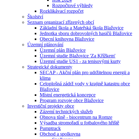
Rozpočtové výhledy
Rozklikávací rozpočet
Školství
Seznam organizací zřízených obcí
Základní škola a Mateřská škola Blažovice
Jednotka sboru dobrovolných hasičů Blažovice
Obecní knihovna Blažovice
Územní plánování
Územní plán Blažovice
Územní studie Blažovice 'Za Křížkem'
Územní studie US1 - za tenisovými kurty
Strategické dokumenty
SECAP - Akční plán pro udržitelnou energii a
klima
Celoplošná zádrž vody v krajině katastru obce
Blažovice
Místní energetická koncepce
Program rozvoje obce Blažovice
Investiční projekty obce
Zázemí technických služeb
Obnova tůně - biocentrum na Romze
Výsadba stromořadí u fotbalového hřiště
Pumptrack
Obchod a spolkovna