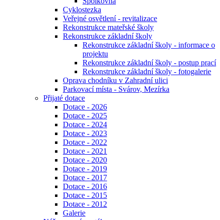
Spolkovna
Cyklostezka
Veřejné osvětlení - revitalizace
Rekonstrukce mateřské školy
Rekonstrukce základní školy
Rekonstrukce základní školy - informace o
projektu
Rekonstrukce základní školy - postup prací
Rekonstrukce základní školy - fotogalerie
Oprava chodníku v Zahradní ulici
Parkovací místa - Svárov, Mezírka
Přijaté dotace
Dotace - 2026
Dotace - 2025
Dotace - 2024
Dotace - 2023
Dotace - 2022
Dotace - 2021
Dotace - 2020
Dotace - 2019
Dotace - 2017
Dotace - 2016
Dotace - 2015
Dotace - 2012
Galerie