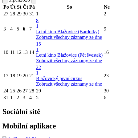
Po
Út
St
Čt
Pá
So
Ne
27
28
29
30
31
1
2
8
1
3
4
5
6
7
9
Letní kino Blažovice (Bardotky)
Zobrazit všechny záznamy ze dne
15
1
10
11
12
13
14
16
Letní kino Blažovice (Pět švestek)
Zobrazit všechny záznamy ze dne
22
1
17
18
19
20
21
23
Blažovický pivní cirkus
Zobrazit všechny záznamy ze dne
24
25
26
27
28
29
30
31
1
2
3
4
5
6
Sociální sítě
Mobilní aplikace