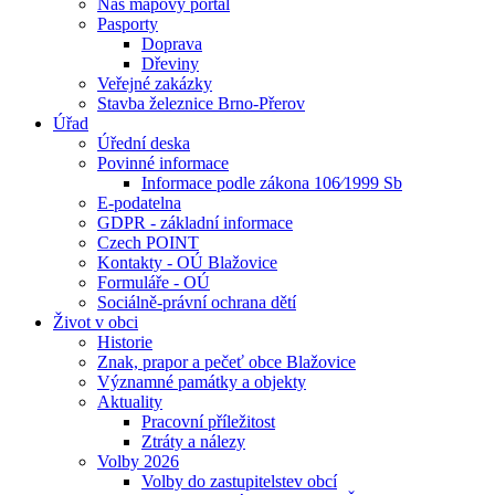
Náš mapový portál
Pasporty
Doprava
Dřeviny
Veřejné zakázky
Stavba železnice Brno-Přerov
Úřad
Úřední deska
Povinné informace
Informace podle zákona 106⁄1999 Sb
E-podatelna
GDPR - základní informace
Czech POINT
Kontakty - OÚ Blažovice
Formuláře - OÚ
Sociálně-právní ochrana dětí
Život v obci
Historie
Znak, prapor a pečeť obce Blažovice
Významné památky a objekty
Aktuality
Pracovní příležitost
Ztráty a nálezy
Volby 2026
Volby do zastupitelstev obcí