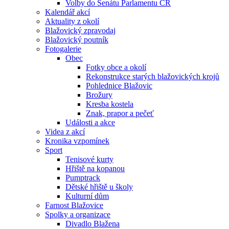
Volby do Senátu Parlamentu ČR
Kalendář akcí
Aktuality z okolí
Blažovický zpravodaj
Blažovický poutník
Fotogalerie
Obec
Fotky obce a okolí
Rekonstrukce starých blažovických krojů
Pohlednice Blažovic
Brožury
Kresba kostela
Znak, prapor a pečeť
Události a akce
Videa z akcí
Kronika vzpomínek
Sport
Tenisové kurty
Hřiště na kopanou
Pumptrack
Dětské hřiště u školy
Kulturní dům
Farnost Blažovice
Spolky a organizace
Divadlo Blažena