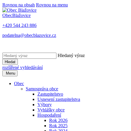
Rovnou na obsah
Rovnou na menu
Obec
Blažovice
+420 544 243 886
podatelna@obecblazovice.cz
Hledaný výraz
Hledat
rozšířené vyhledávání
Menu
Obec
Samospráva obce
Zastupitelstvo
Usnesení zastupitelstva
Výbory
Vyhlášky obce
Hospodaření
Rok 2026
Rok 2025
Rok 2024