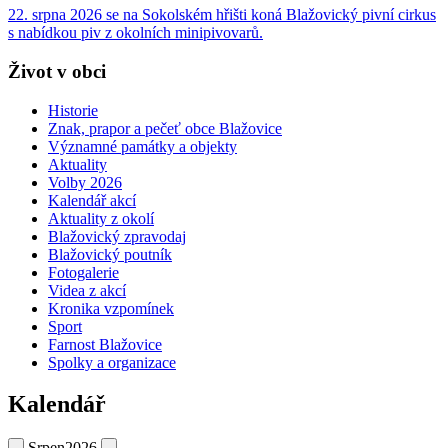
22. srpna 2026 se na Sokolském hřišti koná Blažovický pivní cirkus
s nabídkou piv z okolních minipivovarů.
Život v obci
Historie
Znak, prapor a pečeť obce Blažovice
Významné památky a objekty
Aktuality
Volby 2026
Kalendář akcí
Aktuality z okolí
Blažovický zpravodaj
Blažovický poutník
Fotogalerie
Videa z akcí
Kronika vzpomínek
Sport
Farnost Blažovice
Spolky a organizace
Kalendář
Srpen
2026