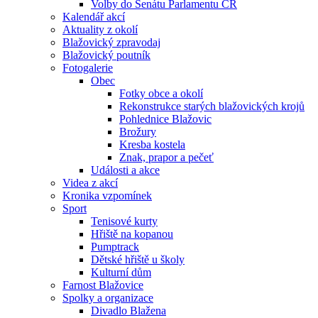
Volby do Senátu Parlamentu ČR
Kalendář akcí
Aktuality z okolí
Blažovický zpravodaj
Blažovický poutník
Fotogalerie
Obec
Fotky obce a okolí
Rekonstrukce starých blažovických krojů
Pohlednice Blažovic
Brožury
Kresba kostela
Znak, prapor a pečeť
Události a akce
Videa z akcí
Kronika vzpomínek
Sport
Tenisové kurty
Hřiště na kopanou
Pumptrack
Dětské hřiště u školy
Kulturní dům
Farnost Blažovice
Spolky a organizace
Divadlo Blažena