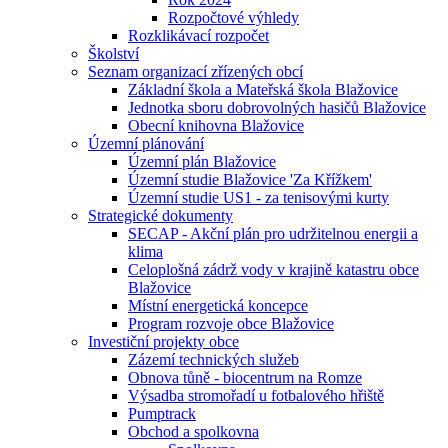
Rozpočtové výhledy
Rozklikávací rozpočet
Školství
Seznam organizací zřízených obcí
Základní škola a Mateřská škola Blažovice
Jednotka sboru dobrovolných hasičů Blažovice
Obecní knihovna Blažovice
Územní plánování
Územní plán Blažovice
Územní studie Blažovice 'Za Křížkem'
Územní studie US1 - za tenisovými kurty
Strategické dokumenty
SECAP - Akční plán pro udržitelnou energii a
klima
Celoplošná zádrž vody v krajině katastru obce
Blažovice
Místní energetická koncepce
Program rozvoje obce Blažovice
Investiční projekty obce
Zázemí technických služeb
Obnova tůně - biocentrum na Romze
Výsadba stromořadí u fotbalového hřiště
Pumptrack
Obchod a spolkovna