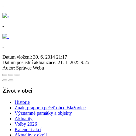
-
-
-
Datum vložení:
30. 6. 2014 21:17
Datum poslední aktualizace:
21. 1. 2025 9:25
Autor:
Správce Webu
Život v obci
Historie
Znak, prapor a pečeť obce Blažovice
Významné památky a objekty
Aktuality
Volby 2026
Kalendář akcí
Aktuality z okolí