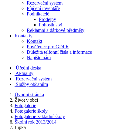
Rezervační systém
Půjčení inventáře
Podnikatelé
Prodejny
Pohostinství
Reklamní a dárkové předměty
Kontakty
Kontakt
Pověřenec pro GDPR
Důležitá telfonní čísla a informace
Napište nám
Úřední deska
Aktuality
Rezervační systém
Služby občanům
Úvodní stránka
Život v obci
Fotogalerie
Fotogalerie školy
Fotogalerie základní školy
Školní rok 2013/2014
Lipka