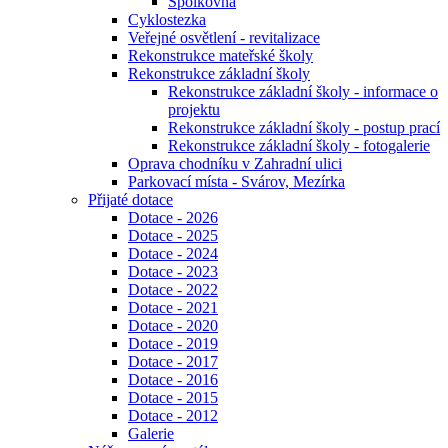
Spolkovna
Cyklostezka
Veřejné osvětlení - revitalizace
Rekonstrukce mateřské školy
Rekonstrukce základní školy
Rekonstrukce základní školy - informace o
projektu
Rekonstrukce základní školy - postup prací
Rekonstrukce základní školy - fotogalerie
Oprava chodníku v Zahradní ulici
Parkovací místa - Svárov, Mezírka
Přijaté dotace
Dotace - 2026
Dotace - 2025
Dotace - 2024
Dotace - 2023
Dotace - 2022
Dotace - 2021
Dotace - 2020
Dotace - 2019
Dotace - 2017
Dotace - 2016
Dotace - 2015
Dotace - 2012
Galerie