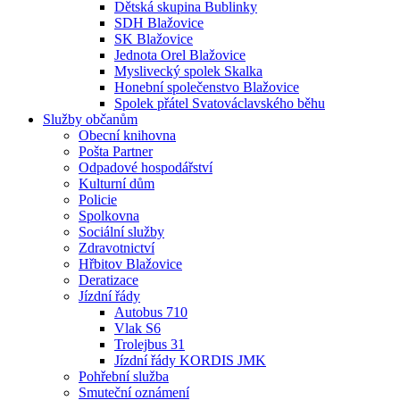
Dětská skupina Bublinky
SDH Blažovice
SK Blažovice
Jednota Orel Blažovice
Myslivecký spolek Skalka
Honební společenstvo Blažovice
Spolek přátel Svatováclavského běhu
Služby občanům
Obecní knihovna
Pošta Partner
Odpadové hospodářství
Kulturní dům
Policie
Spolkovna
Sociální služby
Zdravotnictví
Hřbitov Blažovice
Deratizace
Jízdní řády
Autobus 710
Vlak S6
Trolejbus 31
Jízdní řády KORDIS JMK
Pohřební služba
Smuteční oznámení