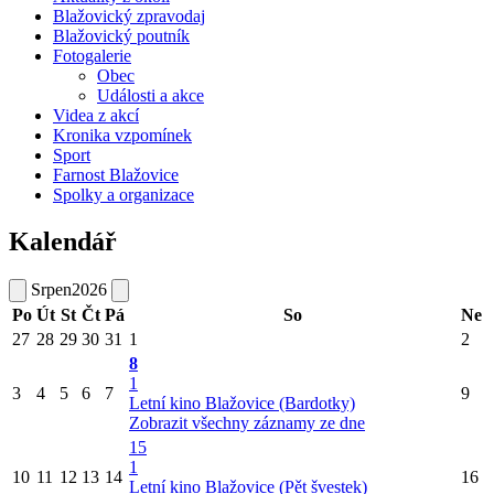
Blažovický zpravodaj
Blažovický poutník
Fotogalerie
Obec
Události a akce
Videa z akcí
Kronika vzpomínek
Sport
Farnost Blažovice
Spolky a organizace
Kalendář
Srpen
2026
Po
Út
St
Čt
Pá
So
Ne
27
28
29
30
31
1
2
8
1
3
4
5
6
7
9
Letní kino Blažovice (Bardotky)
Zobrazit všechny záznamy ze dne
15
1
10
11
12
13
14
16
Letní kino Blažovice (Pět švestek)