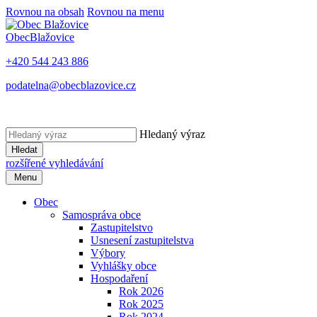
Rovnou na obsah
Rovnou na menu
Obec
Blažovice
+420 544 243 886
podatelna@obecblazovice.cz
Hledaný výraz
Hledat
rozšířené vyhledávání
Menu
Obec
Samospráva obce
Zastupitelstvo
Usnesení zastupitelstva
Výbory
Vyhlášky obce
Hospodaření
Rok 2026
Rok 2025
Rok 2024