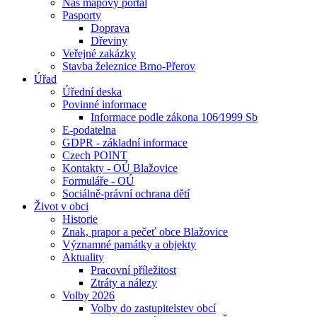
Náš mapový portál
Pasporty
Doprava
Dřeviny
Veřejné zakázky
Stavba železnice Brno-Přerov
Úřad
Úřední deska
Povinné informace
Informace podle zákona 106⁄1999 Sb
E-podatelna
GDPR - základní informace
Czech POINT
Kontakty - OÚ Blažovice
Formuláře - OÚ
Sociálně-právní ochrana dětí
Život v obci
Historie
Znak, prapor a pečeť obce Blažovice
Významné památky a objekty
Aktuality
Pracovní příležitost
Ztráty a nálezy
Volby 2026
Volby do zastupitelstev obcí