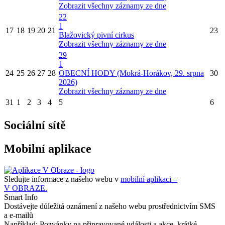
Zobrazit všechny záznamy ze dne
22
1
17
18
19
20
21
23
Blažovický pivní cirkus
Zobrazit všechny záznamy ze dne
29
1
24
25
26
27
28
OBECNÍ HODY (Mokrá-Horákov, 29. srpna
30
2026)
Zobrazit všechny záznamy ze dne
31
1
2
3
4
5
6
Sociální sítě
Mobilní aplikace
Sledujte informace z našeho webu v
mobilní aplikaci –
V OBRAZE.
Smart Info
Dostávejte důležitá oznámení z našeho webu prostřednictvím SMS
a e-mailů
Například: Pozvánky na připravované události a akce, krátké