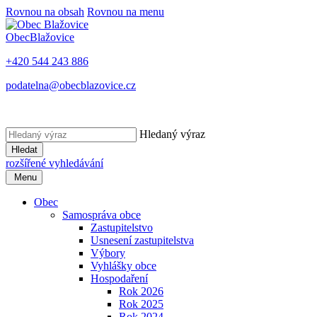
Rovnou na obsah
Rovnou na menu
Obec
Blažovice
+420 544 243 886
podatelna@obecblazovice.cz
Hledaný výraz
Hledat
rozšířené vyhledávání
Menu
Obec
Samospráva obce
Zastupitelstvo
Usnesení zastupitelstva
Výbory
Vyhlášky obce
Hospodaření
Rok 2026
Rok 2025
Rok 2024