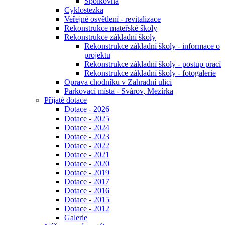
Spolkovna
Cyklostezka
Veřejné osvětlení - revitalizace
Rekonstrukce mateřské školy
Rekonstrukce základní školy
Rekonstrukce základní školy - informace o
projektu
Rekonstrukce základní školy - postup prací
Rekonstrukce základní školy - fotogalerie
Oprava chodníku v Zahradní ulici
Parkovací místa - Svárov, Mezírka
Přijaté dotace
Dotace - 2026
Dotace - 2025
Dotace - 2024
Dotace - 2023
Dotace - 2022
Dotace - 2021
Dotace - 2020
Dotace - 2019
Dotace - 2017
Dotace - 2016
Dotace - 2015
Dotace - 2012
Galerie