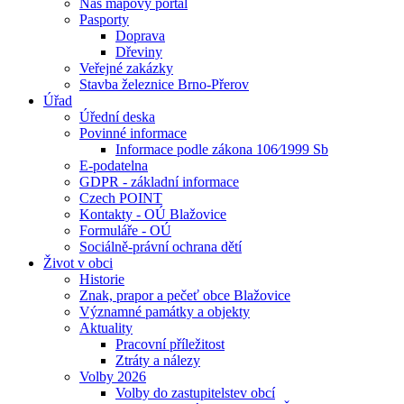
Náš mapový portál
Pasporty
Doprava
Dřeviny
Veřejné zakázky
Stavba železnice Brno-Přerov
Úřad
Úřední deska
Povinné informace
Informace podle zákona 106⁄1999 Sb
E-podatelna
GDPR - základní informace
Czech POINT
Kontakty - OÚ Blažovice
Formuláře - OÚ
Sociálně-právní ochrana dětí
Život v obci
Historie
Znak, prapor a pečeť obce Blažovice
Významné památky a objekty
Aktuality
Pracovní příležitost
Ztráty a nálezy
Volby 2026
Volby do zastupitelstev obcí