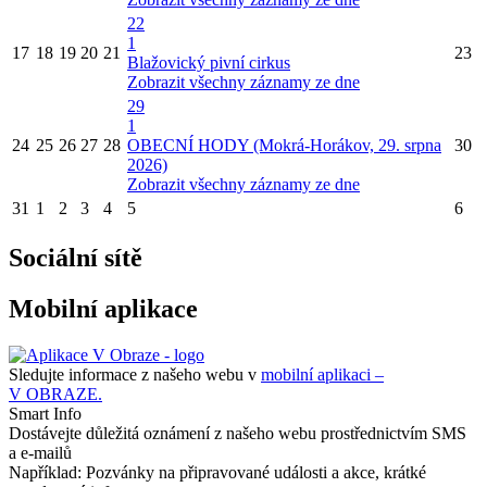
22
1
17
18
19
20
21
23
Blažovický pivní cirkus
Zobrazit všechny záznamy ze dne
29
1
24
25
26
27
28
OBECNÍ HODY (Mokrá-Horákov, 29. srpna
30
2026)
Zobrazit všechny záznamy ze dne
31
1
2
3
4
5
6
Sociální sítě
Mobilní aplikace
Sledujte informace z našeho webu v
mobilní aplikaci –
V OBRAZE.
Smart Info
Dostávejte důležitá oznámení z našeho webu prostřednictvím SMS
a e-mailů
Například: Pozvánky na připravované události a akce, krátké