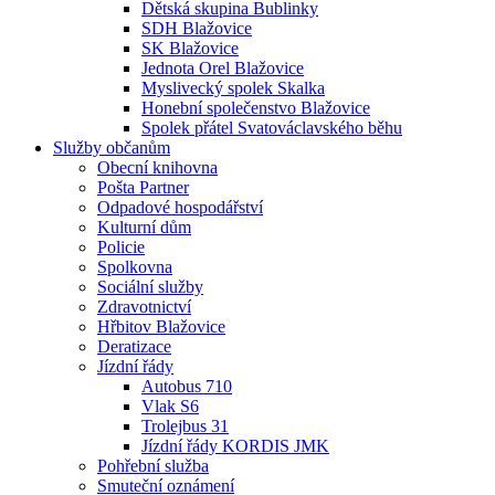
Dětská skupina Bublinky
SDH Blažovice
SK Blažovice
Jednota Orel Blažovice
Myslivecký spolek Skalka
Honební společenstvo Blažovice
Spolek přátel Svatováclavského běhu
Služby občanům
Obecní knihovna
Pošta Partner
Odpadové hospodářství
Kulturní dům
Policie
Spolkovna
Sociální služby
Zdravotnictví
Hřbitov Blažovice
Deratizace
Jízdní řády
Autobus 710
Vlak S6
Trolejbus 31
Jízdní řády KORDIS JMK
Pohřební služba
Smuteční oznámení