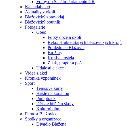
Volby do Senátu Parlamentu ČR
Kalendář akcí
Aktuality z okolí
Blažovický zpravodaj
Blažovický poutník
Fotogalerie
Obec
Fotky obce a okolí
Rekonstrukce starých blažovických krojů
Pohlednice Blažovic
Brožury
Kresba kostela
Znak, prapor a pečeť
Události a akce
Videa z akcí
Kronika vzpomínek
Sport
Tenisové kurty
Hřiště na kopanou
Pumptrack
Dětské hřiště u školy
Kulturní dům
Farnost Blažovice
Spolky a organizace
Divadlo Blažena