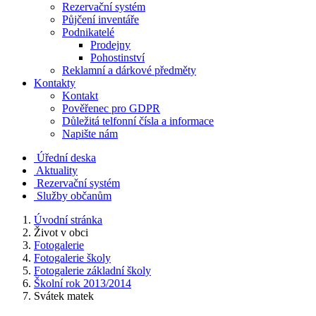
Rezervační systém
Půjčení inventáře
Podnikatelé
Prodejny
Pohostinství
Reklamní a dárkové předměty
Kontakty
Kontakt
Pověřenec pro GDPR
Důležitá telfonní čísla a informace
Napište nám
Úřední deska
Aktuality
Rezervační systém
Služby občanům
Úvodní stránka
Život v obci
Fotogalerie
Fotogalerie školy
Fotogalerie základní školy
Školní rok 2013/2014
Svátek matek