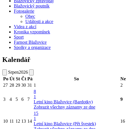
Blažovický zpravodaj
Blažovický poutník
Fotogalerie
Obec
Události a akce
Videa z akcí
Kronika vzpomínek
Sport
Farnost Blažovice
Spolky a organizace
Kalendář
Srpen
2026
Po
Út
St
Čt
Pá
So
Ne
27
28
29
30
31
1
2
8
1
3
4
5
6
7
9
Letní kino Blažovice (Bardotky)
Zobrazit všechny záznamy ze dne
15
1
10
11
12
13
14
16
Letní kino Blažovice (Pět švestek)
Zobrazit všechny záznamy ze dne