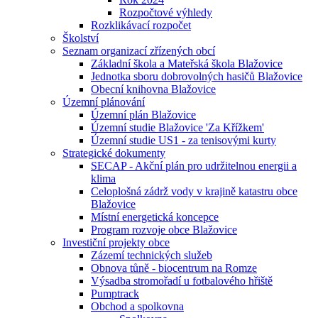
Rozpočtové výhledy
Rozklikávací rozpočet
Školství
Seznam organizací zřízených obcí
Základní škola a Mateřská škola Blažovice
Jednotka sboru dobrovolných hasičů Blažovice
Obecní knihovna Blažovice
Územní plánování
Územní plán Blažovice
Územní studie Blažovice 'Za Křížkem'
Územní studie US1 - za tenisovými kurty
Strategické dokumenty
SECAP - Akční plán pro udržitelnou energii a
klima
Celoplošná zádrž vody v krajině katastru obce
Blažovice
Místní energetická koncepce
Program rozvoje obce Blažovice
Investiční projekty obce
Zázemí technických služeb
Obnova tůně - biocentrum na Romze
Výsadba stromořadí u fotbalového hřiště
Pumptrack
Obchod a spolkovna